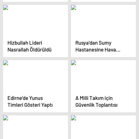
sardı! Hamaney
güvenli bölgeye
götürüldü
Hizbullah Lideri
Rusya’dan Sumy
Nasrallah Öldürüldü
Hastanesine Hava
Saldırısı
Edirne’de Yunus
A Milli Takım için
Timleri Gösteri Yaptı
Güvenlik Toplantısı