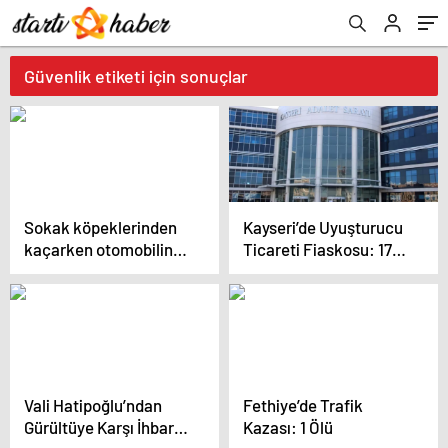
Güvenlik etiketi için sonuçlar
Sokak köpeklerinden
Kayseri’de Uyuşturucu
kaçarken otomobilin
Ticareti Fiaskosu: 17
çarptığı genç hayatını
Yıl Hapis
kaybetti
Vali Hatipoğlu’ndan
Fethiye’de Trafik
Gürültüye Karşı İhbar
Kazası: 1 Ölü