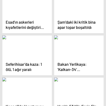
Esad’ın askerleri
Şam’daki iki kritik bina
kıyafetlerini değiştirip
apar topar boşaltıldı
Şam’dan kaçtılar
Seferihisar’da kaza: 1
Bakan Yerlikaya:
ölü, 1 ağır yaralı
‘Kalkan-34’
operasyonlarında 904
düzensiz göçmen
yakalandı