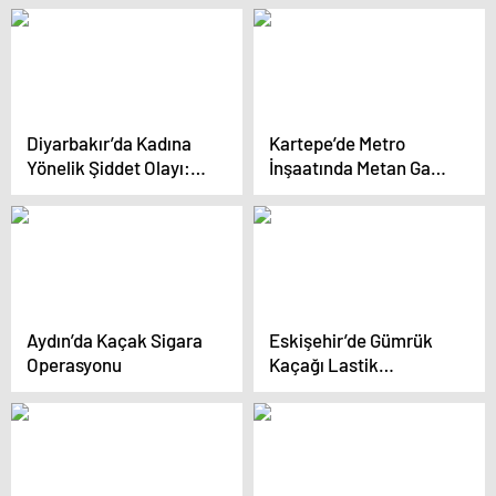
Diyarbakır’da Kadına
Kartepe’de Metro
Yönelik Şiddet Olayı:
İnşaatında Metan Gazı
Eşinden Darbe Alan
Yangını
Kadın Hastaneye Gitti
Aydın’da Kaçak Sigara
Eskişehir’de Gümrük
Operasyonu
Kaçağı Lastik
Operasyonu