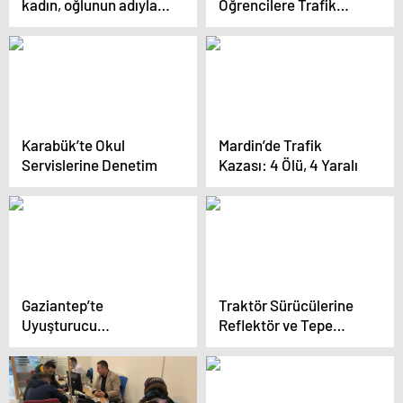
kadın, oğlunun adıyla
Öğrencilere Trafik
hesap açıp uygunsuz
Eğitimi
görüntülerini satıyor
Karabük’te Okul
Mardin’de Trafik
Servislerine Denetim
Kazası: 4 Ölü, 4 Yaralı
Gaziantep’te
Traktör Sürücülerine
Uyuşturucu
Reflektör ve Tepe
Operasyonu
Lambası Dağıtıldı