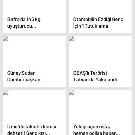
Bafra’da 146 kg
Otomobilin Ezdiği Genç
uyuşturucu
İçin 1 Tutuklama
operasyonu
Güney Sudan
DEAŞ’lı Terörist
Cumhurbaşkanı
Tatvan’da Yakalandı
Mayardit, Türkiye’nin
Juba Büyükelçisi
Mutaf’ı kabul etti
İzmir’de takıntılı komşu
Yeleği açan usta,
dehşeti! Genç kızı
hemen polise haber