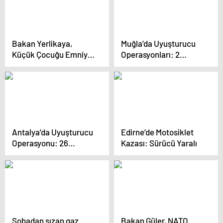
çözülmemiş olması
Bakan Yerlikaya,
Muğla’da Uyuşturucu
Küçük Çocuğu Emniyet
Operasyonları: 2
Şeridi Kullanımı
Tutuklama
Konusundaki Bilgisi
İçin Tebrik Etti
Antalya’da Uyuşturucu
Edirne’de Motosiklet
Operasyonu: 26
Kazası: Sürücü Yaralı
Şüpheli Yakalandı
Sobadan sızan gaz
Bakan Güler, NATO