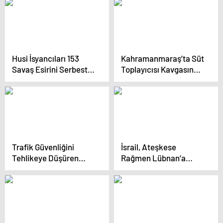
Husi İsyancıları 153
Kahramanmaraş’ta Süt
Savaş Esirini Serbest
Toplayıcısı Kavgasında
Bıraktı
Kan Döküldü
Trafik Güvenliğini
İsrail, Ateşkese
Tehlikeye Düşüren
Rağmen Lübnan’a
Sürücülere Cezalar
Saldırdı
Kesildi