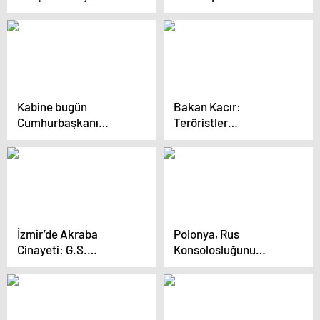
takip edip boynundan
verdi! Eski kiracıdan ev
bıçakladı
sahibine “bomba”
sürprizi
Kabine bugün
Bakan Kacır:
Cumhurbaşkanı
Teröristler
Erdoğan başkanlığında
heveslenmesin, onların
toplanıyor
sırtını sıvazlayanlar
ümitlenmesin
İzmir’de Akraba
Polonya, Rus
Cinayeti: G.S.
Konsolosluğunu
Tutuklandı
Kapatma Kararı Aldı