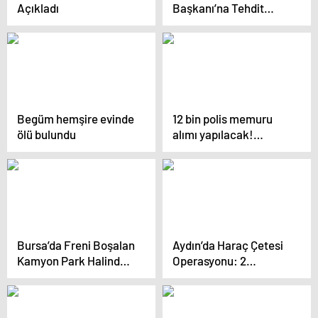
Açıkladı
Başkanı’na Tehdit
Mektubu
Begüm hemşire evinde
12 bin polis memuru
ölü bulundu
alımı yapılacak!
Aranan şartlar da belli
gibi
Bursa’da Freni Boşalan
Aydın’da Haraç Çetesi
Kamyon Park Halindeki
Operasyonu: 2
Araçlara Çarptı
Tutuklama