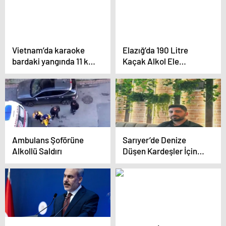
Vietnam’da karaoke
Elazığ’da 190 Litre
bardaki yangında 11 kişi
Kaçak Alkol Ele
hayatını kaybetti
Geçirildi
Ambulans Şoförüne
Sarıyer’de Denize
Alkollü Saldırı
Düşen Kardeşler İçin
Çanakkale’de Arama
Çalışmaları Başlatıldı