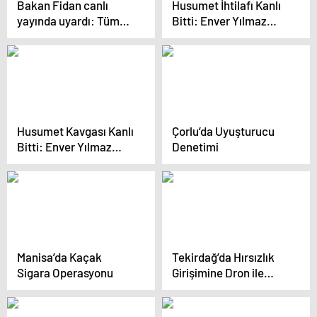
Bakan Fidan canlı
Husumet İhtilafı Kanlı
yayında uyardı: Tüm
Bitti: Enver Yılmaz
terör unsurları Suriye’yi
Öldürüldü
terk etmeli
Husumet Kavgası Kanlı
Çorlu’da Uyuşturucu
Bitti: Enver Yılmaz
Denetimi
Öldürüldü
Manisa’da Kaçak
Tekirdağ’da Hırsızlık
Sigara Operasyonu
Girişimine Dron ile
Müdahale