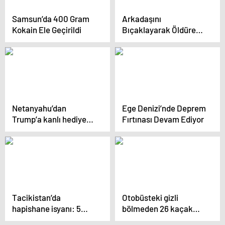
Samsun’da 400 Gram
Arkadaşını
Kokain Ele Geçirildi
Bıçaklayarak Öldüren
Zanlı 3 Ay Sonra
Yakalandı
Netanyahu’dan
Ege Denizi’nde Deprem
Trump’a kanlı hediye!
Fırtınası Devam Ediyor
Resmen ölümleri
kutladı
Tacikistan’da
Otobüsteki gizli
hapishane isyanı: 5
bölmeden 26 kaçak
mahkum öldü
göçmen çıktı