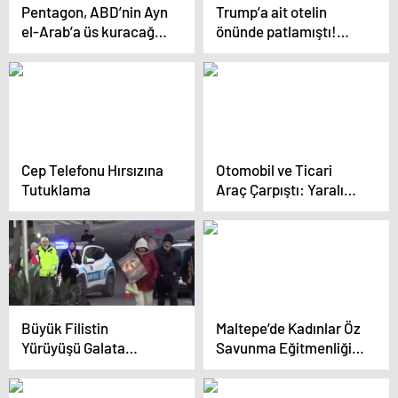
Pentagon, ABD’nin Ayn
Trump’a ait otelin
el-Arab’a üs kuracağı
önünde patlamıştı!
iddiası ile ilgili son
Tesla’da ölen asker
noktayı koydu
patlamadan önce
kafasına sıkmış
Cep Telefonu Hırsızına
Otomobil ve Ticari
Tutuklama
Araç Çarpıştı: Yaralı
Var
Büyük Filistin
Maltepe’de Kadınlar Öz
Yürüyüşü Galata
Savunma Eğitmenliği
Köprüsü’nde
İçin Eğitim Alıyor
Gerçekleşti