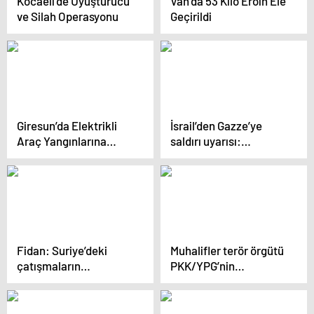
Kocaeli’de Uyuşturucu
Van’da 53 Kilo Eroin Ele
ve Silah Operasyonu
Geçirildi
Giresun’da Elektrikli
İsrail’den Gazze’ye
Araç Yangınlarına
saldırı uyarısı:
Yönelik Tatbikat
Vuracağız
Gerçekleştirildi
Fidan: Suriye’deki
Muhalifler terör örgütü
çatışmaların
PKK/YPG’nin
başlamasının nedeni 13
kontrolündeki Tel
yıldır ülkenin
Rıfat’ı tamamen
sorunlarının
kuşattı