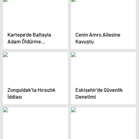
Kartepe’de Baltayla
Cenin Amro Ailesine
Adam Öldürme
Kavuştu
Olayında İki Şüpheli
Adliyeye Sevk Edildi
Zonguldak’ta Hırsızlık
Eskişehir’de Güvenlik
İddiası
Denetimi