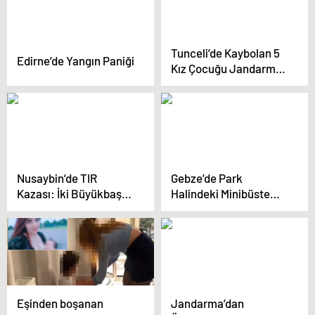
Tunceli’de Kaybolan 5
Edirne’de Yangın Paniği
Kız Çocuğu Jandarma
Tarafından Bulundu
Nusaybin’de TIR
Gebze’de Park
Kazası: İki Büyükbaş
Halindeki Minibüste
Öldü
Ceset Bulundu
Eşinden boşanan
Jandarma’dan