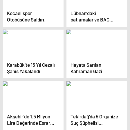
Kocaelispor
Lübnan’daki
Otobüsüne Saldırı!
patlamalar ve BAC
Consulting KFT’nin
durumu
Karabük’te 15 Yıl Cezalı
Hayata Sarılan
Şahıs Yakalandı
Kahraman Gazi
Akşehir’de 1.5 Milyon
Tekirdağ’da 5 Organize
Lira Değerinde Esrar
Suç Şüphelisi
Ele Geçirildi
Tutuklandı