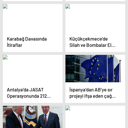
Çağrısı
Karabağ Davasında
Küçükçekmece’de
İtiraflar
Silah ve Bombalar Ele
Geçirildi
Antalya’da JASAT
İspanya’dan AB’ye sır
Operasyonunda 212
projeyi ifşa eden çağrı:
Kişi Yakalandı
Zamanı geldi