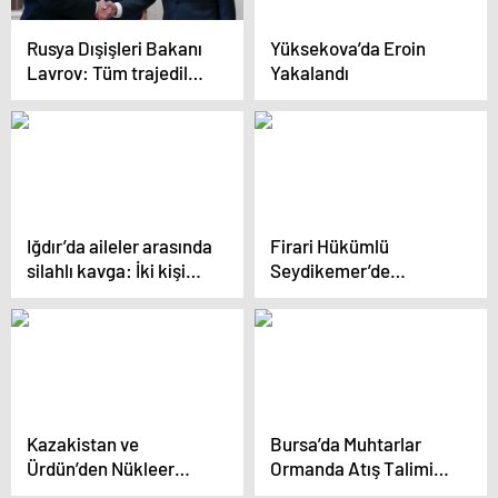
Rusya Dışişleri Bakanı
Yüksekova’da Eroin
Lavrov: Tüm trajediler
Yakalandı
Avrupa’da doğdu, ABD
kışkırtıcı bir rol
oynamadı
Iğdır’da aileler arasında
Firari Hükümlü
silahlı kavga: İki kişi
Seydikemer’de
hayatını kaybetti
Yakalandı
Kazakistan ve
Bursa’da Muhtarlar
Ürdün’den Nükleer
Ormanda Atış Talimi
Enerji İşbirliği
Yaptı