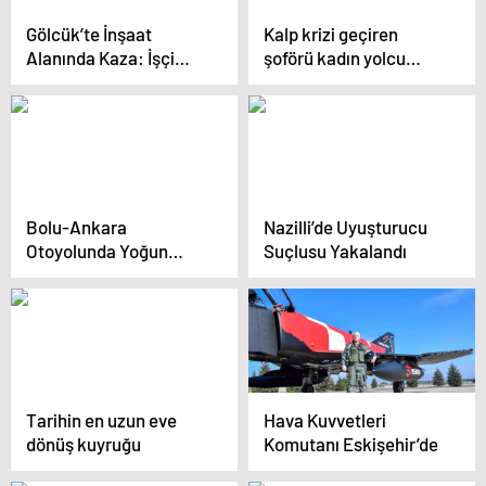
Gölcük’te İnşaat
Kalp krizi geçiren
Alanında Kaza: İşçi
şoförü kadın yolcu
Ağır Yaralandı
kurtardı
Bolu-Ankara
Nazilli’de Uyuşturucu
Otoyolunda Yoğun
Suçlusu Yakalandı
Trafik Suçuna Ceza
Tarihin en uzun eve
Hava Kuvvetleri
dönüş kuyruğu
Komutanı Eskişehir’de