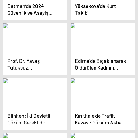
Batman’da 2024
Yüksekova’da Kurt
Güvenlik ve Asayiş
Takibi
Değerlendirmesi:
Operasyonlar ve Suç
İstatistikleri
Prof. Dr. Yavaş
Edirne’de Bıçaklanarak
Tutuksuz
Öldürülen Kadının
Yargılanmaya Başladı
Cansız Bedeni Bulundu
Blinken: İki Devletli
Kırıkkale’de Trafik
Çözüm Gereklidir
Kazası: Gülsüm Akbal
Hayatını Kaybetti