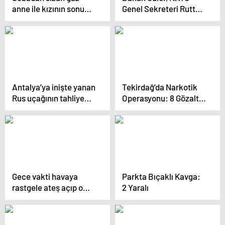
anne ile kızının sonu
Genel Sekreteri Rutte
oldu
ile Görüştü
Antalya’ya inişte yanan
Tekirdağ’da Narkotik
Rus uçağının tahliye
Operasyonu: 8 Gözaltı,
anları film sahnelerini
Çok Sayıda Uyuşturucu
aratmadı
ve Silah Ele Geçirildi
Gece vakti havaya
Parkta Bıçaklı Kavga:
rastgele ateş açıp o
2 Yaralı
anları da sosyal
medyadan paylaştı