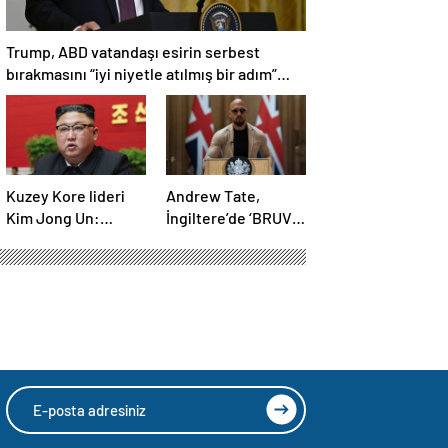
Trump, ABD vatandaşı esirin serbest
bırakmasını “iyi niyetle atılmış bir adım”
olarak değerlendirdi
Kuzey Kore lideri
Andrew Tate,
Kim Jong Un:
İngiltere’de ‘BRUV’
Ekonomi planımız
ismiyle parti kurdu:
tüm sektörlerde
‘Okullarda LGBT
başarısız oldu
propagandasını
yasaklayacağız’