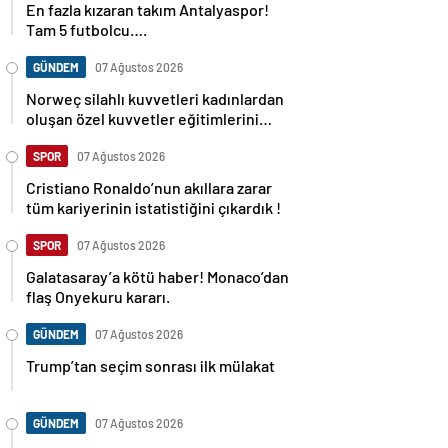
En fazla kızaran takım Antalyaspor!
Tam 5 futbolcu….
GÜNDEM
07 Ağustos 2026
Norweç silahlı kuvvetleri kadınlardan
oluşan özel kuvvetler eğitimlerini
başlattı.
SPOR
07 Ağustos 2026
Cristiano Ronaldo’nun akıllara zarar
tüm kariyerinin istatistiğini çıkardık !
SPOR
07 Ağustos 2026
Galatasaray’a kötü haber! Monaco’dan
flaş Onyekuru kararı.
GÜNDEM
07 Ağustos 2026
Trump’tan seçim sonrası ilk mülakat
GÜNDEM
07 Ağustos 2026