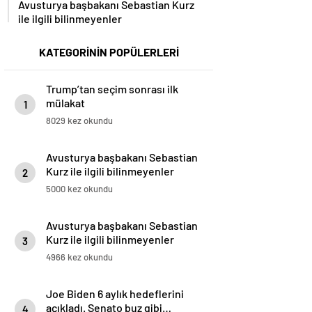
Avusturya başbakanı Sebastian Kurz
ile ilgili bilinmeyenler
KATEGORİNİN POPÜLERLERİ
Trump’tan seçim sonrası ilk
mülakat
1
8029 kez okundu
Avusturya başbakanı Sebastian
Kurz ile ilgili bilinmeyenler
2
5000 kez okundu
Avusturya başbakanı Sebastian
Kurz ile ilgili bilinmeyenler
3
4966 kez okundu
Joe Biden 6 aylık hedeflerini
açıkladı. Senato buz gibi…
4