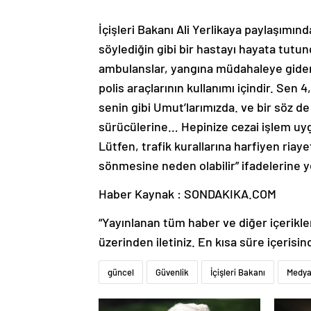
İçişleri Bakanı Ali Yerlikaya paylaşımı
söylediğin gibi bir hastayı hayata tut
ambulanslar, yangına müdahaleye giden i
polis araçlarının kullanımı içindir. Se
senin gibi Umut’larımızda. ve bir söz de
sürücülerine… Hepinize cezai işlem uy
Lütfen, trafik kurallarına harfiyen riaye
sönmesine neden olabilir” ifadelerine y
Haber Kaynak : SONDAKIKA.COM
“Yayınlanan tüm haber ve diğer içerikler i
üzerinden iletiniz. En kısa süre içerisin
güncel
Güvenlik
İçişleri Bakanı
Medy