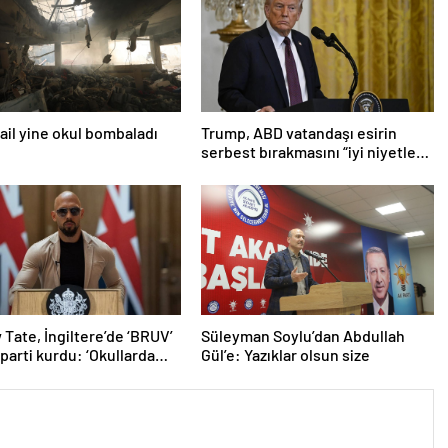
srail yine okul bombaladı
Trump, ABD vatandaşı esirin
serbest bırakmasını “iyi niyetle
atılmış bir adım” olarak
değerlendirdi
Tate, İngiltere’de ‘BRUV’
Süleyman Soylu’dan Abdullah
 parti kurdu: ‘Okullarda
Gül’e: Yazıklar olsun size
ropagandasını
yacağız’