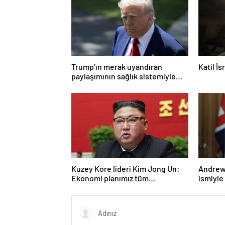
Trump’ın merak uyandıran
Katil İ
paylaşımının sağlık sistemiyle
ilgili kararname olduğu anlaşıldı
Kuzey Kore lideri Kim Jong Un:
Andrew 
Ekonomi planımız tüm
ismiyle
sektörlerde başarısız oldu
LGBT p
yasakla