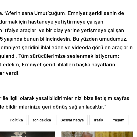
nda, “Aferin sana Umut’çuğum. Emniyet şeridi senin de
undurmak için hastaneye yetiştirmeye çalışan
tfaiye araçları ve bir olay yerine yetişmeye çalışan
n 4,5 yaşında bunun bilincindesin. Bu yüzden umudumuz,
 emniyet şeridini ihlal eden ve videoda görülen araçların
gulandı. Tüm sürücülerimize seslenmek istiyorum:
t edelim. Emniyet şeridi ihlalleri başka hayatların
er verdi.
le ilgili olarak yasal bildirimlerinizi bize iletişim sayfası
de bildirimlerinize geri dönüş sağlanılacaktır.”
a
Politika
son dakika
Sosyal Medya
Trafik
Yaşam