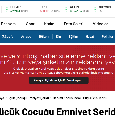
DOLAR
EURO
ALTIN
BITCOIN
47,7131
55,0801
6.543,14
%
0.16%
-0.02%
0,78
Ekonomi
Spor
Kadın
Foto Galeri
Videolar
3.Sayfa
Avrupa
Bülten
Din
Eğitim
Hayat
Politika
ya, Küçük Çocuğu Emniyet Şeridi Kullanımı Konusundaki Bilgisi İçin Tebrik
Küçük Çocuğu Emniyet Şerid