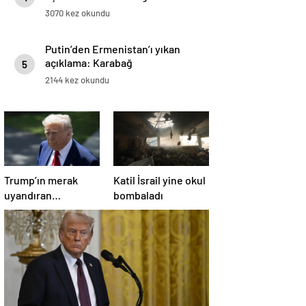
3070 kez okundu
Putin’den Ermenistan’ı yıkan
açıklama: Karabağ
5
Azerbaycan’ın ayrılmaz bir
2144 kez okundu
parçasıdır!
Trump’ın merak
Katil İsrail yine okul
uyandıran
bombaladı
paylaşımının sağlık
sistemiyle ilgili
kararname olduğu
anlaşıldı