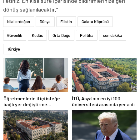
iletiniz. En kısa süre içerisinde bildirimlerinize geri
dönüş sağlanılacaktır.”
bilal erdoğan
Dünya
Filistin
Galata Köprüsü
Güvenlik
Kudüs
Orta Doğu
Politika
son dakika
Türkiye
Öğretmenlerin il içi isteğe
İTÜ, Asya’nın en iyi 100
bağlı yer değiştirme
üniversitesi arasında yer aldı
başvuruları ne zaman?