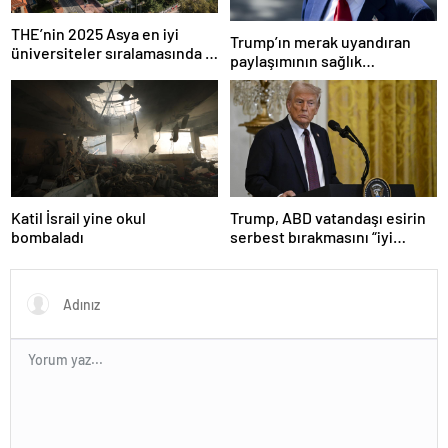
THE’nin 2025 Asya en iyi
Trump’ın merak uyandıran
üniversiteler sıralamasında 4
paylaşımının sağlık
Türk üniversitesi ilk 100’e
sistemiyle ilgili kararname
girdi
olduğu anlaşıldı
Katil İsrail yine okul
Trump, ABD vatandaşı esirin
bombaladı
serbest bırakmasını “iyi
niyetle atılmış bir adım”
olarak değerlendirdi