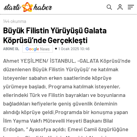
144 okunma
Büyük Filistin Yürüyüşü Galata
Köprüsü’nde Gerçekleşti
1 Ocak 2025 10:46
ABONE OL
News
Ahmet YEŞİLMEN/ İSTANBUL, -GALATA Köprüsü’nde
düzenlenen Büyük Filistin Yürüyüşü’ ne katılmak
isteyenler sabahın erken saatlerinde köprüye
yürümeye başladı. Programa katılmak isteyenler,
ellerindeki Türk ve Filistin bayrakları ve boyunlarına
bağladıkları kefiyelerle geniş güvenlik önleminin
alındığı köprüye geldi.Programda bir konuşma yapan
İlim Yayma Vakfı Mütevelli Heyeti Başkanı Bilal
Erdoğan, ” Ayasofya açıldı; Emevi Camii özgürlüğüne