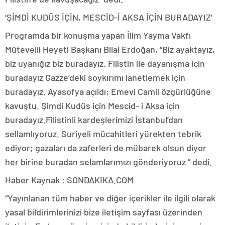
‘ŞİMDİ KUDÜS İÇİN, MESCİD-İ AKSA İÇİN BURADAYIZ’
Programda bir konuşma yapan İlim Yayma Vakfı
Mütevelli Heyeti Başkanı Bilal Erdoğan, “Biz ayaktayız,
biz uyanığız biz buradayız. Filistin ile dayanışma için
buradayız Gazze’deki soykırımı lanetlemek için
buradayız. Ayasofya açıldı; Emevi Camii özgürlüğüne
kavuştu. Şimdi Kudüs için Mescid- i Aksa için
buradayız.Filistinli kardeşlerimizi İstanbul’dan
sellamlıyoruz. Suriyeli mücahitleri yürekten tebrik
ediyor; gazaları da zaferleri de mübarek olsun diyor
her birine buradan selamlarımızı gönderiyoruz ” dedi.
Haber Kaynak : SONDAKIKA.COM
“Yayınlanan tüm haber ve diğer içerikler ile ilgili olarak
yasal bildirimlerinizi bize iletişim sayfası üzerinden