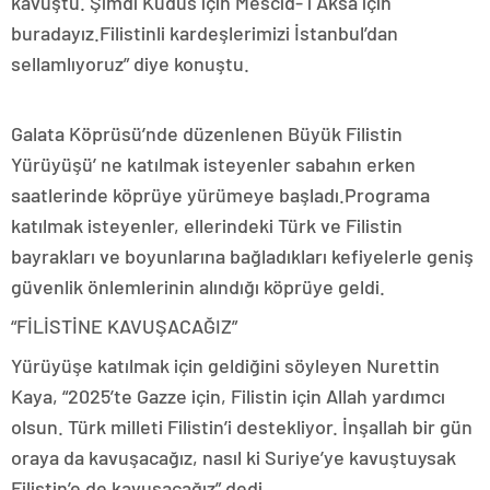
kavuştu. Şimdi Kudüs için Mescid- i Aksa için
buradayız.Filistinli kardeşlerimizi İstanbul’dan
sellamlıyoruz” diye konuştu.
Galata Köprüsü’nde düzenlenen Büyük Filistin
Yürüyüşü’ ne katılmak isteyenler sabahın erken
saatlerinde köprüye yürümeye başladı.Programa
katılmak isteyenler, ellerindeki Türk ve Filistin
bayrakları ve boyunlarına bağladıkları kefiyelerle geniş
güvenlik önlemlerinin alındığı köprüye geldi.
“FİLİSTİNE KAVUŞACAĞIZ”
Yürüyüşe katılmak için geldiğini söyleyen Nurettin
Kaya, “2025’te Gazze için, Filistin için Allah yardımcı
olsun. Türk milleti Filistin’i destekliyor. İnşallah bir gün
oraya da kavuşacağız, nasıl ki Suriye’ye kavuştuysak
Filistin’e de kavuşacağız” dedi.