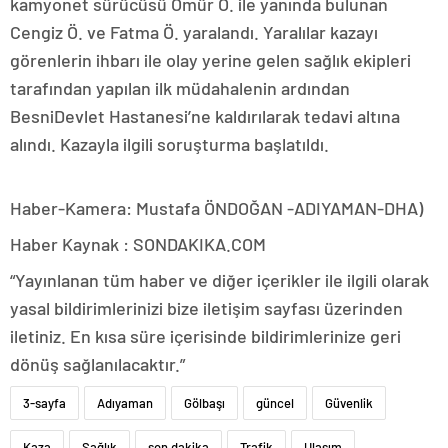
kamyonet sürücüsü Ömür Ö. ile yanında bulunan
Cengiz Ö. ve Fatma Ö. yaralandı. Yaralılar kazayı
görenlerin ihbarı ile olay yerine gelen sağlık ekipleri
tarafından yapılan ilk müdahalenin ardından
BesniDevlet Hastanesi’ne kaldırılarak tedavi altına
alındı. Kazayla ilgili soruşturma başlatıldı.
Haber-Kamera: Mustafa ÖNDOĞAN -ADIYAMAN-DHA)
Haber Kaynak : SONDAKIKA.COM
“Yayınlanan tüm haber ve diğer içerikler ile ilgili olarak
yasal bildirimlerinizi bize iletişim sayfası üzerinden
iletiniz. En kısa süre içerisinde bildirimlerinize geri
dönüş sağlanılacaktır.”
3-sayfa
Adıyaman
Gölbaşı
güncel
Güvenlik
Kaza
Sağlık
son dakika
Trafik
Ulaşım