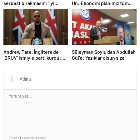
serbest bırakmasını “iyi
Un: Ekonomi planımız tüm
niyetle atılmış bir adım”
sektörlerde başarısız oldu
olarak değerlendirdi
Andrew Tate, İngiltere’de
Süleyman Soylu’dan Abdullah
‘BRUV’ ismiyle parti kurdu:
Gül’e: Yazıklar olsun size
‘Okullarda LGBT
propagandasını
yasaklayacağız’
En az 10 karakter gerekli