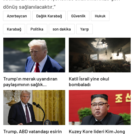
dönüş sağlanılacaktır.”
Azerbaycan
Dağlık Karabağ
Güvenlik
Hukuk
Karabağ
Politika
son dakika
Yargı
Trump’ın merak uyandıran
Katil İsrail yine okul
paylaşımının sağlık
bombaladı
sistemiyle ilgili kararname
olduğu anlaşıldı
Trump, ABD vatandaşı esirin
Kuzey Kore lideri Kim Jong