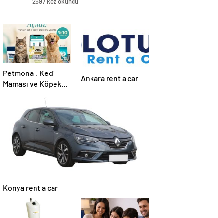
2697 kez okundu
Petmona : Kedi
Ankara rent a car
Maması ve Köpek
Maması İle Tüm
Evcil Hayvan
Ürünleri
Konya rent a car