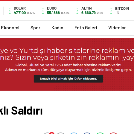
DOLAR
EURO
ALTIN
BITCOIN
47,7100
55,1888
6.660,79
%
0.17%
0.31%
2,59
Ekonomi
Spor
Kadın
Foto Galeri
Videolar
lı Saldırı