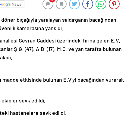
0
News
yi döner bıçağıyla yaralayan saldırganın bacağından
 güvenlik kamerasına yansıdı.
ahallesi Gevran Caddesi üzerindeki fırına gelen E.V.
şanlar Ş.G. (47), A.B. (17), M.C. ve yan tarafta bulunan
aladı.
cu madde etkisinde bulunan E.V’yi bacağından vurarak
 ekipler sevk edildi.
teki hastanelere sevk edildi.