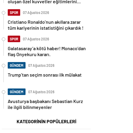
oluşan özel kuvvetler eğitimlerini
başlattı.
SPOR
07 Ağustos 2026
Cristiano Ronaldo’nun akıllara zarar
tüm kariyerinin istatistiğini çıkardık !
SPOR
07 Ağustos 2026
Galatasaray’a kötü haber! Monaco’dan
flaş Onyekuru kararı.
GÜNDEM
07 Ağustos 2026
Trump’tan seçim sonrası ilk mülakat
GÜNDEM
07 Ağustos 2026
Avusturya başbakanı Sebastian Kurz
ile ilgili bilinmeyenler
KATEGORİNİN POPÜLERLERİ