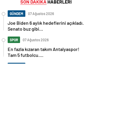
SON DAKİKA
HABERLERİ
GÜNDEM
07 Ağustos 2026
Joe Biden 6 aylık hedeflerini açıkladı.
Senato buz gibi…
SPOR
07 Ağustos 2026
En fazla kızaran takım Antalyaspor!
Tam 5 futbolcu….
GÜNDEM
07 Ağustos 2026
Norweç silahlı kuvvetleri kadınlardan
oluşan özel kuvvetler eğitimlerini
başlattı.
SPOR
07 Ağustos 2026
Cristiano Ronaldo’nun akıllara zarar
tüm kariyerinin istatistiğini çıkardık !
SPOR
07 Ağustos 2026
Galatasaray’a kötü haber! Monaco’dan