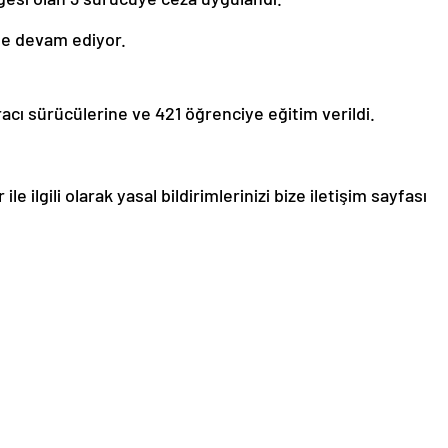
 de devam ediyor.
racı sürücülerine ve 421 öğrenciye eğitim verildi.
le ilgili olarak yasal bildirimlerinizi bize iletişim sayfası
de bildirimlerinize geri dönüş sağlanılacaktır.”
darma
son dakika
Trafik