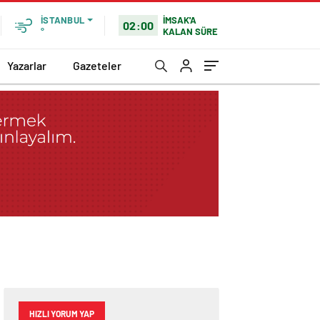
İMSAK'A
İSTANBUL
02:00
KALAN SÜRE
°
Yazarlar
Gazeteler
HIZLI YORUM YAP