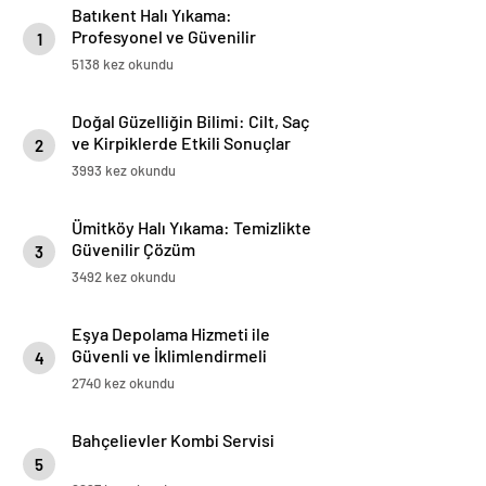
Batıkent Halı Yıkama:
Profesyonel ve Güvenilir
1
Hizmetler
5138 kez okundu
Doğal Güzelliğin Bilimi: Cilt, Saç
ve Kirpiklerde Etkili Sonuçlar
2
3993 kez okundu
Ümitköy Halı Yıkama: Temizlikte
Güvenilir Çözüm
3
3492 kez okundu
Eşya Depolama Hizmeti ile
Güvenli ve İklimlendirmeli
4
Saklama Rehberi
2740 kez okundu
Bahçelievler Kombi Servisi
5