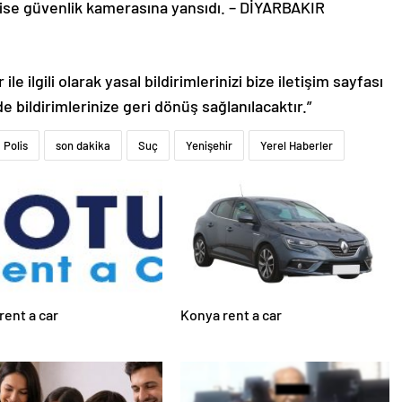
ar ise güvenlik kamerasına yansıdı. – DİYARBAKIR
le ilgili olarak yasal bildirimlerinizi bize iletişim sayfası
de bildirimlerinize geri dönüş sağlanılacaktır.”
Polis
son dakika
Suç
Yenişehir
Yerel Haberler
rent a car
Konya rent a car