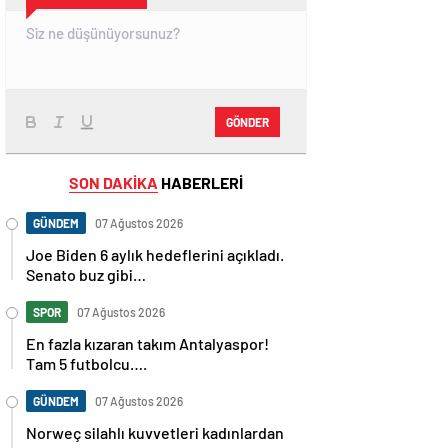
GÖNDER
SON DAKİKA
HABERLERİ
GÜNDEM
07 Ağustos 2026
Joe Biden 6 aylık hedeflerini açıkladı.
Senato buz gibi…
SPOR
07 Ağustos 2026
En fazla kızaran takım Antalyaspor!
Tam 5 futbolcu….
GÜNDEM
07 Ağustos 2026
Norweç silahlı kuvvetleri kadınlardan