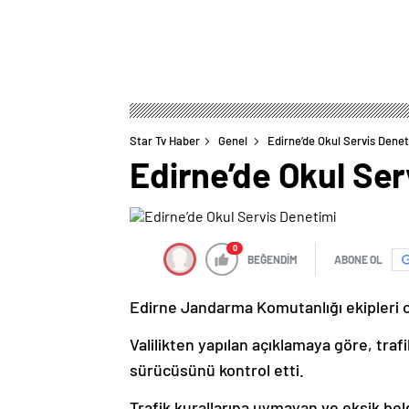
Star Tv Haber
Genel
Edirne’de Okul Servis Denet
Edirne’de Okul Ser
0
BEĞENDİM
ABONE OL
Edirne Jandarma Komutanlığı ekipleri ok
Valilikten yapılan açıklamaya göre, trafi
sürücüsünü kontrol etti.
Trafik kurallarına uymayan ve eksik bel