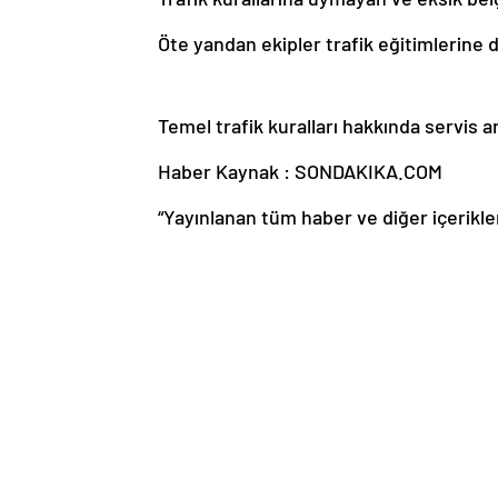
Öte yandan ekipler trafik eğitimlerine
Temel trafik kuralları hakkında servis a
Haber Kaynak : SONDAKIKA.COM
“Yayınlanan tüm haber ve diğer içerikler i
üzerinden iletiniz. En kısa süre içerisin
Edirne
Edirne Jandarma Komutanlığı
Jan