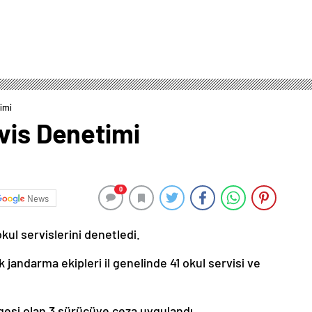
imi
vis Denetimi
0
News
ul servislerini denetledi.
k jandarma ekipleri il genelinde 41 okul servisi ve
gesi olan 3 sürücüye ceza uygulandı.