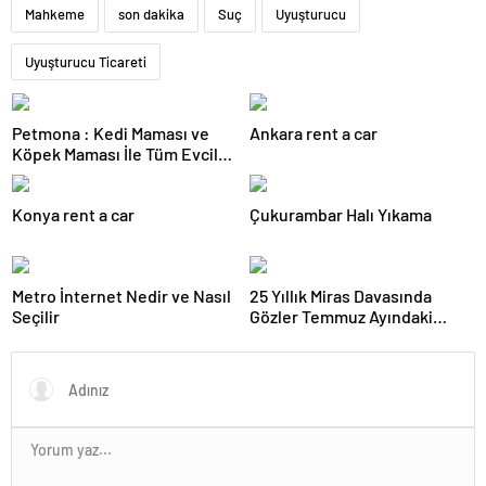
Mahkeme
son dakika
Suç
Uyuşturucu
Uyuşturucu Ticareti
Petmona : Kedi Maması ve
Ankara rent a car
Köpek Maması İle Tüm Evcil
Hayvan Ürünleri
Konya rent a car
Çukurambar Halı Yıkama
Metro İnternet Nedir ve Nasıl
25 Yıllık Miras Davasında
Seçilir
Gözler Temmuz Ayındaki
Karar Duruşmasına Çevrildi