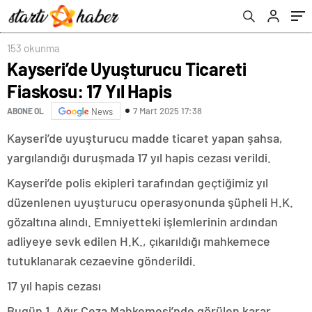
153 okunma
Kayseri’de Uyuşturucu Ticareti
Fiaskosu: 17 Yıl Hapis
7 Mart 2025 17:38
ABONE OL
News
Kayseri’de uyuşturucu madde ticaret yapan şahsa,
yargılandığı duruşmada 17 yıl hapis cezası verildi.
Kayseri’de polis ekipleri tarafından geçtiğimiz yıl
düzenlenen uyuşturucu operasyonunda şüpheli H.K.
gözaltına alındı. Emniyetteki işlemlerinin ardından
adliyeye sevk edilen H.K., çıkarıldığı mahkemece
tutuklanarak cezaevine gönderildi.
17 yıl hapis cezası
Bugün 1. Ağır Ceza Mahkemesi’nde görülen karar