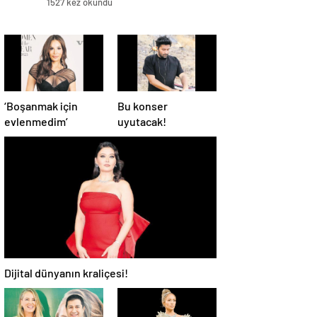
1527 kez okundu
‘Boşanmak için
Bu konser
evlenmedim’
uyutacak!
Dijital dünyanın kraliçesi!