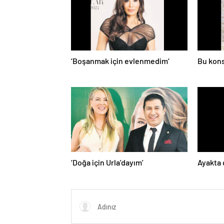
‘Boşanmak için evlenmedim’
Bu kons
‘Doğa için Urla’dayım’
Ayakta 