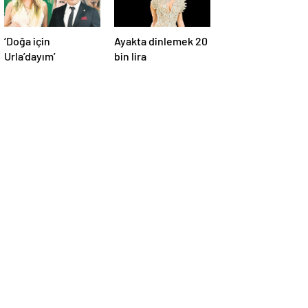
‘Doğa için
Ayakta dinlemek 20
Urla’dayım’
bin lira