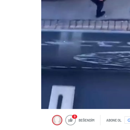
0
BEĞENDİM
ABONE OL