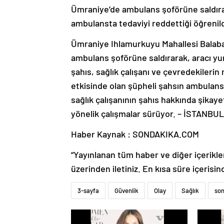
Ümraniye’de ambulans şoförüne saldıra
ambulansta tedaviyi reddettiği öğrenild
Ümraniye Ihlamurkuyu Mahallesi Balaba
ambulans şoförüne saldırarak, aracı y
şahıs, sağlık çalışanı ve çevredekilerin
etkisinde olan şüpheli şahsın ambulans
sağlık çalışanının şahıs hakkında şikaye
yönelik çalışmalar sürüyor. – İSTANBUL
Haber Kaynak : SONDAKIKA.COM
“Yayınlanan tüm haber ve diğer içerikler i
üzerinden iletiniz. En kısa süre içerisin
3-sayfa
Güvenlik
Olay
Sağlık
son