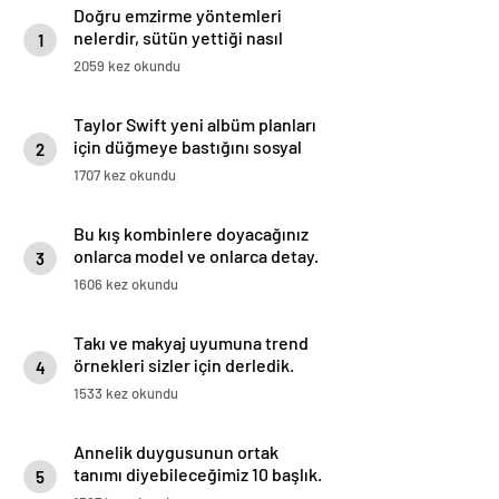
Doğru emzirme yöntemleri
nelerdir, sütün yettiği nasıl
1
anlaşılır?
2059 kez okundu
Taylor Swift yeni albüm planları
için düğmeye bastığını sosyal
2
medyadan duyurdu!
1707 kez okundu
Bu kış kombinlere doyacağınız
onlarca model ve onlarca detay.
3
1606 kez okundu
Takı ve makyaj uyumuna trend
örnekleri sizler için derledik.
4
1533 kez okundu
Annelik duygusunun ortak
tanımı diyebileceğimiz 10 başlık.
5