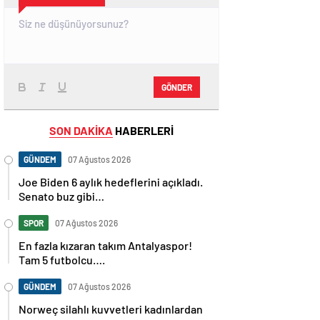
GÖNDER
SON DAKİKA
HABERLERİ
GÜNDEM
07 Ağustos 2026
Joe Biden 6 aylık hedeflerini açıkladı.
Senato buz gibi…
SPOR
07 Ağustos 2026
En fazla kızaran takım Antalyaspor!
Tam 5 futbolcu….
GÜNDEM
07 Ağustos 2026
Norweç silahlı kuvvetleri kadınlardan