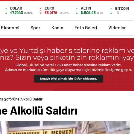
DOLAR
EURO
ALTIN
BITCOIN
47,7043
55,0178
6.509,43
%
0.16%
-0.02%
0,26
Ekonomi
Spor
Kadın
Foto Galeri
Videolar
s Şoförüne Alkollü Saldırı
 Alkollü Saldırı