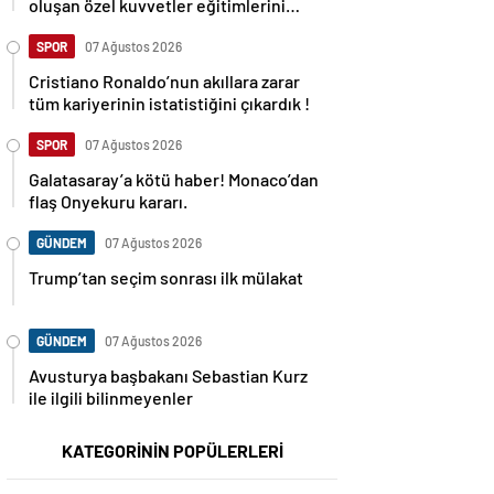
oluşan özel kuvvetler eğitimlerini
başlattı.
SPOR
07 Ağustos 2026
Cristiano Ronaldo’nun akıllara zarar
tüm kariyerinin istatistiğini çıkardık !
SPOR
07 Ağustos 2026
Galatasaray’a kötü haber! Monaco’dan
flaş Onyekuru kararı.
GÜNDEM
07 Ağustos 2026
Trump’tan seçim sonrası ilk mülakat
GÜNDEM
07 Ağustos 2026
Avusturya başbakanı Sebastian Kurz
ile ilgili bilinmeyenler
KATEGORİNİN POPÜLERLERİ