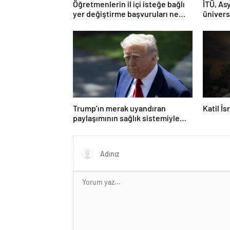
Öğretmenlerin il içi isteğe bağlı
İTÜ, Asy
yer değiştirme başvuruları ne
ünivers
zaman?
Trump’ın merak uyandıran
Katil İ
paylaşımının sağlık sistemiyle
ilgili kararname olduğu anlaşıldı