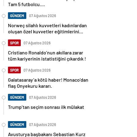
Tam 5 futbolcu….
GÜNDEM
07 Ağustos 2026
Norweç silahlı kuvvetleri kadınlardan
oluşan özel kuvvetler eğitimlerini
başlattı.
SPOR
07 Ağustos 2026
Cristiano Ronaldo’nun akıllara zarar
tüm kariyerinin istatistiğini çıkardık !
SPOR
07 Ağustos 2026
Galatasaray’a kötü haber! Monaco’dan
flaş Onyekuru kararı.
GÜNDEM
07 Ağustos 2026
Trump’tan seçim sonrası ilk mülakat
GÜNDEM
07 Ağustos 2026
Avusturya başbakanı Sebastian Kurz