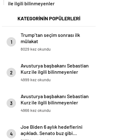
ile ilgili bilinmeyenler
KATEGORİNİN POPÜLERLERİ
Trump’tan seçim sonrası ilk
mülakat
1
8029 kez okundu
Avusturya başbakanı Sebastian
Kurz ile ilgili bilinmeyenler
2
4999 kez okundu
Avusturya başbakanı Sebastian
Kurz ile ilgili bilinmeyenler
3
4966 kez okundu
Joe Biden 6 aylık hedeflerini
açıkladı. Senato buz gibi…
4