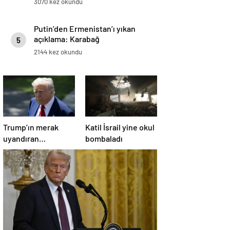
3070 kez okundu
Putin’den Ermenistan’ı yıkan
açıklama: Karabağ
5
Azerbaycan’ın ayrılmaz bir
2144 kez okundu
parçasıdır!
Trump’ın merak
Katil İsrail yine okul
uyandıran
bombaladı
paylaşımının sağlık
sistemiyle ilgili
kararname olduğu
anlaşıldı