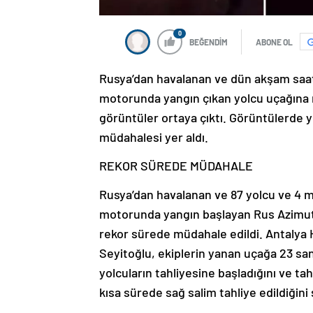
0
BEĞENDİM
ABONE OL
Rusya’dan havalanan ve dün akşam saatl
motorunda yangın çıkan yolcu uçağına mü
görüntüler ortaya çıktı. Görüntülerde yo
müdahalesi yer aldı.
REKOR SÜREDE MÜDAHALE
Rusya’dan havalanan ve 87 yolcu ve 4 mü
motorunda yangın başlayan Rus Azimuth 
rekor sürede müdahale edildi. Antalya H
Seyitoğlu, ekiplerin yanan uçağa 23 sa
yolcuların tahliyesine başladığını ve t
kısa sürede sağ salim tahliye edildiğini 