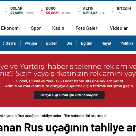
DOLAR
EURO
ALTIN
BITCOIN
47,6859
55,0639
6.501,43
%
0.05%
-0.13%
0,14
Ekonomi
Spor
Kadın
Foto Galeri
Videolar
3.Sayfa
Avrupa
Bülten
Din
Eğitim
Hayat
Politika
işte yanan Rus uçağının tahliye anları film sahnelerini aratmadı
anan Rus uçağının tahliye an