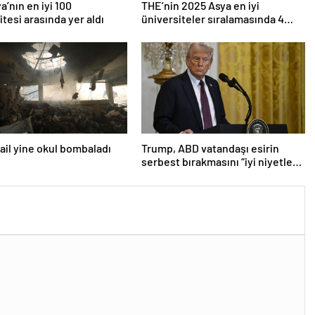
a’nın en iyi 100
THE’nin 2025 Asya en iyi
itesi arasında yer aldı
üniversiteler sıralamasında 4
Türk üniversitesi ilk 100’e girdi
srail yine okul bombaladı
Trump, ABD vatandaşı esirin
serbest bırakmasını “iyi niyetle
atılmış bir adım” olarak
değerlendirdi