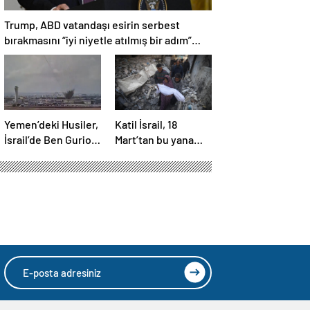
Trump, ABD vatandaşı esirin serbest
bırakmasını “iyi niyetle atılmış bir adım”
olarak değerlendirdi
Yemen’deki Husiler,
Katil İsrail, 18
İsrail’de Ben Gurion
Mart’tan bu yana
Havalimanı’nı vurdu
595 çocuğu
hayattan kopardı