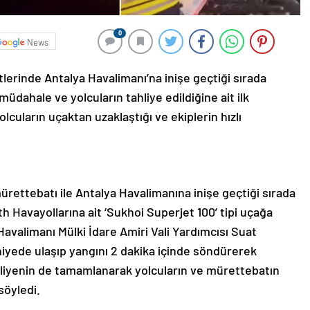
0
News
erinde Antalya Havalimanı’na inişe geçtiği sırada
dahale ve yolcuların tahliye edildiğine ait ilk
lcuların uçaktan uzaklaştığı ve ekiplerin hızlı
rettebatı ile Antalya Havalimanına inişe geçtiği sırada
Havayollarına ait ‘Sukhoi Superjet 100’ tipi uçağa
avalimanı Mülki İdare Amiri Vali Yardımcısı Suat
niyede ulaşıp yangını 2 dakika içinde söndürerek
ahliyenin de tamamlanarak yolcuların ve mürettebatın
söyledi.