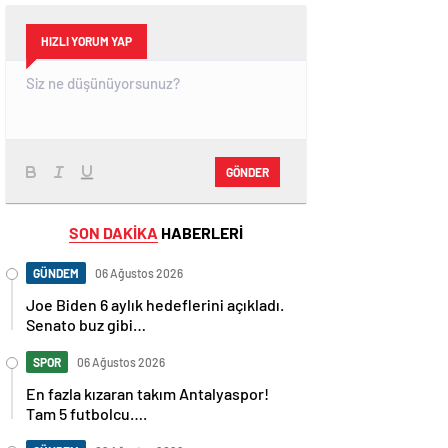
HIZLI YORUM YAP
GÖNDER
SON DAKİKA
HABERLERİ
GÜNDEM
06 Ağustos 2026
Joe Biden 6 aylık hedeflerini açıkladı.
Senato buz gibi…
SPOR
06 Ağustos 2026
En fazla kızaran takım Antalyaspor!
Tam 5 futbolcu….