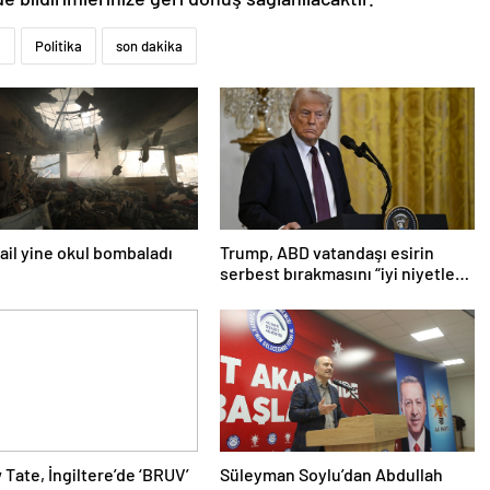
a
Politika
son dakika
srail yine okul bombaladı
Trump, ABD vatandaşı esirin
serbest bırakmasını “iyi niyetle
atılmış bir adım” olarak
değerlendirdi
Tate, İngiltere’de ‘BRUV’
Süleyman Soylu’dan Abdullah