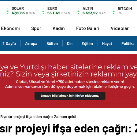
DOLAR
EURO
ALTIN
BITCOIN
47,6083
55,1142
6.523,92
%
0.05%
0.14%
0,43
Ekonomi
Spor
Kadın
Foto Galeri
Videolar
3.Sayfa
Avrupa
Bülten
Din
Eğitim
Hayat
Politika
B’ye sır projeyi ifşa eden çağrı: Zamanı geldi
sır projeyi ifşa eden çağrı: