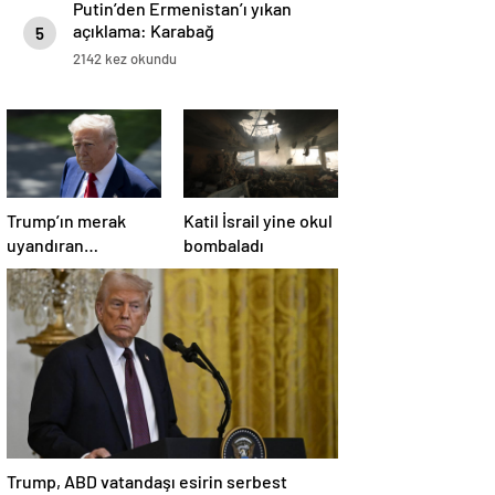
Putin’den Ermenistan’ı yıkan
açıklama: Karabağ
5
Azerbaycan’ın ayrılmaz bir
2142 kez okundu
parçasıdır!
Trump’ın merak
Katil İsrail yine okul
uyandıran
bombaladı
paylaşımının sağlık
sistemiyle ilgili
kararname olduğu
anlaşıldı
Trump, ABD vatandaşı esirin serbest