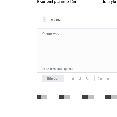
Ekonomi planımız tüm
ismiyle
sektörlerde başarısız oldu
LGBT p
yasakla
En az 10 karakter gerekli
Gönder