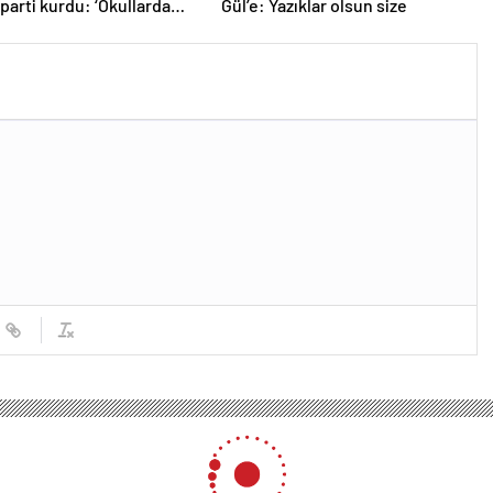
 parti kurdu: ‘Okullarda
Gül’e: Yazıklar olsun size
ropagandasını
yacağız’