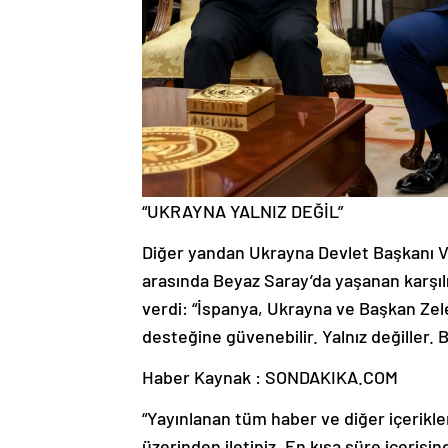
“UKRAYNA YALNIZ DEĞİL”
Diğer yandan Ukrayna Devlet Başkanı V
arasında Beyaz Saray’da yaşanan karşılıkl
verdi: “İspanya, Ukrayna ve Başkan Zele
desteğine güvenebilir. Yalnız değiller. B
Haber Kaynak : SONDAKIKA.COM
“Yayınlanan tüm haber ve diğer içerikler i
üzerinden iletiniz. En kısa süre içerisin