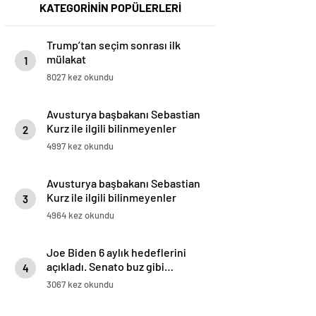
KATEGORİNİN POPÜLERLERİ
Trump’tan seçim sonrası ilk
mülakat
1
8027 kez okundu
Avusturya başbakanı Sebastian
Kurz ile ilgili bilinmeyenler
2
4997 kez okundu
Avusturya başbakanı Sebastian
Kurz ile ilgili bilinmeyenler
3
4964 kez okundu
Joe Biden 6 aylık hedeflerini
açıkladı. Senato buz gibi…
4
3067 kez okundu