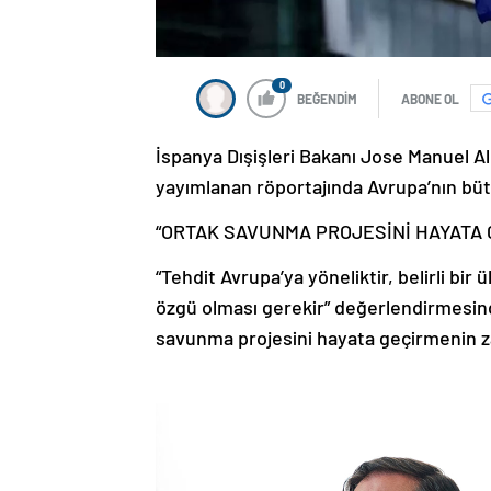
0
BEĞENDİM
ABONE OL
İspanya Dışişleri Bakanı Jose Manuel A
yayımlanan röportajında Avrupa’nın büt
“ORTAK SAVUNMA PROJESİNİ HAYATA 
“Tehdit Avrupa’ya yöneliktir, belirli bir
özgü olması gerekir” değerlendirmesind
savunma projesini hayata geçirmenin za