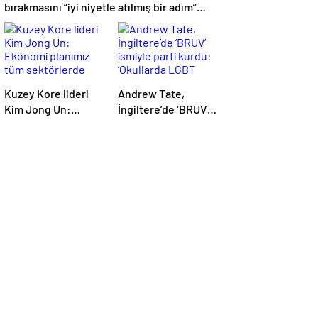
bırakmasını “iyi niyetle atılmış bir adım”
olarak değerlendirdi
Kuzey Kore lideri
Andrew Tate,
Kim Jong Un:
İngiltere’de ‘BRUV’
Ekonomi planımız
ismiyle parti kurdu:
tüm sektörlerde
‘Okullarda LGBT
başarısız oldu
propagandasını
yasaklayacağız’