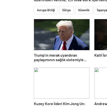
Avrupa Birliği
Dünya
Güvenlik
İspany
Trump’ın merak uyandıran
Katil İ
paylaşımının sağlık sistemiyle
ilgili kararname olduğu anlaşıldı
Kuzey Kore lideri Kim Jong Un:
Andrew 