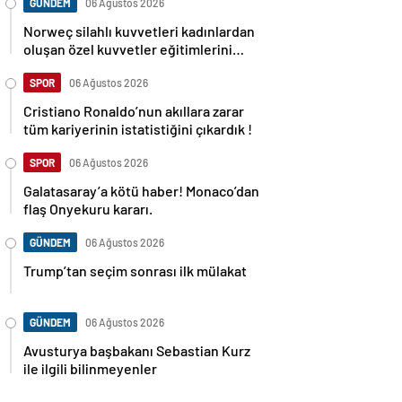
GÜNDEM
06 Ağustos 2026
Norweç silahlı kuvvetleri kadınlardan
oluşan özel kuvvetler eğitimlerini
başlattı.
SPOR
06 Ağustos 2026
Cristiano Ronaldo’nun akıllara zarar
tüm kariyerinin istatistiğini çıkardık !
SPOR
06 Ağustos 2026
Galatasaray’a kötü haber! Monaco’dan
flaş Onyekuru kararı.
GÜNDEM
06 Ağustos 2026
Trump’tan seçim sonrası ilk mülakat
GÜNDEM
06 Ağustos 2026
Avusturya başbakanı Sebastian Kurz
ile ilgili bilinmeyenler