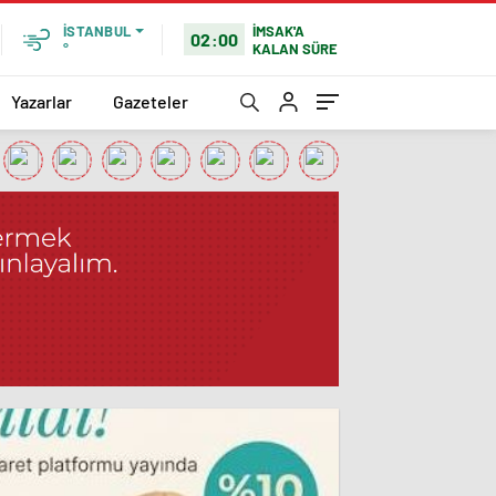
İMSAK'A
İSTANBUL
02:00
KALAN SÜRE
°
Yazarlar
Gazeteler