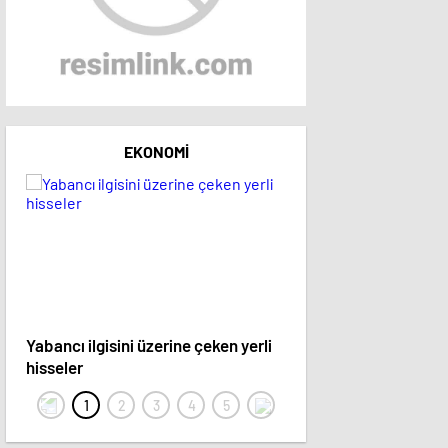
EKONOMI
Yabancı ilgisini üzerine çeken yerli
15 hisse hedef fiyatını 
hisseler