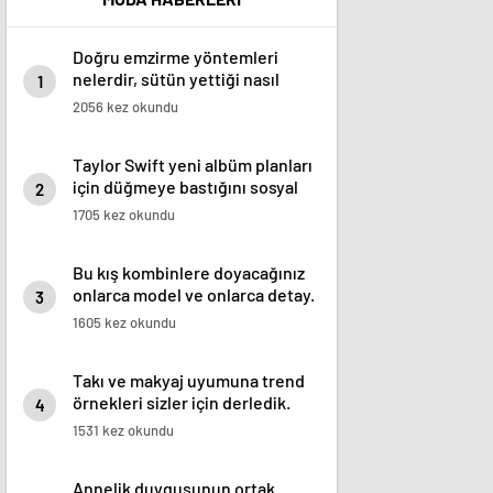
Doğru emzirme yöntemleri
nelerdir, sütün yettiği nasıl
1
anlaşılır?
2056 kez okundu
Taylor Swift yeni albüm planları
için düğmeye bastığını sosyal
2
medyadan duyurdu!
1705 kez okundu
Bu kış kombinlere doyacağınız
onlarca model ve onlarca detay.
3
1605 kez okundu
Takı ve makyaj uyumuna trend
örnekleri sizler için derledik.
4
1531 kez okundu
Annelik duygusunun ortak