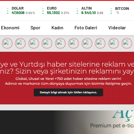
DOLAR
EURO
ALTIN
BITCOIN
47,6008
55,1302
6.540,10
%
0.04%
0.21%
0,68
Ekonomi
Spor
Kadın
Foto Galeri
Videolar