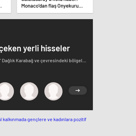
Monaco’dan flaş Onyekuru
kararı.
 çeken yerli hisseler
“ Dağlık Karabağ ve çevresindeki bölgeler
rçasıdır” dedi. İstifa çağrılarını kabul
ğ'ın sözde lideri Arayik Harutyunyan'la
saklamayan Fransa Cumhurbaşkanı Macron
i.