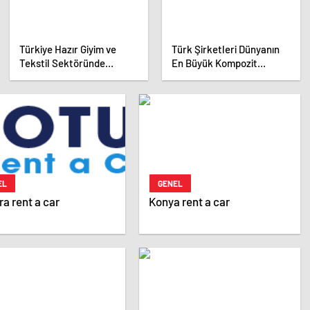
Türkiye Hazır Giyim ve
Türk Şirketleri Dünyanın
Tekstil Sektöründe
En Büyük Kompozit
İhracat Hedeflerini
Malzemeler Fuarında
Açıkladı
EL
GENEL
a rent a car
Konya rent a car