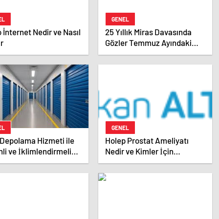
EL
GENEL
 İnternet Nedir ve Nasıl
25 Yıllık Miras Davasında
ir
Gözler Temmuz Ayındaki
Karar Duruşmasına Çevrildi
EL
GENEL
Depolama Hizmeti ile
Holep Prostat Ameliyatı
li ve İklimlendirmeli
Nedir ve Kimler İçin
ama Rehberi
Uygundur