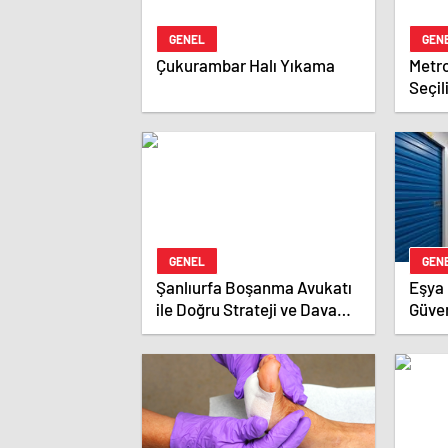
GENEL
GEN
Çukurambar Halı Yıkama
Metro
Seçil
GENEL
GEN
Şanlıurfa Boşanma Avukatı
Eşya 
ile Doğru Strateji ve Dava
Güven
Yönetimi
Sakl