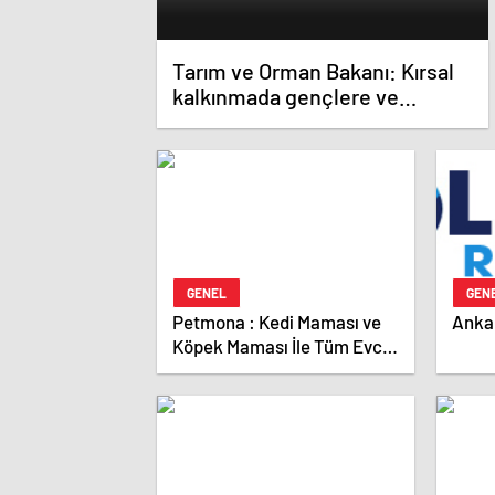
Tarım ve Orman Bakanı: Kırsal
kalkınmada gençlere ve
kadınlara pozitif ayrımcılık
yapıyoruz
GENEL
GEN
Petmona : Kedi Maması ve
Ankar
Köpek Maması İle Tüm Evcil
Hayvan Ürünleri