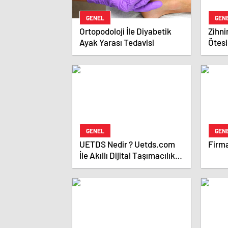
GENEL
GEN
Ortopodoloji İle Diyabetik
Zihni
Ayak Yarası Tedavisi
Ötesi
GENEL
GEN
UETDS Nedir ? Uetds.com
Firma
İle Akıllı Dijital Taşımacılık
Yazılımı