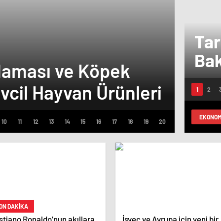
Tar
Bak
Maması ve Köpek
kal
vcil Hayvan Ürünleri
Anka
ve 
ayr
EKONOM
ON DAKİKA
stiano Ronaldo’nun akıllara
İsveç ve Avrupa için yeni bir