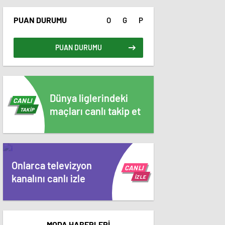
PUAN DURUMU
O
G
P
PUAN DURUMU
Dünya liglerindeki
CANLI
maçları canlı takip et
TAKİP
Onlarca televizyon
CANLI
kanalını canlı izle
İZLE
MODA HABERLERİ