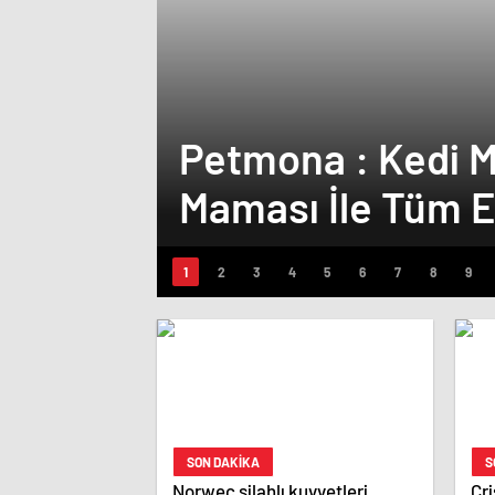
Petmona : Kedi 
Maması İle Tüm E
SON DAKİKA
S
Norweç silahlı kuvvetleri
Cri