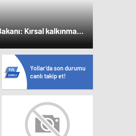
akanı: Kırsal kalkınmada
lara pozitif ayrımcılık
Yollar’da son durumu
YOL
canlı takip et!
CANLI