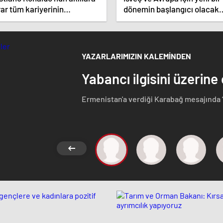
ar tüm kariyerinin
dönemin başlangıcı olacak
atistiğini çıkardık !
kararlar.
YAZARLARIMIZIN KALEMİNDEN
Yabancı ilgisini üzerine
Ermenistan'a verdiği Karabağ mesajında 
Azerbaycan Cumhuriyeti'nin ayrılmaz bir pa
etmeyen Başbakan Paşinyan Dağlık karaba
görüştü. Ermenistan'a verdiği desteği 
ise dikkat çeken bir ziyaret gerçekleştird