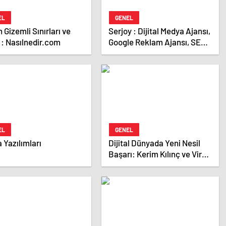
EL
GENEL
n Gizemli Sınırları ve
Serjoy : Dijital Medya Ajansı,
 : Nasılnedir.com
Google Reklam Ajansı, SEO
Ajansı ve Web Tasarım
Ajansı
EL
GENEL
 Yazılımları
Dijital Dünyada Yeni Nesil
Başarı: Kerim Kılınç ve Viral
İçerik Stratejilerinin
Yükselişi