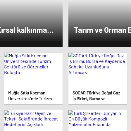
ırsal kalkınmada
Tarım ve Orman B
tif ayrımcılık
gençlere ve kadın
yapıyoruz
Muğla Sıtkı Koçman
SOCAR Türkiye Doğal Gaz
Üniversitesi’nde Turizm
İş Birimi, Bursa ve
Sektörü ve Öğrenciler
Kayseri’de Şebeke
Buluştu
Uzunluğunu Artıracak