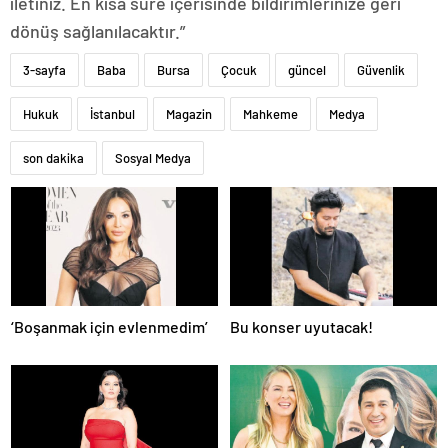
iletiniz. En kısa süre içerisinde bildirimlerinize geri
dönüş sağlanılacaktır.”
3-sayfa
Baba
Bursa
Çocuk
güncel
Güvenlik
Hukuk
İstanbul
Magazin
Mahkeme
Medya
son dakika
Sosyal Medya
‘Boşanmak için evlenmedim’
Bu konser uyutacak!