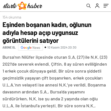
154 okunma
Eşinden boşanan kadın, oğlunun
adıyla hesap açıp uygunsuz
görüntülerini satıyor
10 Kasım 2024 20:30
ABONE OL
News
Bursa’nın Nilüfer ilçesinde oturan S.A. (27) ile N.K. (23)
2021’de severek evlendi. Çiftin, 8 ay süren evliliğinden
1 erkek çocuk dünyaya geldi. Bir süre sonra şiddetli
geçimsizlik yaşayan çift boşanırken, erkek çocukları
U.L.A.’nın velayeti ise annesi N.K.’ye verildi. Boşanma
davasının ardından S.A., Bursa’da yaşamını
sürdürürken, N.K. ise şu anda 2 yaşında olan oğlu
U.L.A. ile İstanbul’a yerleşti. Bir süre sonra N.K.,