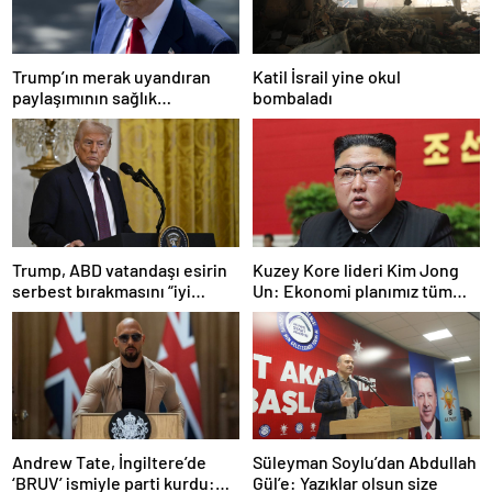
Trump’ın merak uyandıran
Katil İsrail yine okul
paylaşımının sağlık
bombaladı
sistemiyle ilgili kararname
olduğu anlaşıldı
Trump, ABD vatandaşı esirin
Kuzey Kore lideri Kim Jong
serbest bırakmasını “iyi
Un: Ekonomi planımız tüm
niyetle atılmış bir adım”
sektörlerde başarısız oldu
olarak değerlendirdi
Andrew Tate, İngiltere’de
Süleyman Soylu’dan Abdullah
‘BRUV’ ismiyle parti kurdu:
Gül’e: Yazıklar olsun size