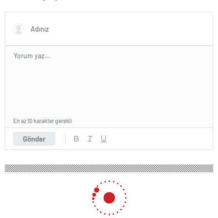
‘Okullarda LGBT
propagandasını
yasaklayacağız’
En az 10 karakter gerekli
Gönder