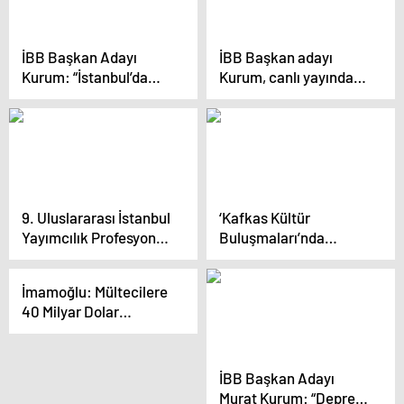
İBB Başkan Adayı
İBB Başkan adayı
Kurum: “İstanbul’da
Kurum, canlı yayında
650 bin konutu
konuştu Açıklaması
dönüştürmek
zorundayız, bu bir milli
güvenlik meselesi”
9. Uluslararası İstanbul
‘Kafkas Kültür
Yayımcılık Profesyonel
Buluşmaları’nda
Buluşmaları
Konuşan İmamoğlu:
“Kimsenin Bir Ülkede
İmamoğlu: Mültecilere
‘Azınlık’ Diye Tarif
40 Milyar Dolar
Edilmesini Kabul
Harcadım Dedi mi Peki
Etmem, Edemem”
O Yük Olmadı… Ülkenin
Kötü Yönetimini
İBB Başkan Adayı
Suratlarına Vurmaya
Murat Kurum: “Deprem