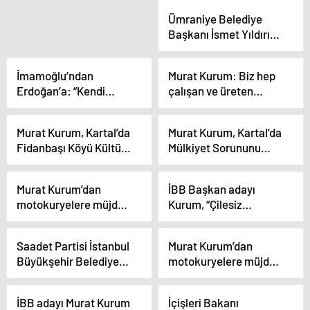
Ümraniye Belediye
Başkanı İsmet Yıldırım:
İstanbul hizmetlerle
buluşacak
İmamoğlu’ndan
Murat Kurum: Biz hep
Erdoğan’a: “Kendi
çalışan ve üreten
Kazanırsa Demokrasi,
taraftayız
Milli İrade; Başkası
Murat Kurum, Kartal’da
Murat Kurum, Kartal’da
Kazanırsa Yanlışlık. 6
Fidanbaşı Köyü Kültür
Mülkiyet Sorununu
Mayıs 2019’da Milli
Yardımlaşma ve
Çözeceğini Söyledi
İradeye Darbe Yaptılar,
Kalkınma Derneği’ni
Darbe!”
Murat Kurum’dan
İBB Başkan adayı
ziyaret etti
motokuryelere müjde:
Kurum, “Çilesiz
“Motorcu dostu
İstanbul” programında
bariyerlerin sayısını ve
trafik sorununa yönelik
Saadet Partisi İstanbul
Murat Kurum’dan
uzunluklarını
projelerini anlattı
Büyükşehir Belediye
motokuryelere müjde:
artıracağız”
Açıklaması
Başkan Adayı Birol
“Motorcu dostu
Aydın İş Yerlerini
bariyerlerin sayısını ve
İBB adayı Murat Kurum
İçişleri Bakanı
Ziyaret Etti
uzunluklarını