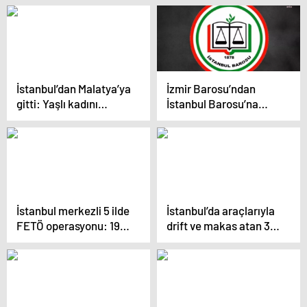
İstanbul’dan Malatya’ya
İzmir Barosu’ndan
gitti: Yaşlı kadını
İstanbul Barosu’na
öldürdü!
Destek
İstanbul merkezli 5 ilde
İstanbul’da araçlarıyla
FETÖ operasyonu: 19
drift ve makas atan 3
gözaltı
sürücüye 149 bin 414
lira ceza kesildi