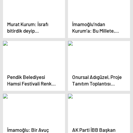
Murat Kurum: İsrafı
İmamoğlu’ndan
bitirdik deyip
Kurum’a: Bu Millete,
tabelalara 175 milyon
‘Kanal İstanbul
harcadı
Gündemimde Yok’
Demeyene Kadar, Sana
Bu Soruyu Soracağım
Pendik Belediyesi
Onursal Adıgüzel, Proje
Hamsi Festivali Renkli
Tanıtım Toplantısı
Görüntülere Sahne
Düzenledi…
Oldu
“Yapacağımız Projeler
Tam 1 Milyon 474 Bin
718 Metrekare Yer
Tutuyor”
İmamoğlu: Bir Avuç
AK Parti İBB Başkan