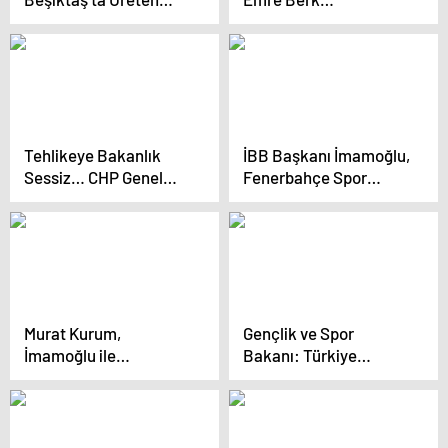
İstanbul Büyüten
Hacıgüzeller,
Türkiye programında
İstanbul’da deprem
konuştu
ekipleri kuracak
Tehlikeye Bakanlık
İBB Başkanı İmamoğlu,
Sessiz… CHP Genel
Fenerbahçe Spor
Başkan Yardımcısı
Kulübüne Ziyaret
Ulaş Karasu: “Kim Bu
Gerçekleştirdi
3. Şahıslar”
Murat Kurum,
Gençlik ve Spor
İmamoğlu ile
Bakanı: Türkiye
televizyon programına
Avrupa’nın en modern
çıkmayacağını belirtti
spor tesislerine sahip