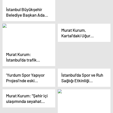
Karadeniz’in illerine
bakanlar bizim
İstanbul Büyükşehir
eserlerimizi görür
Belediye Başkan Adayı
Kurum: “15 Nisan’da
başvurularını almaya
Murat Kurum,
başlayacağız”
Kartal’daki Uğur
Mumcu Cemevi’ni
Ziyaret Etti
Murat Kurum:
İstanbul’da trafik
çilesini bitireceğiz
‘Yurdum Spor Yapıyor
İstanbul’da Spor ve Ruh
Projesi’nde eski
Sağlığı Etkinliği
futbolcular sahaya indi
Düzenlendi
Murat Kurum: “Şehir içi
ulaşımında seyahat
süresini yüzde 20
düşüreceğiz”