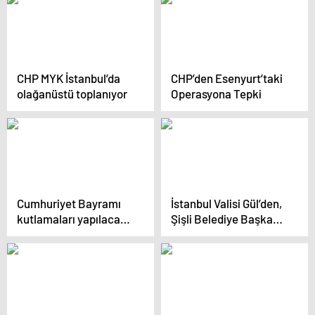
CHP MYK İstanbul’da
CHP’den Esenyurt’taki
olağanüstü toplanıyor
Operasyona Tepki
Cumhuriyet Bayramı
İstanbul Valisi Gül’den,
kutlamaları yapılacak
Şişli Belediye Başkanı
mı? Büyükşehirlerden
Şahan’ın
açıklama geliyor
açıklamalarına tepki