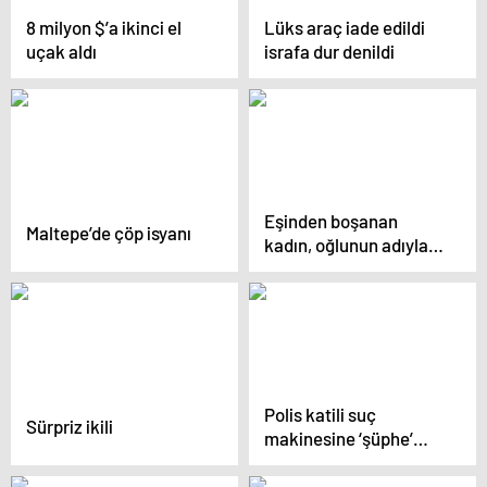
8 milyon $’a ikinci el
Lüks araç iade edildi
uçak aldı
israfa dur denildi
Eşinden boşanan
Maltepe’de çöp isyanı
kadın, oğlunun adıyla
hesap açıp uygunsuz
görüntülerini satıyor
Polis katili suç
Sürpriz ikili
makinesine ‘şüphe’
davası