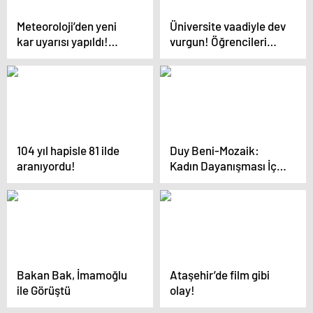
Meteoroloji’den yeni
Üniversite vaadiyle dev
kar uyarısı yapıldı!
vurgun! Öğrencileri
İstanbul’a kar ne
dolandıran çete için
zaman yağacak? İşte
240 yıl hapis talebi
tarih
104 yıl hapisle 81 ilde
Duy Beni-Mozaik:
aranıyordu!
Kadın Dayanışması İçin
Müzik
Bakan Bak, İmamoğlu
Ataşehir’de film gibi
ile Görüştü
olay!