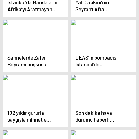
İstanbul’da Mandaların
Yalı Çapkını’nın
Afrika’yı Aratmayan
Seyran’ı Afra
Yolculuğu
Saraçoğlu annesinin
doğum gününü böyle
kutladı! Görenler şoke
oldu “Sanki abla
kardeş”
Sahnelerde Zafer
DEAŞ’ın bombacısı
Bayramı coşkusu
İstanbul’da
yakalandıyakalandı
102 yıldır gururla
Son dakika hava
saygıyla minnetle…
durumu haberi:
Görüntüler dehşete
düşürdü! İstanbul’da