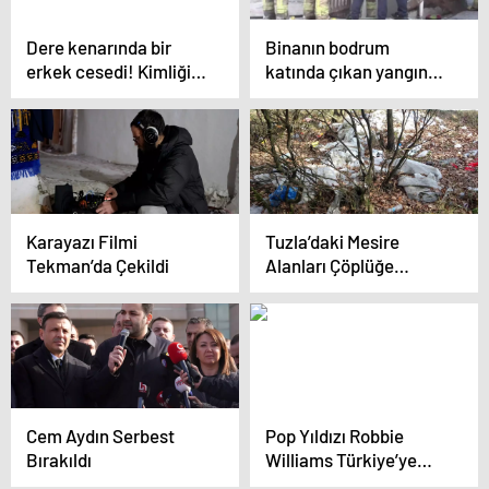
Dere kenarında bir
Binanın bodrum
erkek cesedi! Kimliği
katında çıkan yangın
ve ölüm nedeninin
can aldı
belirlenmesi için otopsi
yapılacak
Karayazı Filmi
Tuzla’daki Mesire
Tekman’da Çekildi
Alanları Çöplüğe
Döndü
Cem Aydın Serbest
Pop Yıldızı Robbie
Bırakıldı
Williams Türkiye’ye
geliyor