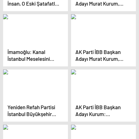
İnsan, O Eski Şatafatlı
Adayı Murat Kurum,
Günlerine Dönmek
Kastamonu’da sel
İstiyor
felaketinden zarar
gören ilçeleri inşa
ettiklerini söyledi
İmamoğlu: Kanal
AK Parti İBB Başkan
İstanbul Meselesini
Adayı Murat Kurum,
Milletin Zihninden
İstanbul’da
Söküp Atacağız
Vatandaşlarla Buluştu
Yeniden Refah Partisi
AK Parti İBB Başkan
İstanbul Büyükşehir
Adayı Kurum:
Belediye Başkan Adayı
“İstanbul’da 650 bin
Mehmet Altınöz ve ilçe
konutu 5 yıl içerisinde
belediye başkan
dönüştüreceğiz”