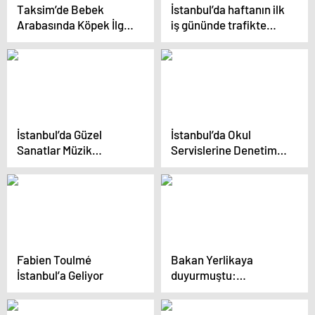
Taksim’de Bebek
İstanbul’da haftanın ilk
Arabasında Köpek İlgi
iş gününde trafikte
Odağı Oldu
yoğunluk yaşanıyor
İstanbul’da Güzel
İstanbul’da Okul
Sanatlar Müzik
Servislerine Denetim:
Ortaokulu Açıldı
Kurallara Uymayanlara
Cezai İşlem
Fabien Toulmé
Bakan Yerlikaya
İstanbul’a Geliyor
duyurmuştu:
Bahçelievler’deki
hastane saldırısı ile