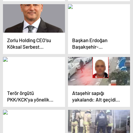
‘İftarı Beklerken’
“Teknoloji geliştirme
Programını Sunuyor
kabiliyeti, ülkelerin
kalkınma
yolculuğundaki
konumunu tayin
ediyor”
Zorlu Holding CEO’su
Başkan Erdoğan
Köksal Serbest
Başakşehir-
Bırakıldı
Nakkaştepe Otoyolu
şantiyesini ziyaret etti
Terör örgütü
Ataşehir sapığı
PKK/KCK’ya yönelik
yakalandı: Alt geçidi
operasyonda 19 zanlı
kullanan kadınlara
yakalandı
kabusu yaşattı!