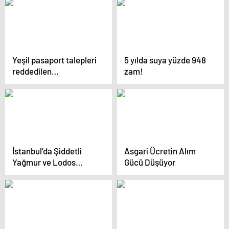
konuştu: (2)
Yeşil pasaport talepleri
5 yılda suya yüzde 948
reddedilen
zam!
muhtarlardan TBMM
İçişleri Komisyonu
Başkanı Soylu’ya
cevap geldi
İstanbul’da Şiddetli
Asgari Ücretin Alım
Yağmur ve Lodos
Gücü Düşüyor
Trafiği Felç Etti