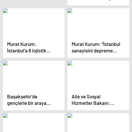
Devam Edeceğim
dönüşümü terörle
mücadele kadar
önemli”
Murat Kurum:
Murat Kurum: “İstanbul
İstanbul’a 6 lojistik
sanayisini depreme
merkezi daha ekleyip
karşı korumak
afet anında destek
zorundayız”
vereceğiz
Başakşehir’de
Aile ve Sosyal
gençlerle bir araya
Hizmetler Bakanı:
gelen Kurum:
İstanbul 5 yıl boşa
“Kararları gençlerle
geçirdi
oluşturacağımız
gençlik meclisimizle