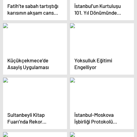
Fatih’te sabah tartıştığı
İstanbul’un Kurtuluşu
karısının akşam cansız
101. Yıl Dönümünde
bedenini bulan adam
Kutlandı
intihara kalkıştı
Küçükçekmece’de
Yoksulluk Eğitimi
Asayiş Uygulaması
Engelliyor
Sultanbeyli Kitap
İstanbul-Moskova
Fuarı’nda Rekor
İşbirliği Protokolü
Katılım
İmzalandı