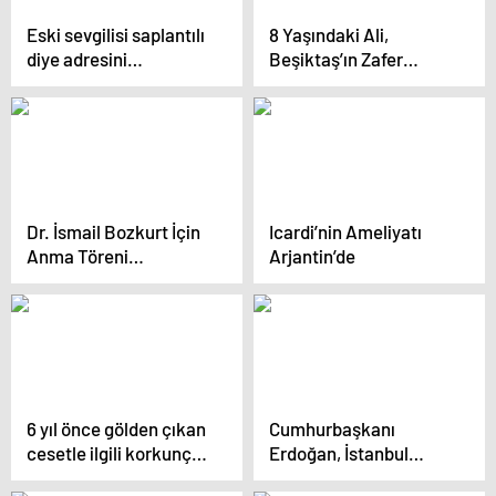
Eski sevgilisi saplantılı
8 Yaşındaki Ali,
diye adresini
Beşiktaş’ın Zafer
değiştirdi: Yetmedi!
Kutlamalarında
Yıldızlaştı
Dr. İsmail Bozkurt İçin
Icardi’nin Ameliyatı
Anma Töreni
Arjantin’de
Düzenlendi
6 yıl önce gölden çıkan
Cumhurbaşkanı
cesetle ilgili korkunç
Erdoğan, İstanbul
detay
Energy Forum’da