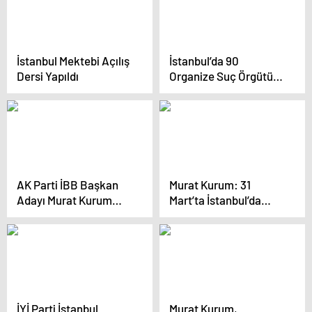
artırıyor
İstanbul Mektebi Açılış
İstanbul’da 90
Dersi Yapıldı
Organize Suç Örgütü
Çökertildi
AK Parti İBB Başkan
Murat Kurum: 31
Adayı Murat Kurum
Mart’ta İstanbul’da
Şile’de Vatandaşlarla
kadınlar hesap
Buluştu
soracak
İYİ Parti İstanbul
Murat Kurum,