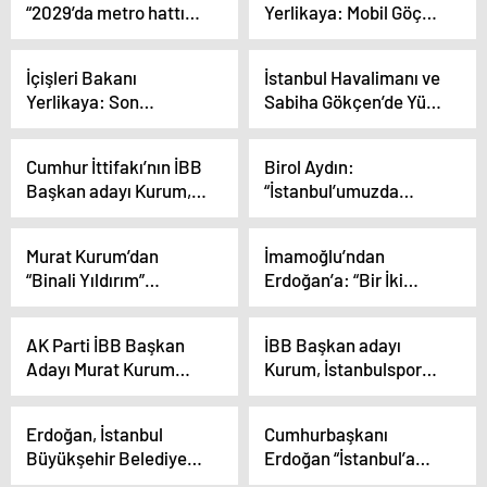
“2029’da metro hattı
Yerlikaya: Mobil Göç
artıracağız”
uzunluğunu 650
Noktası araçlarında
kilometreye
286 bin yabancı kontrol
İçişleri Bakanı
İstanbul Havalimanı ve
çıkaracağız”
edildi
Yerlikaya: Son
Sabiha Gökçen’de Yük
operasyonlarda 192 bin
Taşımacılığında Artış
934 yabancının
Cumhur İttifakı’nın İBB
Birol Aydın:
kontrolleri yapıldı
Başkan adayı Kurum,
“İstanbul’umuzda
canlı yayında konuştu
Binlerce, On Binlerce
Açıklaması
İşsiz İnsanımız Var.
Murat Kurum’dan
İmamoğlu’ndan
İşkur’a Müracaat
“Binali Yıldırım”
Erdoğan’a: “Bir İki
Etmiş.
sorusuna yanıt:
Hafta Sonra İlçe İlçe
Cumhurbaşkanımızın
Gezip Miting Yapmaya
AK Parti İBB Başkan
İBB Başkan adayı
yanına geçmesini
Başlayacak. Her Gün
Adayı Murat Kurum
Kurum, İstanbulspor
söyledim, gülerek bu
İlla Beni Diline
İstanbulspor Kulübü’nü
Kulübünü ziyaret etti
kriz yaşanır mı?
Dolayacak”
Ziyaret Etti
Açıklaması
Erdoğan, İstanbul
Cumhurbaşkanı
Büyükşehir Belediye
Erdoğan “İstanbul’a
Başkanı İmamoğlu’nu
nimet olarak bakanlar,