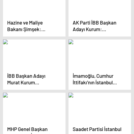
adayları tanıtıldı
Hazine ve Maliye
AK Parti İBB Başkan
Bakanı Şimşek:
Adayı Kurum:
Enflasyonu Tek
“İstanbul’da 650 bin
Haneye İndireceğiz
konutu 5 yıl içerisinde
dönüştüreceğiz”
İBB Başkan Adayı
İmamoğlu, Cumhur
Murat Kurum
İttifakı’nın İstanbul
Küçükçekmece’de
adayının Gazze çıkışına
Miting Düzenledi
tepki gösterdi
MHP Genel Başkan
Saadet Partisi İstanbul