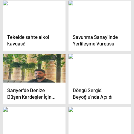
Tekelde sahte alkol
Savunma Sanayiinde
kavgası!
Yerlileşme Vurgusu
Sarıyer’de Denize
Döngü Sergisi
Düşen Kardeşler İçin
Beyoğlu’nda Açıldı
Çanakkale’de Arama
Çalışmaları Başlatıldı