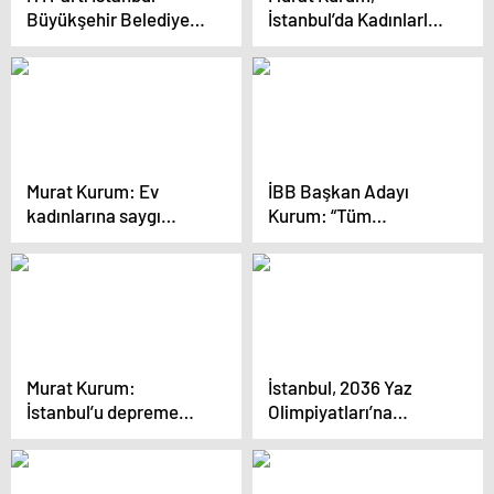
Büyükşehir Belediye
İstanbul’da Kadınlarla
Başkan Adayı Buğra
Buluştu
Kavuncu, CHP’ye
eleştirilerde bulundu
Murat Kurum: Ev
İBB Başkan Adayı
kadınlarına saygı
Kurum: “Tüm
göstermeyen CHP’li
emekçilerimizin
adaya gereken cevabı
tazminatı da teminatı
vereceğiz
da Murat Kurum’dur”
Murat Kurum:
İstanbul, 2036 Yaz
İstanbul’u depreme
Olimpiyatları’na
hazırlıklı hale
adaylık için
getireceğiz
hazırlanıyor