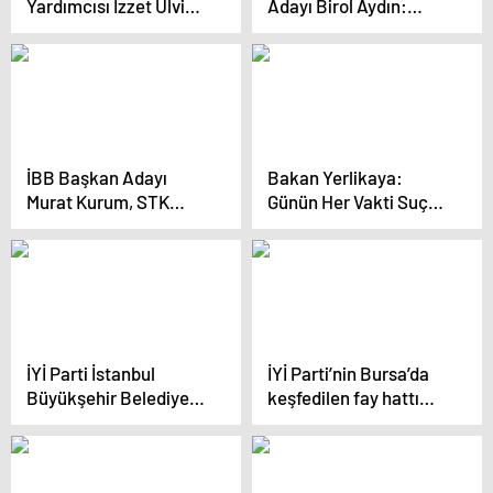
Yardımcısı İzzet Ulvi
Adayı Birol Aydın:
Yönter: İstanbul’da
“Bizim Bir İstanbul
irademizi göstereceğiz
Tasavvurumuz Var,
Kalite Denince Akla
İstanbul Gelecek”
İBB Başkan Adayı
Bakan Yerlikaya:
Murat Kurum, STK
Günün Her Vakti Suçu
Ziyaretinde Dünya
Önlemek İçin
Mazlumlarının Umutla
Çalışıyoruz
Beklediği Bir
Seçimden Bahsetti
İYİ Parti İstanbul
İYİ Parti’nin Bursa’da
Büyükşehir Belediye
keşfedilen fay hattı
Başkan Adayı Buğra
araştırma önergesi
Kavuncu: ‘Seçimin
reddedildi
kazananı olacak bir