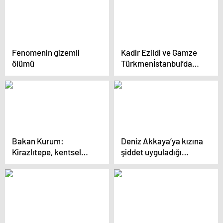
Fenomenin gizemli
Kadir Ezildi ve Gamze
ölümü
Türkmenİstanbul’da
nişanlandı! İşte Kadir
Ezildi ve Gamze
Türkmen’in nişanından
ilk kareler!
Bakan Kurum:
Deniz Akkaya’ya kızına
Kirazlıtepe, kentsel
şiddet uyguladığı
dönüşümün en güzel
iddiasıyla 4 ay 27 gün
örneklerinden biri oldu
hapis cezası