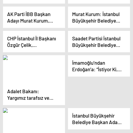
Başkanlığı için seçim
100 bin TL sermaye
çalışmalarına başladı
vereceğiz”
AK Parti İBB Başkan
Murat Kurum: İstanbul
Adayı Murat Kurum,
Büyükşehir Belediyesi
Yozgatlılar
İstanbul’u basamak
Buluşması’nda
olarak gördü
CHP İstanbul İl Başkanı
Saadet Partisi İstanbul
konuştu
Özgür Çelik,
Büyükşehir Belediye
Beylikdüzü ve
Başkan Adayı Birol
Eyüpsultan’da saha
Aydın, Üsküdar’da
İmamoğlu’ndan
çalışmalarına katıldı
lokma dağıtımına
Erdoğan’a: “İstiyor Ki,
katıldı
Her Şeyi Ona Teslim
Edelim. Neyse; Biz Onu
Yavaş Yavaş Emekli
Adalet Bakanı:
Etmeye Hazırlanıyoruz
Yargımız tarafsız ve
Merak Etmesin”
bağımsızdır, darbeciler
hesap verecek
İstanbul Büyükşehir
Belediye Başkan Adayı
Murat Kurum,