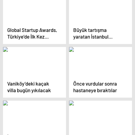
ilgili 2 ayrı suç örgütü
üyesi 24 kişi tutuklandı
Global Startup Awards,
Büyük tartışma
Türkiye’de İlk Kez
yaratan İstanbul
Düzenlenecek
Boğazı’ndaki kaçak
villanın yıkımına
başlandı
Vaniköy’deki kaçak
Önce vurdular sonra
villa bugün yıkılacak
hastaneye bıraktılar