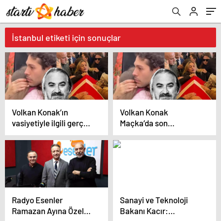
İstanbul etiketi için sonuçlar
Volkan Konak’ın
Volkan Konak
vasiyetiyle ilgili gerçeği
Maçka’da son
köy muhtarı açıkladı!
yolculuğuna böyle
Meğer 3 ay önce köye
uğurlandı!
gidip…
Vasiyetindeki ceviz
ağacının altına
defnedildi…
Radyo Esenler
Sanayi ve Teknoloji
Ramazan Ayına Özel
Bakanı Kacır: