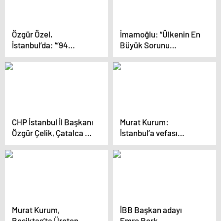
aday var, diğerleri
kaybedecek’
Özgür Özel,
İmamoğlu: “Ülkenin En
İstanbul’da: “’94
Büyük Sorunu
Ruhuyla’ Diyorlar.
Ekonomik Kriz. 14
Sene Önce 200 Lira,
130 Dolar Yapıyordu,
Şimdi 6,5 Dolar.
Nereden Nereye”
CHP İstanbul İl Başkanı
Murat Kurum:
Özgür Çelik, Çatalca ve
İstanbul’a vefası
Üsküdar’da saha
olmayanlarla
çalışmalarına katıldı
yönetilemez
Murat Kurum,
İBB Başkan adayı
Beşiktaş’ta Üreten
Emre Berk