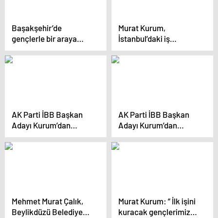
alacağız”
Başakşehir’de
Murat Kurum,
gençlerle bir araya
İstanbul’daki iş
gelen Kurum:
insanları ve esnafın
“Kararları gençlerle
endişelerini
oluşturacağımız
gidereceğini söyledi
gençlik meclisimizle
alacağız”
AK Parti İBB Başkan
AK Parti İBB Başkan
Adayı Kurum’dan
Adayı Kurum’dan
fırıncılara müjde:
fırıncılara müjde:
“Fırıncılarımıza Toprak
“Fırıncılarımıza
Mahsulleri Ofisi’mizden
TMO’dan ucuz ve
ucuz ve kaliteli un
kaliteli un tedariki
tedariki sağlayacağız”
sağlayacağız”
Mehmet Murat Çalık,
Murat Kurum: ” İlk işini
Beylikdüzü Belediye
kuracak gençlerimize