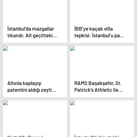
süper hücre alarmı:
Yağışlar ne kadar
sürecek
İstanbul’da mazgallar
İBB’ye kaçak villa
tıkandı: Alt geçitteki
tepkisi: İstanbul’u para
araçlar suya gömüldü!
babalarına peşkeş
çekiyorlar
Altınla kaplayıp
RAMS Başakşehir, St.
patentini aldığı zeytin
Patrick’s Athletic ile
yok satıyor
deplasmanda 0-0
berabere kaldı