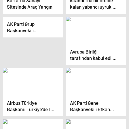
Kartal’da Sanayi
İstanbul’da bir otelde
Sitesinde Araç Yangını
kalan yabancı uyruklu
şahıs, komşuların gözü
önünde kendini tatmin
AK Parti Grup
etti
Başkanvekili
Muhammet Emin
Akbaşoğlu, emeklilerin
maaşlarıyla ilgili
Avrupa Birliği
iyileştirme
tarafından kabul edilen
yapacaklarını açıkladı
‘Sport4All’ projesiyle
ilgili bilgilendirme
toplantısı yapıldı
Airbus Türkiye
AK Parti Genel
Başkanı: Türkiye’de 17
Başkanvekili Efkan
farklı tedarikçimiz
Ala: Yeniden Refah
bulunuyor
Partisi CHP’nin
kazanma ihtimalini