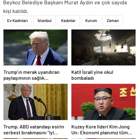
Beykoz Belediye Başkanı Murat Aydın ve çok sayıda
kişi katıldı.
Ev Kadınları
İstanbul
Kadınlar
Kurum
Zaman
Trump’ın merak uyandıran
Katil İsrail yine okul
paylaşımının sağlık
bombaladı
sistemiyle ilgili kararname
olduğu anlaşıldı
Trump, ABD vatandaşı esirin
Kuzey Kore lideri Kim Jong
serbest bırakmasını “iyi
Un: Ekonomi planımız tüm
niyetle atılmış bir adım”
sektörlerde başarısız oldu