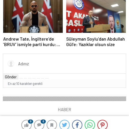
olarak değerlendirdi
Andrew Tate, İngiltere’de
Süleyman Soylu’dan Abdullah
‘BRUV’ ismiyle parti kurdu:
Gül’e: Yazıklar olsun size
‘Okullarda LGBT
propagandasını
yasaklayacağız’
Gönder
En az 10 karakter gerekli
HABER
0
0