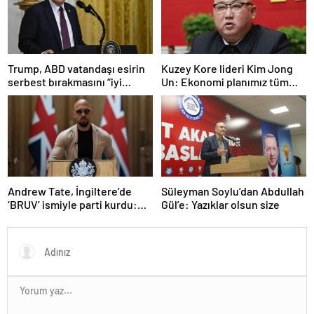
Trump, ABD vatandaşı esirin
Kuzey Kore lideri Kim Jong
serbest bırakmasını “iyi
Un: Ekonomi planımız tüm
niyetle atılmış bir adım”
sektörlerde başarısız oldu
olarak değerlendirdi
Andrew Tate, İngiltere’de
Süleyman Soylu’dan Abdullah
‘BRUV’ ismiyle parti kurdu:
Gül’e: Yazıklar olsun size
‘Okullarda LGBT
propagandasını
yasaklayacağız’