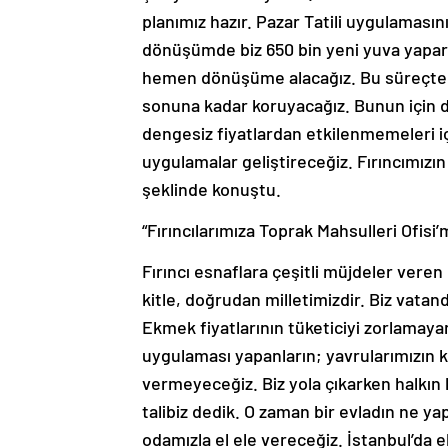
planımız hazır. Pazar Tatili uygulaması
dönüşümde biz 650 bin yeni yuva yaparke
hemen dönüşüme alacağız. Bu süreçte de
sonuna kadar koruyacağız. Bunun için 
dengesiz fiyatlardan etkilenmemeleri içi
uygulamalar geliştireceğiz. Fırıncımızı
şeklinde konuştu.
“Fırıncılarımıza Toprak Mahsulleri Ofisi’
Fırıncı esnaflara çeşitli müjdeler vere
kitle, doğrudan milletimizdir. Biz vatand
Ekmek fiyatlarının tüketiciyi zorlamayan
uygulaması yapanların; yavrularımızın 
vermeyeceğiz. Biz yola çıkarken halkın b
talibiz dedik. O zaman bir evladın ne ya
odamızla el ele vereceğiz. İstanbul’da