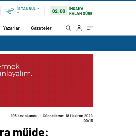
İMSAK'A
İSTANBUL
02:00
KALAN SÜRE
°
Yazarlar
Gazeteler
195 kez okundu
|
Güncelleme: 18 Haziran 2024
00:15
ara müjde: