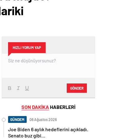
ariki
HIZLI YORUM YAP
GÖNDER
SON DAKİKA
HABERLERİ
GÜNDEM
06 Ağustos 2026
Joe Biden 6 aylık hedeflerini açıkladı.
Senato buz gibi…