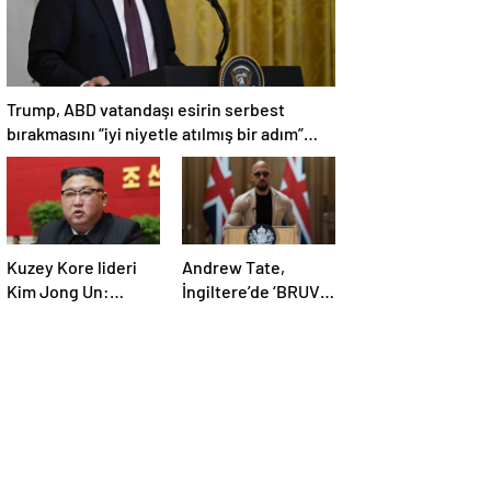
Trump, ABD vatandaşı esirin serbest
bırakmasını “iyi niyetle atılmış bir adım”
olarak değerlendirdi
Kuzey Kore lideri
Andrew Tate,
Kim Jong Un:
İngiltere’de ‘BRUV’
Ekonomi planımız
ismiyle parti kurdu:
tüm sektörlerde
‘Okullarda LGBT
başarısız oldu
propagandasını
yasaklayacağız’