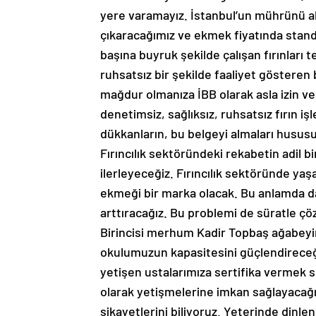
yere varamayız. İstanbul’un mührünü a
çıkaracağımız ve ekmek fiyatında stand
başına buyruk şekilde çalışan fırınları t
ruhsatsız bir şekilde faaliyet gösteren 
mağdur olmanıza İBB olarak asla izin ve
denetimsiz, sağlıksız, ruhsatsız fırın 
dükkanların, bu belgeyi almaları hususu
Fırıncılık sektöründeki rekabetin adil b
ilerleyeceğiz. Fırıncılık sektöründe yaş
ekmeği bir marka olacak. Bu anlamda da
arttıracağız. Bu problemi de süratle ç
Birincisi merhum Kadir Topbaş ağabeyim
okulumuzun kapasitesini güçlendireceğiz
yetişen ustalarımıza sertifika vermek su
olarak yetişmelerine imkan sağlayacağız
şikayetlerini biliyoruz. Yeterinde dinle