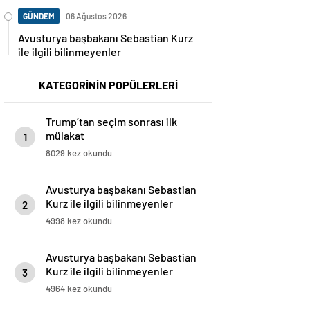
GÜNDEM
06 Ağustos 2026
Avusturya başbakanı Sebastian Kurz
ile ilgili bilinmeyenler
KATEGORİNİN POPÜLERLERİ
Trump’tan seçim sonrası ilk
mülakat
1
8029 kez okundu
Avusturya başbakanı Sebastian
Kurz ile ilgili bilinmeyenler
2
4998 kez okundu
Avusturya başbakanı Sebastian
Kurz ile ilgili bilinmeyenler
3
4964 kez okundu