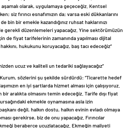
nı aşamalı olarak, uygulamaya geçeceğiz. Kentsel
n; siz fırıncı esnafımızın da; varsa eski dükkanlarını
 bin bir emekle kazandığınız ruhsat haklarınızı
de gerekli düzenlemeleri yapacağız. Yine sektörümüzün
n de fiyat tarifelerinin zamanında yapılması dijital
n hakkını, hukukunu koruyacağız, baş tacı edeceğiz”
mizden ucuz ve kaliteli un tedariki sağlayacağız”
n Kurum, sözlerini şu şekilde sürdürdü: “Ticarette hedef
aşımızın en iyi şartlarda hizmet alması için çalışıyoruz.
 bir aralıkta olmasını temin edeceğiz. Tarife dışı fiyat
kursağındaki ekmekle oynamasına asla izin
aşkanı değil, halkın dostu, halkın evinin evladı olmaya
pması gerekirse, biz de onu yapacağız. Fırıncılar
 ekmeği beraberce ucuzlatacağız. Ekmeğin maliyeti