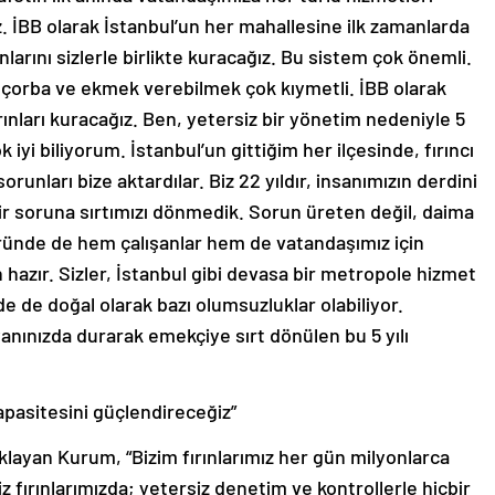
z. İBB olarak İstanbul’un her mahallesine ilk zamanlarda
arını sizlerle birlikte kuracağız. Bu sistem çok önemli.
 çorba ve ekmek verebilmek çok kıymetli. İBB olarak
rınları kuracağız. Ben, yetersiz bir yönetim nedeniyle 5
ok iyi biliyorum. İstanbul’un gittiğim her ilçesinde, fırıncı
unları bize aktardılar. Biz 22 yıldır, insanımızın derdini
ir soruna sırtımızı dönmedik. Sorun üreten değil, daima
öründe de hem çalışanlar hem de vatandaşımız için
azır. Sizler, İstanbul gibi devasa bir metropole hizmet
e de doğal olarak bazı olumsuzluklar olabiliyor.
anınızda durarak emekçiye sırt dönülen bu 5 yılı
apasitesini güçlendireceğiz”
ıklayan Kurum, “Bizim fırınlarımız her gün milyonlarca
iz fırınlarımızda; yetersiz denetim ve kontrollerle hiçbir