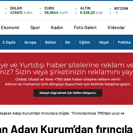
DOLAR
EURO
ALTIN
BITCOIN
47,5972
55,0544
6.526,20
%
0.06%
0.07%
0,46
Ekonomi
Spor
Kadın
Foto Galeri
Videolar
3.Sayfa
Avrupa
Bülten
Din
Eğitim
Hayat
Politika
Başkan Adayı Kurum’dan fırıncılara müjde: “Fırıncılarımıza TMO’dan ucuz ve
n Adayı Kurum’dan fırıncıl