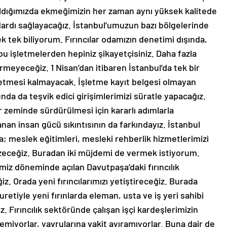
ldığımızda ekmeğimizin her zaman aynı yüksek kalitede
ardı sağlayacağız. İstanbul’umuzun bazı bölgelerinde
ek tek biliyorum. Fırıncılar odamızın denetimi dışında,
bu işletmelerden hepiniz şikayetçisiniz. Daha fazla
rmeyeceğiz. 1 Nisan’dan itibaren İstanbul’da tek bir
işletmesi kalmayacak. İşletme kayıt belgesi olmayan
nda da teşvik edici girişimlerimizi süratle yapacağız.
ir zeminde sürdürülmesi için kararlı adımlarla
anan insan gücü sıkıntısının da farkındayız. İstanbul
; meslek eğitimleri, mesleki rehberlik hizmetlerimizi
özeceğiz. Buradan iki müjdemi de vermek istiyorum.
iz döneminde açılan Davutpaşa’daki fırıncılık
. Orada yeni fırıncılarımızı yetiştireceğiz. Burada
retiyle yeni fırınlarda eleman, usta ve iş yeri sahibi
. Fırıncılık sektöründe çalışan işçi kardeşlerimizin
nemiyorlar, yavrularına vakit ayıramıyorlar. Buna dair de