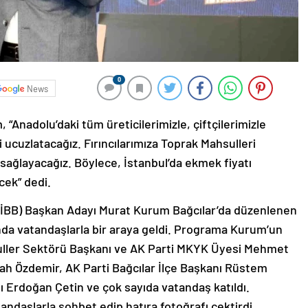
0
News
“Anadolu’daki tüm üreticilerimizle, çiftçilerimizle
yi ucuzlatacağız. Fırıncılarımıza Toprak Mahsulleri
i sağlayacağız. Böylece, İstanbul’da ekmek fiyatı
cek” dedi.
 (İBB) Başkan Adayı Murat Kurum Bağcılar’da düzenlenen
ı’nda vatandaşlarla bir araya geldi. Programa Kurum’un
uller Sektörü Başkanı ve AK Parti MKYK Üyesi Mehmet
ah Özdemir, AK Parti Bağcılar İlçe Başkanı Rüstem
nı Erdoğan Çetin ve çok sayıda vatandaş katıldı.
ndaşlarla sohbet edip hatıra fotoğrafı çektirdi.