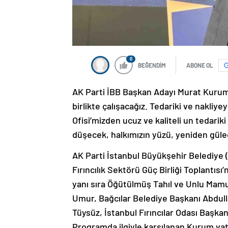
0
BEĞENDİM
ABONE OL
AK Parti İBB Başkan Adayı Murat Kurum, 
birlikte çalışacağız. Tedariki ve nakliye
Ofisi’mizden ucuz ve kaliteli un tedarik
düşecek, halkımızın yüzü, yeniden güle
AK Parti İstanbul Büyükşehir Belediye
Fırıncılık Sektörü Güç Birliği Toplantıs
yanı sıra Öğütülmüş Tahıl ve Unlu Mam
Umur, Bağcılar Belediye Başkanı Abdull
Tüysüz, İstanbul Fırıncılar Odası Başka
Programda ilgiyle karşılanan Kurum vata