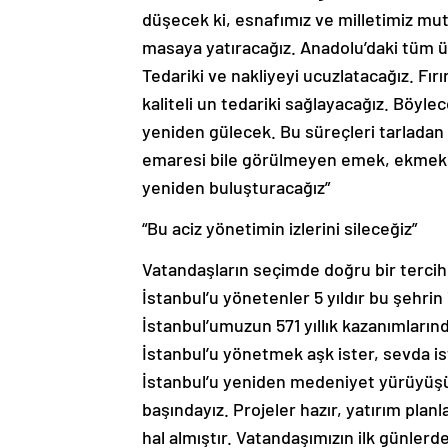
düşecek ki, esnafımız ve milletimiz mu
masaya yatıracağız. Anadolu’daki tüm üret
Tedariki ve nakliyeyi ucuzlatacağız. Fır
kaliteli un tedariki sağlayacağız. Böyle
yeniden gülecek. Bu süreçleri tarladan İ
emaresi bile görülmeyen emek, ekmek v
yeniden buluşturacağız”
“Bu aciz yönetimin izlerini sileceğiz”
Vatandaşların seçimde doğru bir tercih
İstanbul’u yönetenler 5 yıldır bu şehrin
İstanbul’umuzun 571 yıllık kazanımları
İstanbul’u yönetmek aşk ister, sevda iste
İstanbul’u yeniden medeniyet yürüyüşü
başındayız. Projeler hazır, yatırım plan
hal almıştır. Vatandaşımızın ilk günlerde