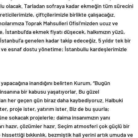
tlu olacak. Tarladan sofraya kadar ekmeğin tüm sürecini
icilerimizle, çiftçilerimizle birlikte çalışacağız.
ıncılarımıza Toprak Mahsulleri Ofisi’mizden ucuz ve
ce, İstanbul’da ekmek fiyatı düşecek, halkımızın yüzü,
stanbul’a genelen kadar takip edeceğiz. 5 yıldır tek bir
e esnaf dostu yönetime; İstanbullu kardeşlerimizle
 yapacağına inandığını belirten Kurum, “Bugün
 insanına bir kabusu yaşatıyorlar. Bu güzel
ndan her geçen gün biraz daha kaybediyoruz. Halbuki
r, proje ister, yatırım ister. Biz de bu şuurla;
ne sokacak projelerle; daima insanımızın yanı
ları hazır, çözümler hazır. Seçim atmosferi çok güçlü bir
 hissettiği bıkkınlık, bezmiştik hali yerini artık umuda ve