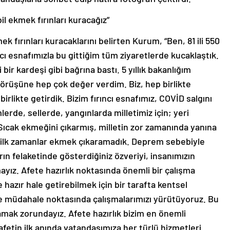
il ekmek fırınları kuracağız”
 fırınları kuracaklarını belirten Kurum, “Ben, 81 ili 550
ncı esnafımızla bu gittiğim tüm ziyaretlerde kucaklaştık.
 bir kardeşi gibi bağrına bastı. 5 yıllık bakanlığım
görüşüne hep çok değer verdim. Biz, hep birlikte
birlikte getirdik. Bizim fırıncı esnafımız, COVİD salgını
de, sellerde, yangınlarda milletimiz için; yeri
Sıcak ekmeğini çıkarmış, milletin zor zamanında yanına
e ilk zamanlar ekmek çıkaramadık. Deprem sebebiyle
rın felaketinde gösterdiğiniz özveriyi, insanımızın
yız. Afete hazırlık noktasında önemli bir çalışma
hazır hale getirebilmek için bir tarafta kentsel
ve müdahale noktasında çalışmalarımızı yürütüyoruz. Bu
amak zorundayız. Afete hazırlık bizim en önemli
fetin ilk anında vatandaşımıza her türlü hizmetleri