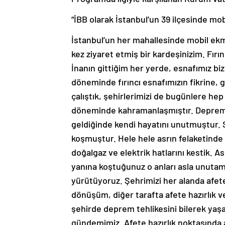
“İBB olarak İstanbul’un 39 ilçesinde mob
İstanbul’un her mahallesinde mobil ekmek
kez ziyaret etmiş bir kardeşinizim. Fırı
İnanın gittiğim her yerde, esnafımız bizi
döneminde fırıncı esnafımızın fikrine, 
çalıştık, şehirlerimizi de bugünlere hep 
döneminde kahramanlaşmıştır. Depremler
geldiğinde kendi hayatını unutmuştur. 
koşmuştur. Hele hele asrın felaketind
doğalgaz ve elektrik hatlarını kestik. As
yanına koştuğunuz o anları asla unutama
yürütüyoruz. Şehrimizi her alanda afete 
dönüşüm, diğer tarafta afete hazırlık 
şehirde deprem tehlikesini bilerek yaş
gündemimiz. Afete hazırlık noktasında a