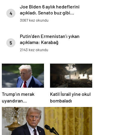
Joe Biden 6 aylık hedeflerini
açıkladı. Senato buz gibi…
4
3067 kez okundu
Putin’den Ermenistan’ı yıkan
açıklama: Karabağ
5
Azerbaycan’ın ayrılmaz bir
2143 kez okundu
parçasıdır!
Trump’ın merak
Katil İsrail yine okul
uyandıran
bombaladı
paylaşımının sağlık
sistemiyle ilgili
kararname olduğu
anlaşıldı