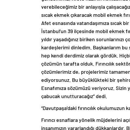
verebileceğimiz bir anlayışla çalışacağı
sıcak ekmek çıkaracak mobil ekmek fırınl
Afet esnasında vatandaşımıza sıcak bir
İstanbul’un 39 ilçesinde mobil ekmek fı
yıldır yaşadığınız biriken sorunlarınızı ç
kardeşlerimi dinledim. Başkanlarım bu sor
hep kendi derdimiz olarak gördük. Hiçb
çözümün tarafta olduk. Fırıncılık sekt
çözümlerimiz de, projelerimiz tamamen h
ediyorsunuz. Bu büyüklükteki bir şehird
Esnafımıza sözümüzü veriyoruz. Sizin y
çabucak unutturacağız” dedi.
“Davutpaşa’daki fırıncılık okulumuzun k
Fırıncı esnaflara yönelik müjdelerini aç
insanımızın yararlandığı dükkanlardır. B