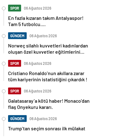
SPOR
06 Ağustos 2026
En fazla kızaran takım Antalyaspor!
Tam 5 futbolcu….
GÜNDEM
06 Ağustos 2026
Norweç silahlı kuvvetleri kadınlardan
oluşan özel kuvvetler eğitimlerini
başlattı.
SPOR
06 Ağustos 2026
Cristiano Ronaldo’nun akıllara zarar
tüm kariyerinin istatistiğini çıkardık !
SPOR
06 Ağustos 2026
Galatasaray’a kötü haber! Monaco’dan
flaş Onyekuru kararı.
GÜNDEM
06 Ağustos 2026
Trump’tan seçim sonrası ilk mülakat