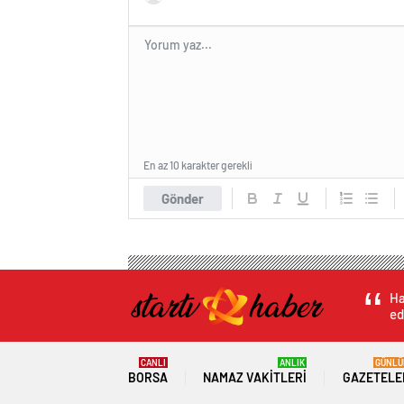
En az 10 karakter gerekli
Gönder
Ha
ed
CANLI
ANLIK
GÜNLÜ
BORSA
NAMAZ VAKITLERI
GAZETELE