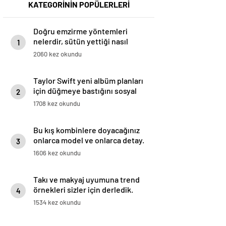
KATEGORİNİN POPÜLERLERİ
Doğru emzirme yöntemleri
nelerdir, sütün yettiği nasıl
1
anlaşılır?
2060 kez okundu
Taylor Swift yeni albüm planları
için düğmeye bastığını sosyal
2
medyadan duyurdu!
1708 kez okundu
Bu kış kombinlere doyacağınız
onlarca model ve onlarca detay.
3
1606 kez okundu
Takı ve makyaj uyumuna trend
örnekleri sizler için derledik.
4
1534 kez okundu