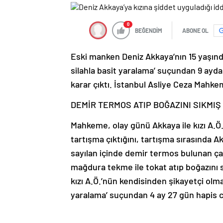
0
BEĞENDİM
ABONE OL
Eski manken Deniz Akkaya’nın 15 yaşındak
silahla basit yaralama’ suçundan 9 aydan
karar çıktı. İstanbul Asliye Ceza Mahk
DEMİR TERMOS ATIP BOĞAZINI SIKMIŞ
Mahkeme, olay günü Akkaya ile kızı A.Ö.’
tartışma çıktığını, tartışma sırasında Ak
sayılan içinde demir termos bulunan çant
mağdura tekme ile tokat atıp boğazını s
kızı A.Ö.’nün kendisinden şikayetçi olmad
yaralama’ suçundan 4 ay 27 gün hapis c