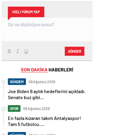
HIZLI YORUM YAP
GÖNDER
SON DAKİKA
HABERLERİ
GÜNDEM
09 Ağustos 2026
Joe Biden 6 aylık hedeflerini açıkladı.
Senato buz gibi…
SPOR
09 Ağustos 2026
En fazla kızaran takım Antalyaspor!
Tam 5 futbolcu….