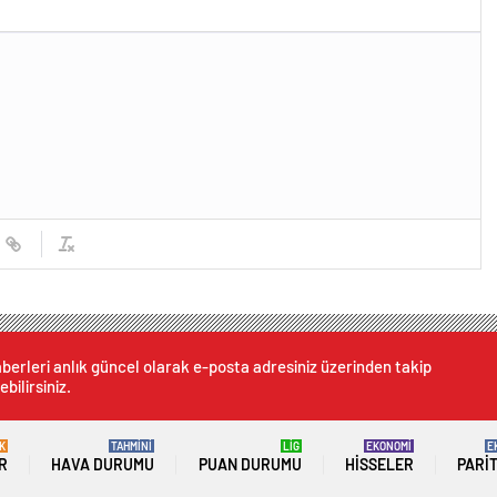
berleri anlık güncel olarak e-posta adresiniz üzerinden takip
ebilirsiniz.
K
TAHMİNİ
LİG
EKONOMİ
E
R
HAVA DURUMU
PUAN DURUMU
HISSELER
PARI