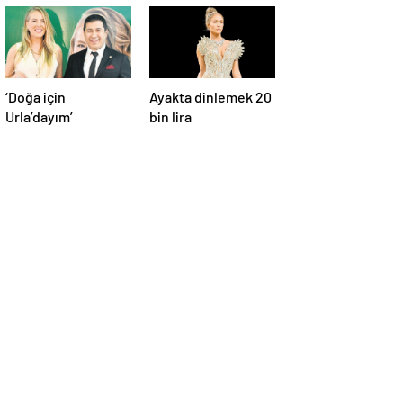
‘Doğa için
Ayakta dinlemek 20
Urla’dayım’
bin lira