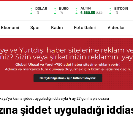
ALTIN
DOLAR
EURO
BITCOIN
6.660,55
%
%
%
2,59
Ekonomi
Spor
Kadın
Foto Galeri
Videolar
aya’ya kızına şiddet uyguladığı iddiasıyla 4 ay 27 gün hapis cezası
zına şiddet uyguladığı iddia