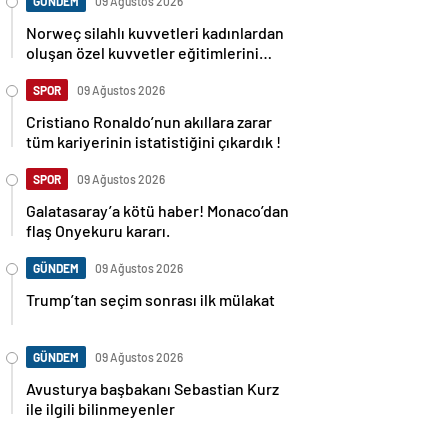
GÜNDEM
09 Ağustos 2026
Norweç silahlı kuvvetleri kadınlardan
oluşan özel kuvvetler eğitimlerini
başlattı.
SPOR
09 Ağustos 2026
Cristiano Ronaldo’nun akıllara zarar
tüm kariyerinin istatistiğini çıkardık !
SPOR
09 Ağustos 2026
Galatasaray’a kötü haber! Monaco’dan
flaş Onyekuru kararı.
GÜNDEM
09 Ağustos 2026
Trump’tan seçim sonrası ilk mülakat
GÜNDEM
09 Ağustos 2026
Avusturya başbakanı Sebastian Kurz
ile ilgili bilinmeyenler