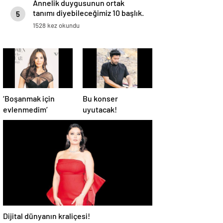
Annelik duygusunun ortak
tanımı diyebileceğimiz 10 başlık.
5
1528 kez okundu
‘Boşanmak için
Bu konser
evlenmedim’
uyutacak!
Dijital dünyanın kraliçesi!