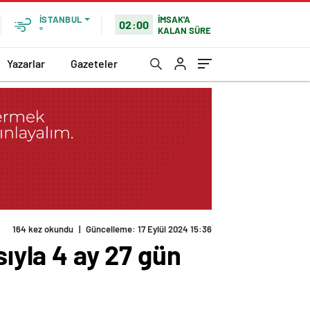
İMSAK'A
İSTANBUL
02:00
KALAN SÜRE
°
Yazarlar
Gazeteler
164 kez okundu
|
Güncelleme: 17 Eylül 2024 15:36
sıyla 4 ay 27 gün