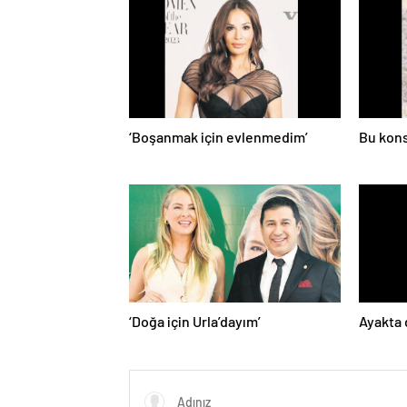
‘Boşanmak için evlenmedim’
Bu kons
‘Doğa için Urla’dayım’
Ayakta 