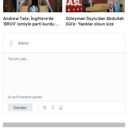
Andrew Tate, İngiltere’de
Süleyman Soylu’dan Abdullah
‘BRUV’ ismiyle parti kurdu:
Gül’e: Yazıklar olsun size
‘Okullarda LGBT
propagandasını
yasaklayacağız’
En az 10 karakter gerekli
Gönder