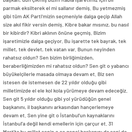
parmak eksilterek el mi sallanır demiş. Bu yetmezmiş
gibi tüm AK Parti’mizin seçmeniyle dalga geçip Allah
size akıl fikir versin demiş. Kibre bakar mısınız, bu nasıl
bir kibirdir? Kibri aklının önüne geçmiş. Bizim
işaretimizle dalga geçiyor. Bu işarette tek bayrak, tek
millet, tek devlet, tek vatan var. Bunun neyinden
rahatsız oldun? Sen bizim birliğimizden,
beraberliğimizden mi rahatsız oldun? Sen git o yabancı
büyükelçilerle masada olmaya devam et. Biz sen
istesen de istemesen de 22 yıldır olduğu gibi
milletimizde el ele kol kola yürümeye devam edeceğiz.
Sen git 5 yıldır olduğu gibi yol yürüdüğün genel
başkanını, il başkanını arkasından hançerlemeye
devam et. Sen yine git o İstanbul’un kaynaklarını
İstanbul’a değil kendi emellerin için çarçur et. 31
Mart’ta bu millet senin o eş genel başkanını da seni de