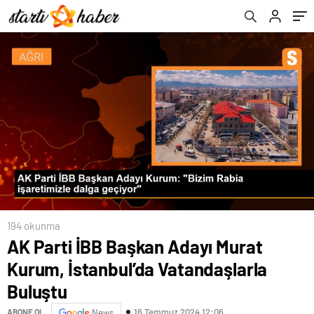
kampanyası yapmak gelmiyor
194 okunma
AK Parti İBB Başkan Adayı Murat
Kurum, İstanbul’da Vatandaşlarla
Buluştu
16 Temmuz 2024 12:06
ABONE OL
News