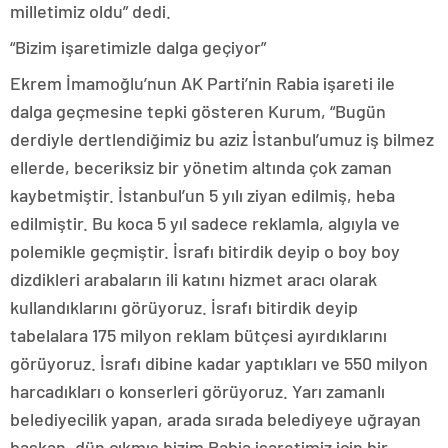
milletimiz oldu” dedi.
“Bizim işaretimizle dalga geçiyor”
Ekrem İmamoğlu’nun AK Parti’nin Rabia işareti ile
dalga geçmesine tepki gösteren Kurum, “Bugün
derdiyle dertlendiğimiz bu aziz İstanbul’umuz iş bilmez
ellerde, beceriksiz bir yönetim altında çok zaman
kaybetmiştir. İstanbul’un 5 yılı ziyan edilmiş, heba
edilmiştir. Bu koca 5 yıl sadece reklamla, algıyla ve
polemikle geçmiştir. İsrafı bitirdik deyip o boy boy
dizdikleri arabaların ili katını hizmet aracı olarak
kullandıklarını görüyoruz. İsrafı bitirdik deyip
tabelalara 175 milyon reklam bütçesi ayırdıklarını
görüyoruz. İsrafı dibine kadar yaptıkları ve 550 milyon
harcadıkları o konserleri görüyoruz. Yarı zamanlı
belediyecilik yapan, arada sırada belediyeye uğrayan
başkan, dün çıkmış bizim Rabia işaretimiz için bir