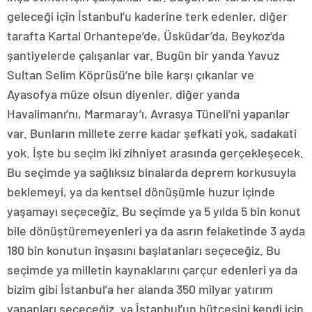
geleceği için İstanbul’u kaderine terk edenler, diğer
tarafta Kartal Orhantepe’de, Üsküdar’da, Beykoz’da
şantiyelerde çalışanlar var. Bugün bir yanda Yavuz
Sultan Selim Köprüsü’ne bile karşı çıkanlar ve
Ayasofya müze olsun diyenler, diğer yanda
Havalimanı’nı, Marmaray’ı, Avrasya Tüneli’ni yapanlar
var. Bunların millete zerre kadar şefkati yok, sadakati
yok. İşte bu seçim iki zihniyet arasında gerçekleşecek.
Bu seçimde ya sağlıksız binalarda deprem korkusuyla
beklemeyi, ya da kentsel dönüşümle huzur içinde
yaşamayı seçeceğiz. Bu seçimde ya 5 yılda 5 bin konut
bile dönüştüremeyenleri ya da asrın felaketinde 3 ayda
180 bin konutun inşasını başlatanları seçeceğiz. Bu
seçimde ya milletin kaynaklarını çarçur edenleri ya da
bizim gibi İstanbul’a her alanda 350 milyar yatırım
yapanları seçeceğiz. ya İstanbul’un bütçesini kendi için