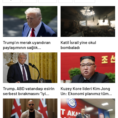
Trump’ın merak uyandıran
Katil İsrail yine okul
paylaşımının sağlık
bombaladı
sistemiyle ilgili kararname
olduğu anlaşıldı
Trump, ABD vatandaşı esirin
Kuzey Kore lideri Kim Jong
serbest bırakmasını “iyi
Un: Ekonomi planımız tüm
niyetle atılmış bir adım”
sektörlerde başarısız oldu
olarak değerlendirdi