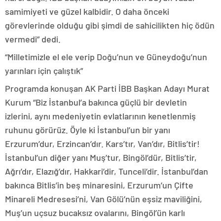
samimiyeti ve güzel kalbidir. O daha önceki
görevlerinde olduğu gibi şimdi de sahicilikten hiç ödün
vermedi” dedi.
“Milletimizle el ele verip Doğu’nun ve Güneydoğu’nun
yarınları için çalıştık”
Programda konuşan AK Parti İBB Başkan Adayı Murat
Kurum “Biz İstanbul’a bakınca güçlü bir devletin
izlerini, aynı medeniyetin evlatlarının kenetlenmiş
ruhunu görürüz. Öyle ki İstanbul’un bir yanı
Erzurum’dur, Erzincan’dır. Kars’tır, Van’dır, Bitlis’tir!
İstanbul’un diğer yanı Muş’tur, Bingöl’dür, Bitlis’tir,
Ağrı’dır, Elazığ’dır, Hakkari’dir, Tunceli’dir. İstanbul’dan
bakınca Bitlis’in beş minaresini, Erzurum’un Çifte
Minareli Medresesi’ni, Van Gölü’nün eşsiz maviliğini,
Muş’un uçsuz bucaksız ovalarını, Bingöl’ün karlı