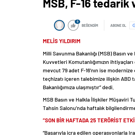
MSB, F-16 tedarik 
0
BEĞENDİM
ABONE OL
MELİS YILDIRIM
Milli Savunma Bakanlığı (MSB) Basın ve H
Kuvvetleri Komutanlığımızın ihtiyaçları 
mevcut 79 adet F-16’nın ise modernize
teçhizatı içeren talebimize ilişkin ABD 
Bakanlığımıza ulaşmıştır” dedi.
MSB Basın ve Halkla İlişkiler Müşaviri 
Tahsin Salonu’nda haftalık bilgilendirme
“SON BİR HAFTADA 25 TERÖRİST ETKİ
“Başarıyla icra edilen operasyonlarla Ir