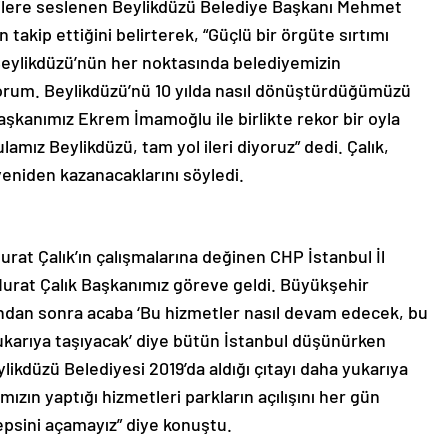
ilere seslenen Beylikdüzü Belediye Başkanı Mehmet
 takip ettiğini belirterek, “Güçlü bir örgüte sırtımı
Beylikdüzü’nün her noktasında belediyemizin
yorum. Beylikdüzü’nü 10 yılda nasıl dönüştürdüğümüzü
şkanımız Ekrem İmamoğlu ile birlikte rekor bir oyla
mız Beylikdüzü, tam yol ileri diyoruz” dedi. Çalık,
yeniden kazanacaklarını söyledi.
at Çalık’ın çalışmalarına değinen CHP İstanbul İl
urat Çalık Başkanımız göreve geldi. Büyükşehir
dan sonra acaba ‘Bu hizmetler nasıl devam edecek, bu
yukarıya taşıyacak’ diye bütün İstanbul düşünürken
likdüzü Belediyesi 2019’da aldığı çıtayı daha yukarıya
ızın yaptığı hizmetleri parkların açılışını her gün
psini açamayız” diye konuştu.