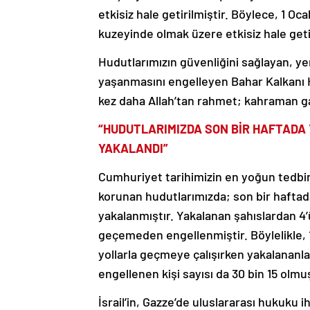
etkisiz hale getirilmiştir. Böylece, 1 Oc
kuzeyinde olmak üzere etkisiz hale geti
Hudutlarımızın güvenliğini sağlayan, ye
yaşanmasını engelleyen Bahar Kalkanı H
kez daha Allah’tan rahmet; kahraman gaz
“HUDUTLARIMIZDA SON BİR HAFTADA 
YAKALANDI”
Cumhuriyet tarihimizin en yoğun tedbirl
korunan hudutlarımızda; son bir haftada
yakalanmıştır. Yakalanan şahıslardan 4
geçemeden engellenmiştir. Böylelikle, 
yollarla geçmeye çalışırken yakalananl
engellenen kişi sayısı da 30 bin 15 olmu
İsrail’in, Gazze’de uluslararası hukuku 