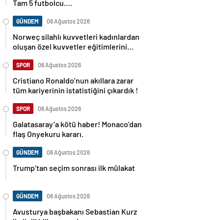
Tam 5 futbolcu….
GÜNDEM
06 Ağustos 2026
Norweç silahlı kuvvetleri kadınlardan
oluşan özel kuvvetler eğitimlerini
başlattı.
SPOR
06 Ağustos 2026
Cristiano Ronaldo’nun akıllara zarar
tüm kariyerinin istatistiğini çıkardık !
SPOR
06 Ağustos 2026
Galatasaray’a kötü haber! Monaco’dan
flaş Onyekuru kararı.
GÜNDEM
06 Ağustos 2026
Trump’tan seçim sonrası ilk mülakat
GÜNDEM
06 Ağustos 2026
Avusturya başbakanı Sebastian Kurz