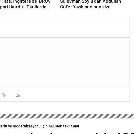
Tate, İngiltere’de ‘BRUV’
Süleyman Soylu’dan Abdullah
 parti kurdu: ‘Okullarda
Gül’e: Yazıklar olsun size
ropagandasını
yacağız’
arik ve modernizasyonu için ABD’den teklif aldı