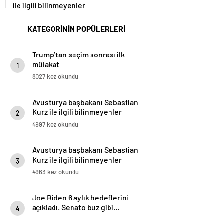
ile ilgili bilinmeyenler
KATEGORİNİN POPÜLERLERİ
Trump’tan seçim sonrası ilk
mülakat
1
8027 kez okundu
Avusturya başbakanı Sebastian
Kurz ile ilgili bilinmeyenler
2
4997 kez okundu
Avusturya başbakanı Sebastian
Kurz ile ilgili bilinmeyenler
3
4963 kez okundu
Joe Biden 6 aylık hedeflerini
açıkladı. Senato buz gibi…
4