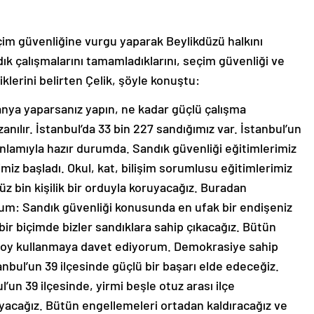
çim güvenliğine vurgu yaparak Beylikdüzü halkını
k çalışmalarını tamamladıklarını, seçim güvenliği ve
klerini belirten Çelik, şöyle konuştu:
panya yaparsanız yapın, ne kadar güçlü çalışma
nılır. İstanbul’da 33 bin 227 sandığımız var. İstanbul’un
anlamıyla hazır durumda. Sandık güvenliği eğitimlerimiz
miz başladı. Okul, kat, bilişim sorumlusu eğitimlerimiz
yüz bin kişilik bir orduyla koruyacağız. Buradan
rum: Sandık güvenliği konusunda en ufak bir endişeniz
bir biçimde bizler sandıklara sahip çıkacağız. Bütün
n oy kullanmaya davet ediyorum. Demokrasiye sahip
nbul’un 39 ilçesinde güçlü bir başarı elde edeceğiz.
’un 39 ilçesinde, yirmi beşle otuz arası ilçe
acağız. Bütün engellemeleri ortadan kaldıracağız ve