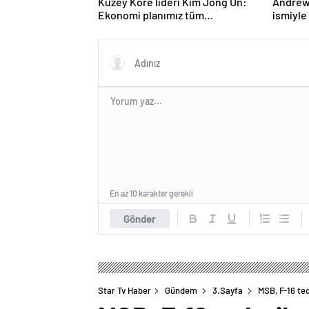
Kuzey Kore lideri Kim Jong Un:
Andrew 
Ekonomi planımız tüm
ismiyle
sektörlerde başarısız oldu
LGBT p
yasakla
En az 10 karakter gerekli
Gönder
Star Tv Haber
Gündem
3.Sayfa
MSB, F-16 ted