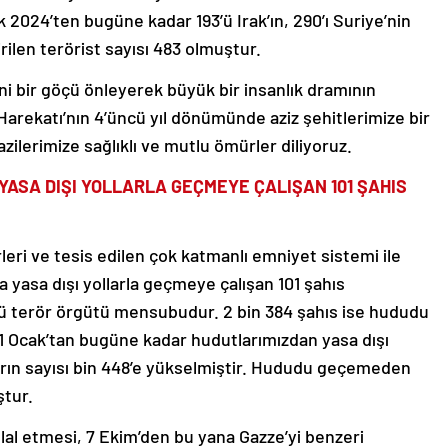
ak 2024’ten bugüne kadar 193’ü Irak’ın, 290’ı Suriye’nin
rilen terörist sayısı 483 olmuştur.
ni bir göçü önleyerek büyük bir insanlık dramının
arekatı’nın 4’üncü yıl dönümünde aziz şehitlerimize bir
ilerimize sağlıklı ve mutlu ömürler diliyoruz.
YASA DIŞI YOLLARLA GEÇMEYE ÇALIŞAN 101 ŞAHIS
eri ve tesis edilen çok katmanlı emniyet sistemi ile
 yasa dışı yollarla geçmeye çalışan 101 şahıs
’ü terör örgütü mensubudur. 2 bin 384 şahıs ise hududu
1 Ocak’tan bugüne kadar hudutlarımızdan yasa dışı
arın sayısı bin 448’e yükselmiştir. Hududu geçemeden
ştur.
ihlal etmesi, 7 Ekim’den bu yana Gazze’yi benzeri