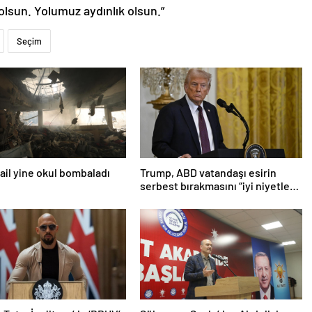
olsun. Yolumuz aydınlık olsun.”
Seçim
srail yine okul bombaladı
Trump, ABD vatandaşı esirin
serbest bırakmasını “iyi niyetle
atılmış bir adım” olarak
değerlendirdi