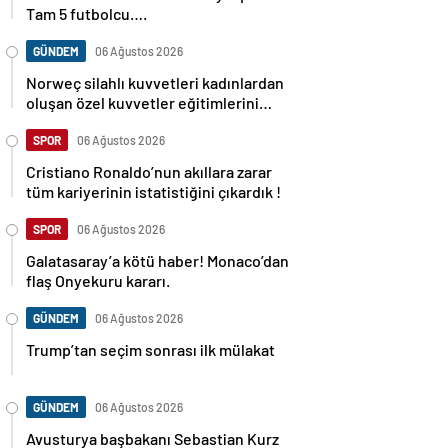
Tam 5 futbolcu….
GÜNDEM
06 Ağustos 2026
Norweç silahlı kuvvetleri kadınlardan
oluşan özel kuvvetler eğitimlerini
başlattı.
SPOR
06 Ağustos 2026
Cristiano Ronaldo’nun akıllara zarar
tüm kariyerinin istatistiğini çıkardık !
SPOR
06 Ağustos 2026
Galatasaray’a kötü haber! Monaco’dan
flaş Onyekuru kararı.
GÜNDEM
06 Ağustos 2026
Trump’tan seçim sonrası ilk mülakat
GÜNDEM
06 Ağustos 2026
Avusturya başbakanı Sebastian Kurz