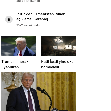
3067 kez okundu
Putin’den Ermenistan’ı yıkan
açıklama: Karabağ
5
Azerbaycan’ın ayrılmaz bir
2142 kez okundu
parçasıdır!
Trump’ın merak
Katil İsrail yine okul
uyandıran
bombaladı
paylaşımının sağlık
sistemiyle ilgili
kararname olduğu
anlaşıldı