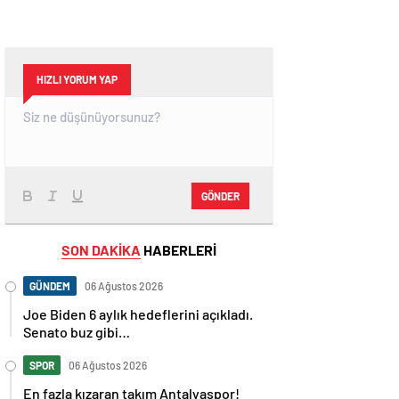
HIZLI YORUM YAP
GÖNDER
SON DAKİKA
HABERLERİ
GÜNDEM
06 Ağustos 2026
Joe Biden 6 aylık hedeflerini açıkladı.
Senato buz gibi…
SPOR
06 Ağustos 2026
En fazla kızaran takım Antalyaspor!