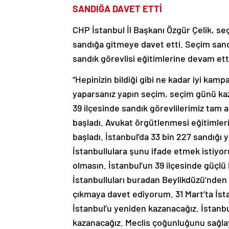
SANDIĞA DAVET ETTİ
CHP İstanbul İl Başkanı Özgür Çelik, se
sandığa gitmeye davet etti. Seçim sandı
sandık görevlisi eğitimlerine devam etti
“Hepinizin bildiği gibi ne kadar iyi kam
yaparsanız yapın seçim, seçim günü kaza
39 ilçesinde sandık görevlilerimiz tam 
başladı. Avukat örgütlenmesi eğitimleri
başladı. İstanbul’da 33 bin 227 sandığı 
İstanbullulara şunu ifade etmek istiyo
olmasın. İstanbul’un 39 ilçesinde güçlü 
İstanbulluları buradan Beylikdüzü’nde
çıkmaya davet ediyorum. 31 Mart’ta İsta
İstanbul’u yeniden kazanacağız. İstanbul
kazanacağız. Meclis çoğunluğunu sağlay