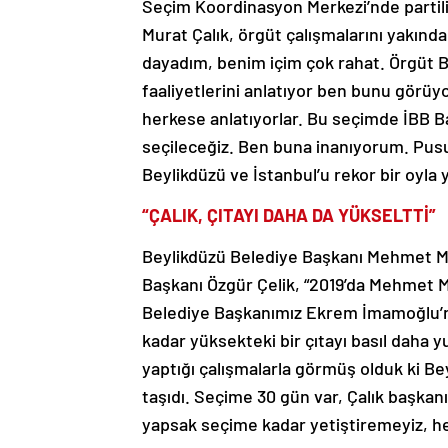
Seçim Koordinasyon Merkezi’nde partil
Murat Çalık, örgüt çalışmalarını yakından
dayadım, benim içim çok rahat. Örgüt 
faaliyetlerini anlatıyor ben bunu görü
herkese anlatıyorlar. Bu seçimde İBB Ba
seçileceğiz. Ben buna inanıyorum. Pusula
Beylikdüzü ve İstanbul’u rekor bir oyla 
“ÇALIK, ÇITAYI DAHA DA YÜKSELTTİ”
Beylikdüzü Belediye Başkanı Mehmet Mur
Başkanı Özgür Çelik, “2019’da Mehmet M
Belediye Başkanımız Ekrem İmamoğlu’n
kadar yüksekteki bir çıtayı basıl daha 
yaptığı çalışmalarla görmüş olduk ki Bey
taşıdı. Seçime 30 gün var, Çalık başkanım
yapsak seçime kadar yetiştiremeyiz, he