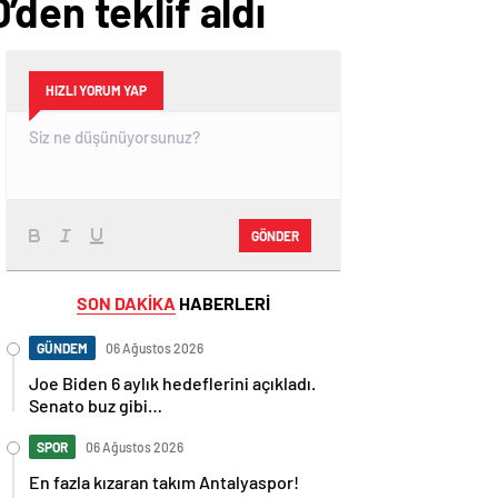
den teklif aldı
HIZLI YORUM YAP
GÖNDER
SON DAKİKA
HABERLERİ
GÜNDEM
06 Ağustos 2026
Joe Biden 6 aylık hedeflerini açıkladı.
Senato buz gibi…
SPOR
06 Ağustos 2026
En fazla kızaran takım Antalyaspor!