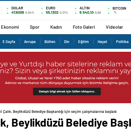
DOLAR
EURO
ALTIN
BITCOIN
47,6008
55,1302
6.540,10
%
0.04%
0.21%
0,68
Ekonomi
Spor
Kadın
Foto Galeri
Videolar
3.Sayfa
Avrupa
Bülten
Din
Eğitim
Hayat
Politika
Çalık, Beylikdüzü Belediye Başkanlığı için seçim çalışmalarına başladı
, Beylikdüzü Belediye Başk