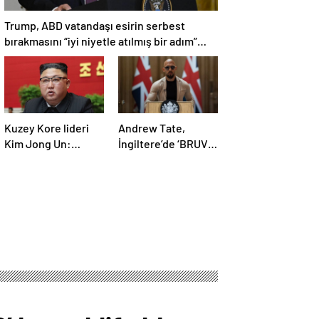
Trump, ABD vatandaşı esirin serbest
bırakmasını “iyi niyetle atılmış bir adım”
olarak değerlendirdi
Kuzey Kore lideri
Andrew Tate,
Kim Jong Un:
İngiltere’de ‘BRUV’
Ekonomi planımız
ismiyle parti kurdu:
tüm sektörlerde
‘Okullarda LGBT
başarısız oldu
propagandasını
yasaklayacağız’