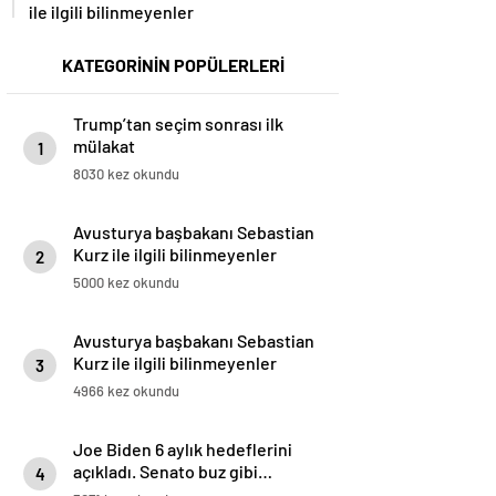
ile ilgili bilinmeyenler
KATEGORİNİN POPÜLERLERİ
Trump’tan seçim sonrası ilk
mülakat
1
8030 kez okundu
Avusturya başbakanı Sebastian
Kurz ile ilgili bilinmeyenler
2
5000 kez okundu
Avusturya başbakanı Sebastian
Kurz ile ilgili bilinmeyenler
3
4966 kez okundu
Joe Biden 6 aylık hedeflerini
açıkladı. Senato buz gibi…
4