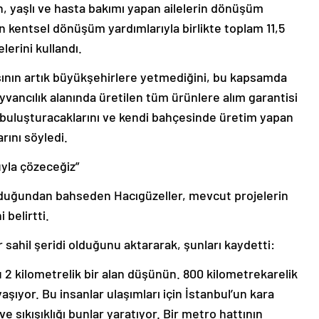
an, yaşlı ve hasta bakımı yapan ailelerin dönüşüm
n kentsel dönüşüm yardımlarıyla birlikte toplam 11,5
elerini kullandı.
yışının artık büyükşehirlere yetmediğini, bu kapsamda
vancılık alanında üretilen tüm ürünlere alım garantisi
a buluşturacaklarını ve kendi bahçesinde üretim yapan
rını söyledi.
uyla çözeceğiz”
 olduğundan bahseden Hacıgüzeller, mevcut projelerin
belirtti.
r sahil şeridi olduğunu aktararak, şunları kaydetti:
u 2 kilometrelik bir alan düşünün. 800 kilometrekarelik
şıyor. Bu insanlar ulaşımları için İstanbul’un kara
ve sıkışıklığı bunlar yaratıyor. Bir metro hattının