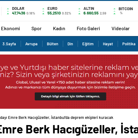
DOLAR
EURO
ALTIN
BITCOIN
47,7436
55,2510
6.660,55
%
0.18%
0.32%
2,59
Ekonomi
Spor
Kadın
Foto Galeri
Videolar
3.Sayfa
Avrupa
Bülten
Din
Eğitim
Hayat
Politika
dayı Emre Berk Hacıgüzeller, İstanbul’da deprem ekipleri kuracak
Emre Berk Hacıgüzeller, İs