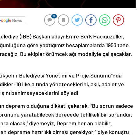
0
News
elediye (İBB) Başkan adayı Emre Berk Hacıgüzeller,
oğunluğuna göre yaptığımız hesaplamalarda 1953 tane
uracağız. Bu ekipler örümcek ağı modeliyle çalışacaklar,
yükşehir Belediyesi Yönetimi ve Proje Sunumu”nda
ikleri 10 ilke altında yöneteceklerini, akıl, adalet ve
yışını benimseyeceklerini söyledi.
un deprem olduğuna dikkati çekerek, “Bu sorun sadece
sorununu yaratabilecek derecede tehlikeli bir sorundur.
ra olacak.’ diyemeyiz. Deprem her an olabilir.
aren depreme hazırlıklı olması gerekiyor.” diye konuştu.