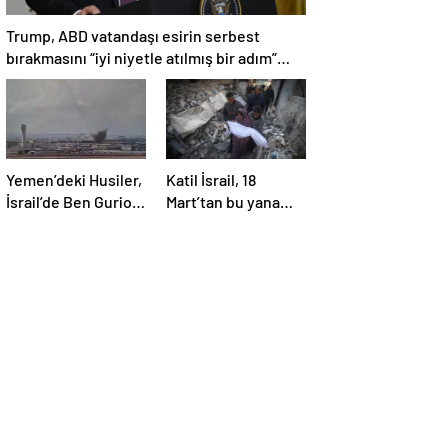
Trump, ABD vatandaşı esirin serbest
bırakmasını “iyi niyetle atılmış bir adım”
olarak değerlendirdi
Yemen’deki Husiler,
Katil İsrail, 18
İsrail’de Ben Gurion
Mart’tan bu yana
Havalimanı’nı vurdu
595 çocuğu
hayattan kopardı