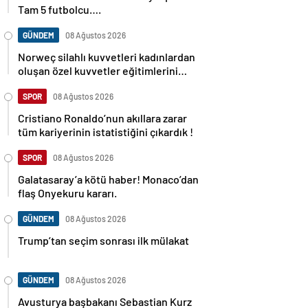
Tam 5 futbolcu….
GÜNDEM
08 Ağustos 2026
Norweç silahlı kuvvetleri kadınlardan
oluşan özel kuvvetler eğitimlerini
başlattı.
SPOR
08 Ağustos 2026
Cristiano Ronaldo’nun akıllara zarar
tüm kariyerinin istatistiğini çıkardık !
SPOR
08 Ağustos 2026
Galatasaray’a kötü haber! Monaco’dan
flaş Onyekuru kararı.
GÜNDEM
08 Ağustos 2026
Trump’tan seçim sonrası ilk mülakat
GÜNDEM
08 Ağustos 2026
Avusturya başbakanı Sebastian Kurz