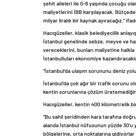
şehit aileleri ile 0-6 yaşında çocuğu ol
maliyetlerini İBB karşılayacak. Bütçede
milyar liralık bir kaynak ayıracağız.” ifad
Hacıgüzeller, klasik belediyecilik anla
İstanbul genelinde sebze, meyve ve hay
vereceklerini, bunları maliyetine halkl
İstanbulluları ekonomiye kazandıracakla
“İstanbul’da ulaşım sorununu deniz yol
İstanbul’da çok ağır bir trafik sorunu
kentin sorunlarına çözüm üretemediğini 
Hacıgüzeller, kentin 400 kilometrelik bi
“Bu sahil şeridinden kara tarafına doğr
alanda İstanbul nüfusunun yüzde 30’u ya
bölgelerine, orta noktalarına gidiyorlar 