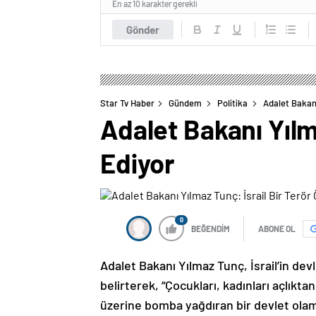
En az 10 karakter gerekli
Gönder
Star Tv Haber
Gündem
Politika
Adalet Bakanı
Adalet Bakanı Yılm
Ediyor
0
BEĞENDİM
ABONE OL
Adalet Bakanı Yılmaz Tunç, İsrail’in devl
belirterek, “Çocukları, kadınları açlıkta
üzerine bomba yağdıran bir devlet olama