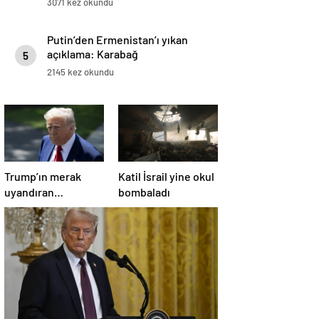
3071 kez okundu
Putin’den Ermenistan’ı yıkan
açıklama: Karabağ
5
Azerbaycan’ın ayrılmaz bir
2145 kez okundu
parçasıdır!
Trump’ın merak
Katil İsrail yine okul
uyandıran
bombaladı
paylaşımının sağlık
sistemiyle ilgili
kararname olduğu
anlaşıldı