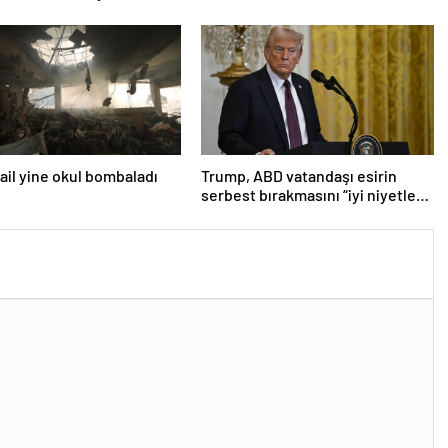
Türk üniversitesi ilk 100’e girdi
srail yine okul bombaladı
Trump, ABD vatandaşı esirin
serbest bırakmasını “iyi niyetle
atılmış bir adım” olarak
değerlendirdi