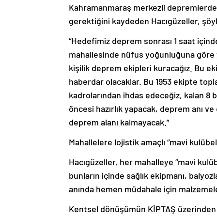
Kahramanmaraş merkezli depremlerde y
gerektiğini kaydeden Hacıgüzeller, şöy
“Hedefimiz deprem sonrası 1 saat içind
mahallesinde nüfus yoğunluğuna göre y
kişilik deprem ekipleri kuracağız. Bu ek
haberdar olacaklar. Bu 1953 ekipte topla
kadrolarından ihdas edeceğiz, kalan 8 b
öncesi hazırlık yapacak, deprem anı ve
deprem alanı kalmayacak.”
Mahallelere lojistik amaçlı “mavi kulübe
Hacıgüzeller, her mahalleye “mavi kulübel
bunların içinde sağlık ekipmanı, balyozl
anında hemen müdahale için malzemeleri
Kentsel dönüşümün KİPTAŞ üzerinden d