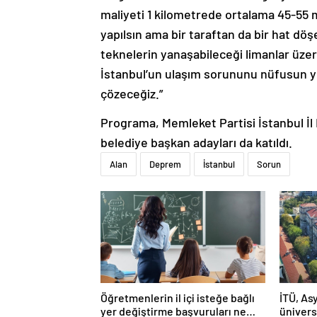
maliyeti 1 kilometrede ortalama 45-55 m
yapılsın ama bir taraftan da bir hat dö
teknelerin yanaşabileceği limanlar üzeri
İstanbul’un ulaşım sorununu nüfusun yü
çözeceğiz.”
Programa, Memleket Partisi İstanbul İl 
belediye başkan adayları da katıldı.
Alan
Deprem
İstanbul
Sorun
Öğretmenlerin il içi isteğe bağlı
İTÜ, Asy
yer değiştirme başvuruları ne
ünivers