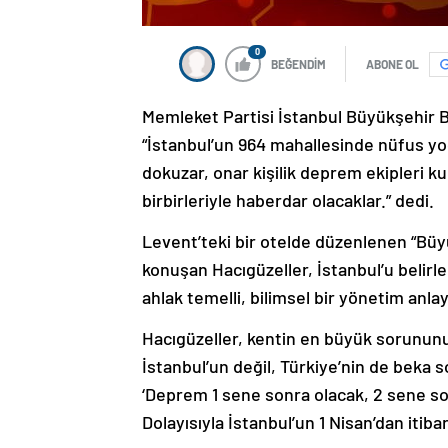
0
BEĞENDİM
ABONE OL
Memleket Partisi İstanbul Büyükşehir B
“İstanbul’un 964 mahallesinde nüfus y
dokuzar, onar kişilik deprem ekipleri k
birbirleriyle haberdar olacaklar.” dedi.
Levent’teki bir otelde düzenlenen “Bü
konuşan Hacıgüzeller, İstanbul’u belirled
ahlak temelli, bilimsel bir yönetim anla
Hacıgüzeller, kentin en büyük sorunun
İstanbul’un değil, Türkiye’nin de beka 
‘Deprem 1 sene sonra olacak, 2 sene son
Dolayısıyla İstanbul’un 1 Nisan’dan itib