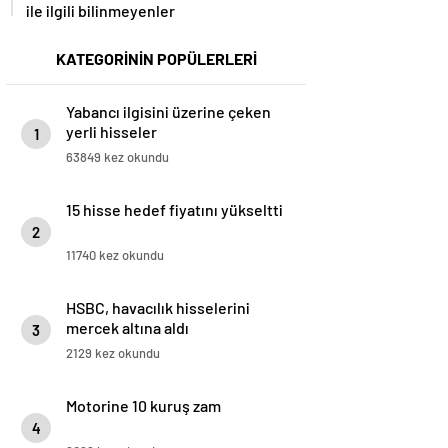
ile ilgili bilinmeyenler
KATEGORİNİN POPÜLERLERİ
Yabancı ilgisini üzerine çeken
yerli hisseler
1
63849 kez okundu
15 hisse hedef fiyatını yükseltti
2
11740 kez okundu
HSBC, havacılık hisselerini
mercek altına aldı
3
2129 kez okundu
Motorine 10 kuruş zam
4