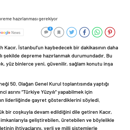
0
News
h Kacır, İstanbul’un kaybedecek bir dakikasının daha
hızlı şekilde depreme hazırlanmak durumundadır. Bu
mek, yüz binlerce yeni, güvenilir, sağlam konutu inşa
eği 50. Olağan Genel Kurul toplantısında yaptığı
i asrını “Türkiye Yüzyılı” yapabilmek için
liderliğinde gayret gösterdiklerini söyledi.
k bir coşkuyla devam edildiğini dile getiren Kacır,
 imkanlarıyla geliştirebilen, üretebilen ve böylelikle
inin ihtiyaçlarını, yerli ve milli sistemlerle