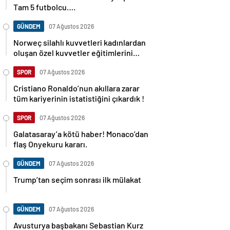
Tam 5 futbolcu….
GÜNDEM
07 Ağustos 2026
Norweç silahlı kuvvetleri kadınlardan
oluşan özel kuvvetler eğitimlerini
başlattı.
SPOR
07 Ağustos 2026
Cristiano Ronaldo’nun akıllara zarar
tüm kariyerinin istatistiğini çıkardık !
SPOR
07 Ağustos 2026
Galatasaray’a kötü haber! Monaco’dan
flaş Onyekuru kararı.
GÜNDEM
07 Ağustos 2026
Trump’tan seçim sonrası ilk mülakat
GÜNDEM
07 Ağustos 2026
Avusturya başbakanı Sebastian Kurz