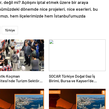
 değil mi? Açılışını iptal etmek üzere bir araya
önümüzdeki dönemde nice projeleri, nice eserleri, bu
ımızı, hem ilçelerimizde hem İstanbul’umuzda
Türkiye
ıtkı Koçman
SOCAR Türkiye Doğal Gaz İş
itesi’nde Turizm Sektörü
Birimi, Bursa ve Kayseri’de
nciler Buluştu
Şebeke Uzunluğunu Artıracak