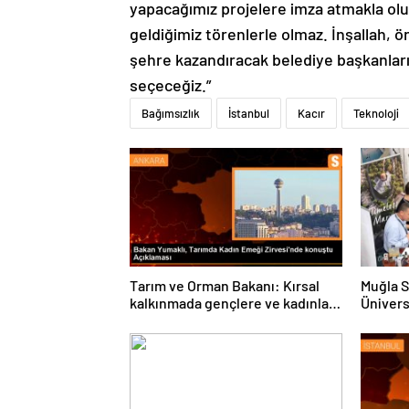
yapacağımız projelere imza atmakla olur,
geldiğimiz törenlerle olmaz. İnşallah, 
şehre kazandıracak belediye başkanlar
seçeceğiz.”
Bağımsızlık
İstanbul
Kacır
Teknoloji
Tarım ve Orman Bakanı: Kırsal
Muğla S
kalkınmada gençlere ve kadınlara
Ünivers
pozitif ayrımcılık yapıyoruz
ve Öğre