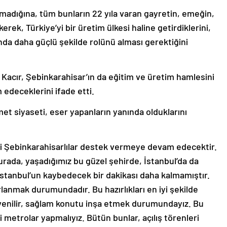
lmadığına, tüm bunların 22 yıla varan gayretin, emeğin,
rek, Türkiye’yi bir üretim ülkesi haline getirdiklerini,
nda daha güçlü şekilde rolünü alması gerektiğini
n Kacır, Şebinkarahisar’ın da eğitim ve üretim hamlesini
edeceklerini ifade etti.
zmet siyaseti, eser yapanların yanında olduklarını
ki Şebinkarahisarlılar destek vermeye devam edecektir.
urada, yaşadığımız bu güzel şehirde, İstanbul’da da
 İstanbul’un kaybedecek bir dakikası daha kalmamıştır.
rlanmak durumundadır. Bu hazırlıkları en iyi şekilde
venilir, sağlam konutu inşa etmek durumundayız. Bu
 metrolar yapmalıyız. Bütün bunlar, açılış törenleri