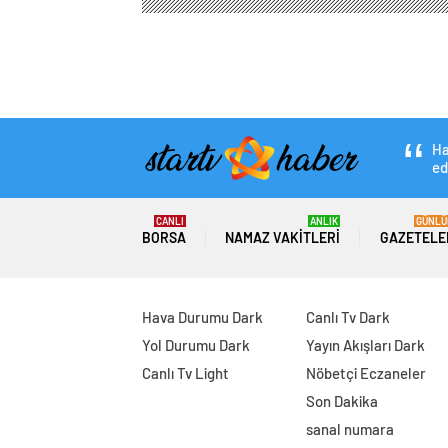
Ha
ed
CANLI
ANLIK
GÜNLÜ
BORSA
NAMAZ VAKITLERI
GAZETELE
Hava Durumu Dark
Canlı Tv Dark
Yol Durumu Dark
Yayın Akışları Dark
Canlı Tv Light
Nöbetçi Eczaneler
Son Dakika
sanal numara