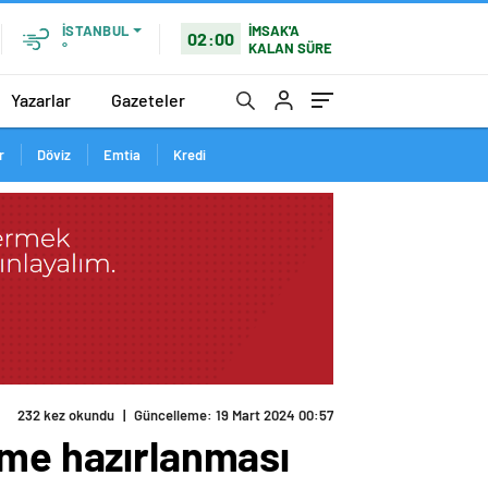
İMSAK'A
İSTANBUL
02:00
KALAN SÜRE
°
Yazarlar
Gazeteler
r
Döviz
Emtia
Kredi
232 kez okundu
|
Güncelleme: 19 Mart 2024 00:57
eme hazırlanması