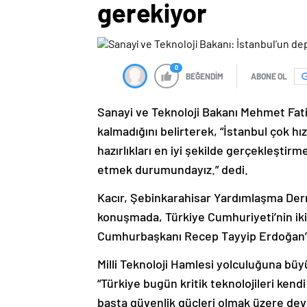
gerekiyor
0
BEĞENDİM
ABONE OL
Sanayi ve Teknoloji Bakanı Mehmet Fati
kalmadığını belirterek, “İstanbul çok 
hazırlıkları en iyi şekilde gerçekleştir
etmek durumundayız.” dedi.
Kacır, Şebinkarahisar Yardımlaşma Dern
konuşmada, Türkiye Cumhuriyeti’nin ikinc
Cumhurbaşkanı Recep Tayyip Erdoğan’ın 
Milli Teknoloji Hamlesi yolculuğuna büyü
“Türkiye bugün kritik teknolojileri kendi
başta güvenlik güçleri olmak üzere devlet