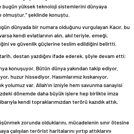
ye bugün yüksek teknoloji sistemlerini dünyaya
ke olmuştur.” şeklinde konuştu.
bugün dünyada bir numara olduğunu vurgulayan Kacır, bu
varsa kendi evlatlarının alın, akıl teriyle, emeği,
diğini ve güvenlik güçlerine teslim edildiğini belirtti.
tarih, destan yazdığını ifade ederek, şöyle devam etti:
dünya konuşuyor. Bütün dünya yakından takip ediyor.
yor, huzur hissediyor. Hasımlarımız kıskanıyor,
k yolumuz var. Allah’ın izniyle hem savunma sanayisi
zdeki dönemde daha büyük işlere hep birlikte imza
ibarıyla kendi topraklarımızdan terörü kazıdık attık,
düşünmek zorunda olduklarını, mücadelenin sınır ötesine
ya çalışılan terörist haritalarını yırtıp attıklarını