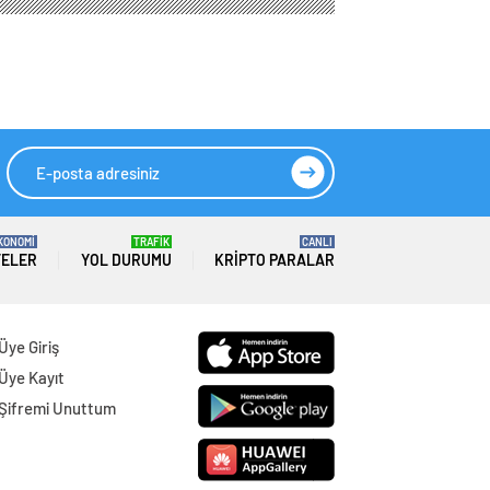
KONOMİ
TRAFİK
CANLI
TELER
YOL DURUMU
KRIPTO PARALAR
Üye Giriş
Üye Kayıt
Şifremi Unuttum