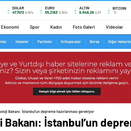
DOLAR
EURO
ALTIN
BITCOIN
47,7013
55,2163
6.646,28
%
0.15%
0.35%
2,37
Ekonomi
Spor
Kadın
Foto Galeri
Videolar
ınlar
Hisseler
Pariteler
Kritoparalar
Borsa
Diğer Haberle
oloji Bakanı: İstanbul’un depreme hazırlanması gerekiyor
i Bakanı: İstanbul’un depr