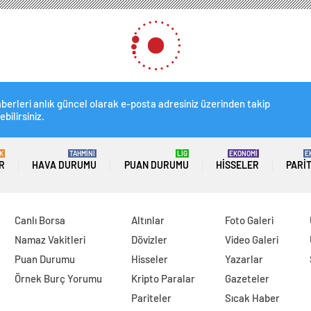
berleri anlık güncel olarak e-posta adresiniz üzerinden takip
ebilirsiniz.
K
TAHMİNİ
LİG
EKONOMİ
E
R
HAVA DURUMU
PUAN DURUMU
HISSELER
PARI
Canlı Borsa
Altınlar
Foto Galeri
Namaz Vakitleri
Dövizler
Video Galeri
Puan Durumu
Hisseler
Yazarlar
Örnek Burç Yorumu
Kripto Paralar
Gazeteler
Pariteler
Sıcak Haber