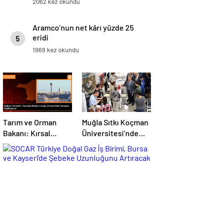
2062 kez okundu
Aramco’nun net kârı yüzde 25
eridi
5
1969 kez okundu
Tarım ve Orman
Muğla Sıtkı Koçman
Bakanı: Kırsal
Üniversitesi’nde
kalkınmada
Turizm Sektörü ve
gençlere ve
Öğrenciler Buluştu
kadınlara pozitif
ayrımcılık yapıyoruz