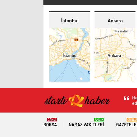
İstanbul
Ankara
Ha
ed
CANLI
ANLIK
GÜNLÜ
BORSA
NAMAZ VAKITLERI
GAZETELE