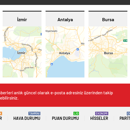
İzmir
Antalya
Bursa
berleri anlık güncel olarak e-posta adresiniz üzerinden takip
ebilirsiniz.
K
TAHMİNİ
LİG
EKONOMİ
E
R
HAVA DURUMU
PUAN DURUMU
HISSELER
PARI