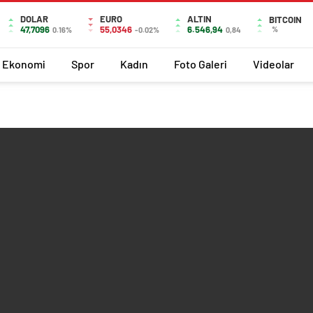
DOLAR
EURO
ALTIN
BITCOIN
47,7096
55,0346
6.546,94
%
0.16%
-0.02%
0,84
Ekonomi
Spor
Kadın
Foto Galeri
Videolar