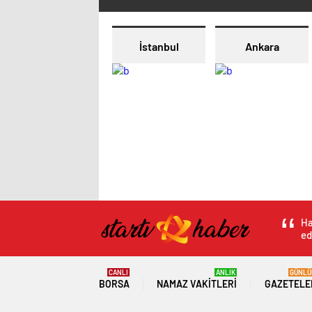
İstanbul
Ankara
Ha
ed
CANLI
ANLIK
GÜNLÜ
BORSA
NAMAZ VAKITLERI
GAZETELE