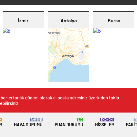
İzmir
Antalya
Bursa
berleri anlık güncel olarak e-posta adresiniz üzerinden takip
ebilirsiniz.
K
TAHMİNİ
LİG
EKONOMİ
E
R
HAVA DURUMU
PUAN DURUMU
HISSELER
PARI