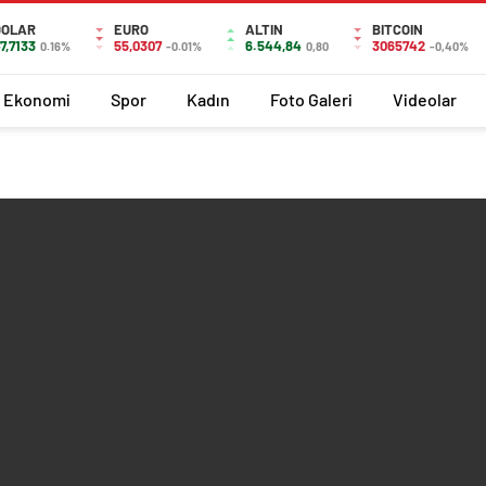
DOLAR
EURO
ALTIN
BITCOIN
7,7133
55,0307
6.544,84
3065742
0.16%
-0.01%
0,80
-0,40%
Ekonomi
Spor
Kadın
Foto Galeri
Videolar