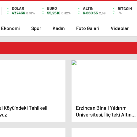
DOLAR
EURO
ALTIN
BITCOIN
47,7436
55,2510
6.660,55
%
0.18%
0.32%
2,59
Ekonomi
Spor
Kadın
Foto Galeri
Videolar
i Köyü’ndeki Tehlikeli
Erzincan Binali Yıldırım
vuz
Üniversitesi, İliç’teki Altın
Madeni Ocağının Çevresel
Etkilerini Araştırıyor