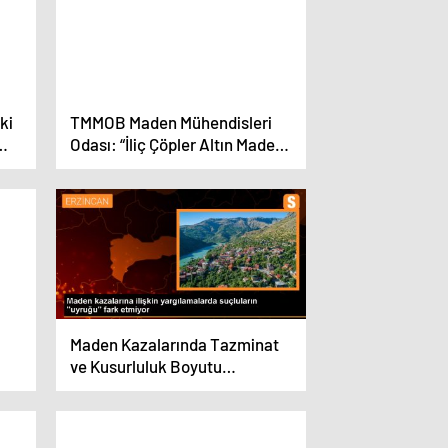
ki
TMMOB Maden Mühendisleri
Odası: “İliç Çöpler Altın Madeni
Kapatılmalı, İşletme Ruhsatları
İptal Edilmelidir. Sömürge
Madenciliğine Son Verilmelidir”
Maden Kazalarında Tazminat
ve Kusurluluk Boyutu
Değerlendirilmeli