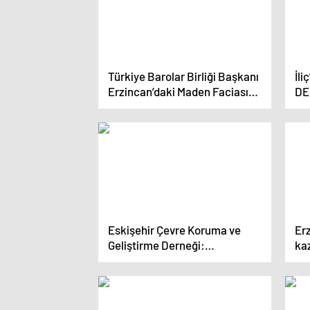
Türkiye Barolar Birliği Başkanı
İli
Erzincan’daki Maden Faciasını
DE
Ziyaret Etti
Eskişehir Çevre Koruma ve
Erz
Geliştirme Derneği:
kaz
‘Kaymaz’da da aynı katliam
ko
yaşanacak’