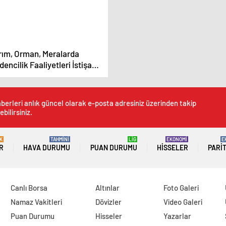
rım, Orman, Meralarda
encilik Faaliyetleri İstişare
lantısı Gerçekleştirildi
berleri anlık güncel olarak e-posta adresiniz üzerinden takip
ebilirsiniz.
K
TAHMİNİ
LİG
EKONOMİ
E
R
HAVA DURUMU
PUAN DURUMU
HISSELER
PARI
Canlı Borsa
Altınlar
Foto Galeri
Namaz Vakitleri
Dövizler
Video Galeri
Puan Durumu
Hisseler
Yazarlar