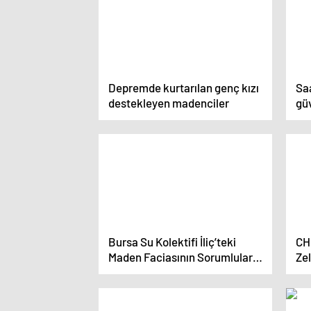
Depremde kurtarılan genç kızı
Saa
destekleyen madenciler
güv
red
Bursa Su Kolektifi İliç’teki
CH
Maden Faciasının Sorumluları
Ze
Hakkında Suç Duyurusunda
Kü
Bulundu
açı
bu