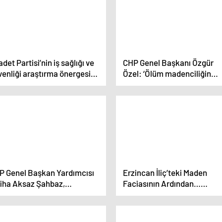
det Partisi’nin iş sağlığı ve
CHP Genel Başkanı Özgür
enliği araştırma önergesi
Özel: ‘Ölüm madenciliğin
dedildi
fıtratında var’ demek
insanımızı kandırmaktır
P Genel Başkan Yardımcısı
Erzincan İliç’teki Maden
liha Aksaz Şahbaz,
Faciasının Ardından…
tahya’da altın madeni
Anagold’un da Hisse Sahibi
lmasına karşı uyarıda
Olduğu Şirket Artvin’de
lundu
Faaliyetlerine Devam Ediyo