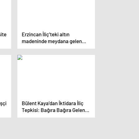
ite
Erzincan İliç’teki altın
madeninde meydana gelen
facia için Meclis Araştırması
açılacak
İşçi
Bülent Kaya’dan İktidara İliç
Tepkisi: Bağıra Bağıra Gelen
Bir Facia