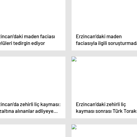
zincan’daki maden faciası
Erzincan’daki maden
lüleri tedirgin ediyor
faciasıyla ilgili soruşturma
gözaltına alınan şirketin
Türkiye müdürü yurt dışı
yasağı ile serbest bırakıldı
incan’da zehirli liç kayması:
Erzincan’daki zehirli liç
altına alınanlar adliyeye
kayması sonrası Türk Torak
k edildi
Derneği’nden uyarı