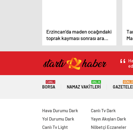
Erzincan’da maden ocağındaki
Ta
toprak kayması sonrası arama
Mad
kurtarma çalışmaları devam
Top
ediyor
Ha
ed
CANLI
ANLIK
GÜNLÜ
BORSA
NAMAZ VAKITLERI
GAZETELE
Hava Durumu Dark
Canlı Tv Dark
Yol Durumu Dark
Yayın Akışları Dark
Canlı Tv Light
Nöbetçi Eczaneler