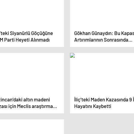
ç’teki Siyanürlü Göçüğüne
Gökhan Günaydın: Bu Kapas
M Parti Heyeti Alınmadı
Artırımlarının Sonrasında
Orada O Felaket Meydana
Gelmiştir.
incan’daki altın madeni
İliç’teki Maden Kazasında 9 
ası için Meclis araştırma
Hayatını Kaybetti
misyonu kurulması önerildi