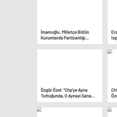
İmamoğlu: Milletçe Bütün
Er
Kurumlarda Partizanlığı
top
Bırakmak, Partizanlıktan
so
Arınmak Gerekir
mü
Özgür Özel: “Chp’ye Ayna
CH
Tuttuğunda, O Aynayı Sana
Öze
Çevirirler.
ışı
son