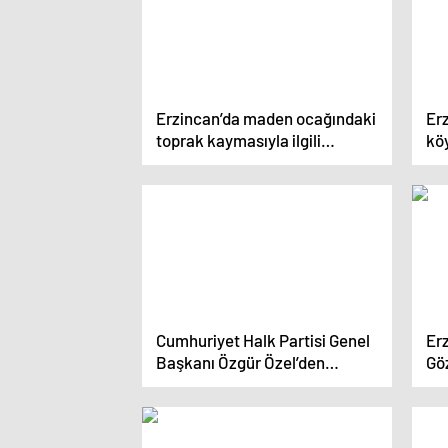
Erzincan’da maden ocağındaki
Er
toprak kaymasıyla ilgili
köy
tutuklanan zanlıların ifadeleri
Cumhuriyet Halk Partisi Genel
Erz
Başkanı Özgür Özel’den
Göz
Erdoğan’a: “Tehditte
sev
Bulunmaya, Vatandaşın
Gözüne Baka Baka Yalan