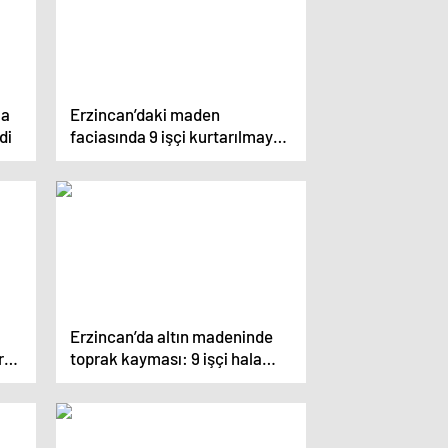
la
Erzincan’daki maden
di
faciasında 9 işçi kurtarılmaya
çalışılıyor
Erzincan’da altın madeninde
r
toprak kayması: 9 işçi hala
kayıp