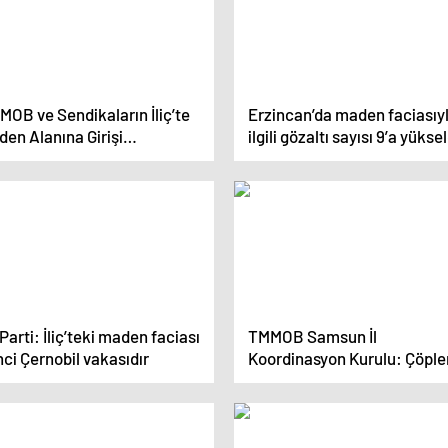
OB ve Sendikaların İliç’te
Erzincan’da maden faciasıy
en Alanına Girişi
ilgili gözaltı sayısı 9’a yüksel
saklandı.
 Parti: İliç’teki maden faciası
TMMOB Samsun İl
nci Çernobil vakasıdır
Koordinasyon Kurulu: Çöple
Kompleks Maden İşletmesi
derhal kapatılmalıdır