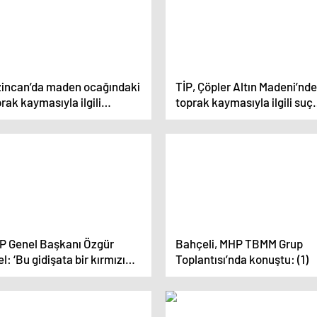
zincan’da maden ocağındaki
TİP, Çöpler Altın Madeni’nde
rak kaymasıyla ilgili
toprak kaymasıyla ilgili suç
ruşturmada şirketin Türkiye
duyurusunda bulundu
dürü ifade verdi
P Genel Başkanı Özgür
Bahçeli, MHP TBMM Grup
l: ‘Bu gidişata bir kırmızı
Toplantısı’nda konuştu: (1)
k yakılmazsa 1 Nisan’dan
rası felakettir’