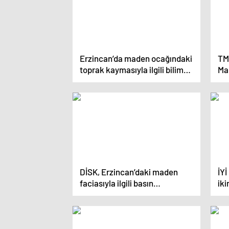
Söylemeye Devam Ediyor”
Erzincan’da maden ocağındaki
TMM
toprak kaymasıyla ilgili bilim
Mad
insanları incelemelerde
Ya
bulundu
DİSK, Erzincan’daki maden
İYİ
faciasıyla ilgili basın
iki
açıklaması yaptı