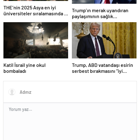
THE’nin 2025 Asya en iyi
Trump’ın merak uyandıran
üniversiteler sıralamasında 4
paylaşımının sağlık
Türk üniversitesi ilk 100’e
sistemiyle ilgili kararname
girdi
olduğu anlaşıldı
Katil İsrail yine okul
Trump, ABD vatandaşı esirin
bombaladı
serbest bırakmasını “iyi
niyetle atılmış bir adım”
olarak değerlendirdi