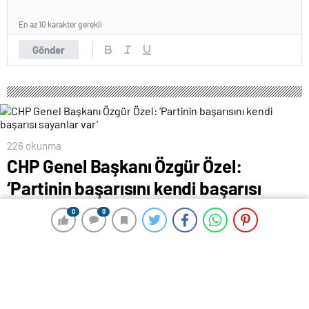
En az 10 karakter gerekli
Gönder
226 okunma
CHP Genel Başkanı Özgür Özel:
‘Partinin başarısını kendi başarısı
sayanlar var’
0
0
0
0
19 Mart 2024 00:27
ABONE OL
News
Cumhuriyet Halk Partisi (CHP) Genel Başkanı Özgür
Özel, “3-5 kişi partiyi tartıştırıyor ama partililiğini
kimseyle tartışmayan, adayımızın arkasında duran ve