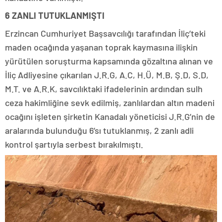
6 ZANLI TUTUKLANMIŞTI
Erzincan Cumhuriyet Başsavcılığı tarafından İliç’teki
maden ocağında yaşanan toprak kaymasına ilişkin
yürütülen soruşturma kapsamında gözaltına alınan ve
İliç Adliyesine çıkarılan J.R.G, A.C, H.Ü, M.B, Ş.D, S.D,
M.T. ve A.R.K, savcılıktaki ifadelerinin ardından sulh
ceza hakimliğine sevk edilmiş, zanlılardan altın madeni
ocağını işleten şirketin Kanadalı yöneticisi J.R.G’nin de
aralarında bulunduğu 6’sı tutuklanmış, 2 zanlı adli
kontrol şartıyla serbest bırakılmıştı.