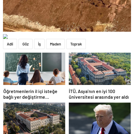
Adli
Göz
İş
Maden
Toprak
Öğretmenlerin il içi isteğe
İTÜ, Asya’nın en iyi 100
bağlı yer değiştirme
üniversitesi arasında yer aldı
başvuruları ne zaman?