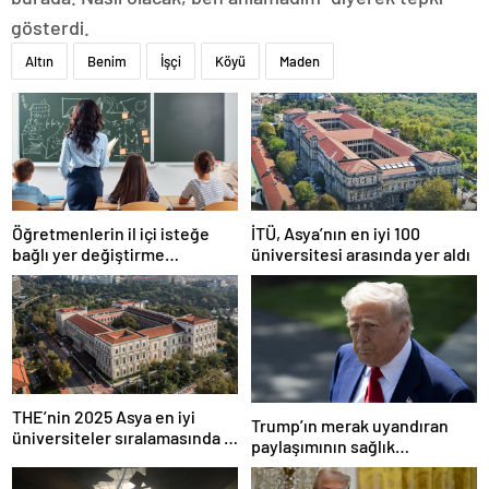
gösterdi.
Altın
Benim
İşçi
Köyü
Maden
Öğretmenlerin il içi isteğe
İTÜ, Asya’nın en iyi 100
bağlı yer değiştirme
üniversitesi arasında yer aldı
başvuruları ne zaman?
THE’nin 2025 Asya en iyi
Trump’ın merak uyandıran
üniversiteler sıralamasında 4
paylaşımının sağlık
Türk üniversitesi ilk 100’e
sistemiyle ilgili kararname
girdi
olduğu anlaşıldı