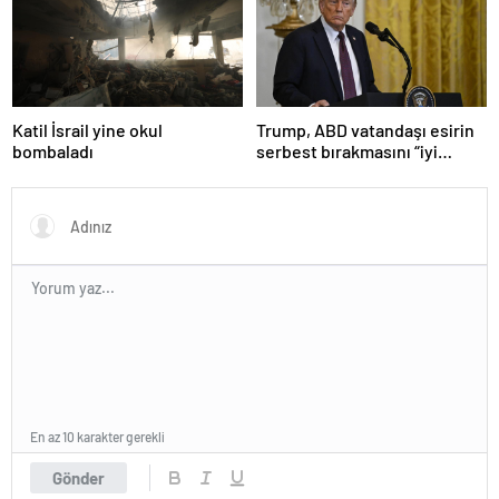
Katil İsrail yine okul
Trump, ABD vatandaşı esirin
bombaladı
serbest bırakmasını “iyi
niyetle atılmış bir adım”
olarak değerlendirdi
En az 10 karakter gerekli
Gönder