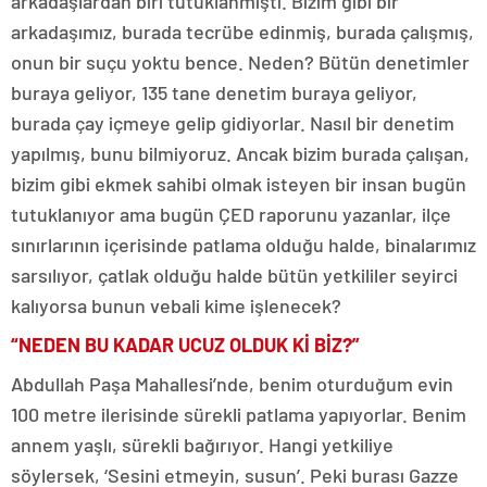
arkadaşlardan biri tutuklanmıştı. Bizim gibi bir
arkadaşımız, burada tecrübe edinmiş, burada çalışmış,
onun bir suçu yoktu bence. Neden? Bütün denetimler
buraya geliyor, 135 tane denetim buraya geliyor,
burada çay içmeye gelip gidiyorlar. Nasıl bir denetim
yapılmış, bunu bilmiyoruz. Ancak bizim burada çalışan,
bizim gibi ekmek sahibi olmak isteyen bir insan bugün
tutuklanıyor ama bugün ÇED raporunu yazanlar, ilçe
sınırlarının içerisinde patlama olduğu halde, binalarımız
sarsılıyor, çatlak olduğu halde bütün yetkililer seyirci
kalıyorsa bunun vebali kime işlenecek?
“NEDEN BU KADAR UCUZ OLDUK Kİ BİZ?”
Abdullah Paşa Mahallesi’nde, benim oturduğum evin
100 metre ilerisinde sürekli patlama yapıyorlar. Benim
annem yaşlı, sürekli bağırıyor. Hangi yetkiliye
söylersek, ‘Sesini etmeyin, susun’. Peki burası Gazze