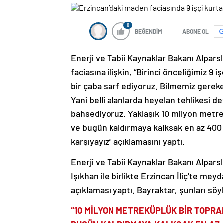
0
BEĞENDİM
ABONE OL
Enerji ve Tabii Kaynaklar Bakanı Alpar
faciasına ilişkin, “Birinci önceliğimiz 
bir çaba sarf ediyoruz. Bilmemiz gereken
Yani belli alanlarda heyelan tehlikesi 
bahsediyoruz. Yaklaşık 10 milyon metrek
ve bugün kaldırmaya kalksak en az 400 
karşıyayız” açıklamasını yaptı.
Enerji ve Tabii Kaynaklar Bakanı Alpars
Işıkhan ile birlikte Erzincan İliç’te me
açıklaması yaptı. Bayraktar, şunları söy
“10 MİLYON METREKÜPLÜK BİR TOPRAK