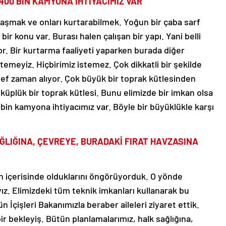
00 BİN KAMYONA İHTİYACIMIZ VAR”
ulaşmak ve onları kurtarabilmek. Yoğun bir çaba sarf
r konu var. Burası halen çalışan bir yapı. Yani belli
r. Bir kurtarma faaliyeti yaparken burada diğer
temeyiz. Hiçbirimiz istemez. Çok dikkatli bir şekilde
ef zaman alıyor. Çok büyük bir toprak kütlesinden
üplük bir toprak kütlesi. Bunu elimizde bir imkan olsa
bin kamyona ihtiyacımız var. Böyle bir büyüklükle karşı
ĞLIĞINA, ÇEVREYE, BURADAKİ FIRAT HAVZASINA
ın içerisinde olduklarını öngörüyorduk. O yönde
z. Elimizdeki tüm teknik imkanları kullanarak bu
 İçişleri Bakanımızla beraber aileleri ziyaret ettik.
 bir bekleyiş. Bütün planlamalarımız, halk sağlığına,