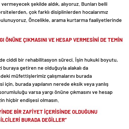
vermeyecek şekilde aldık, alıyoruz. Bunları belli
itelerden, çok farklı disiplinlerden hocalarımız
bulunuyoruz. Öncelikle, arama kurtarma faaliyetlerinde
I ÖNÜNE ÇIKMASINI VE HESAP VERMESİNİ DE TEMİN
 ciddi bir rehabilitasyon süreci. İşin hukuki boyutu,
i buraya getiren ne olduğuyla alakalı da
deki müfettişlerimiz çalışmalarını burada
i için, burada yapılanın nerede eksik veya yanlış
n sorumluluğu varsa yargı önüne çıkmasını ve hesap
in hiçbir endişesi olmasın.
YİNDE BİR ZAFİYET İÇERİSİNDE OLDUĞUNU
İLCİLERİ BURADA DEĞİLLER”