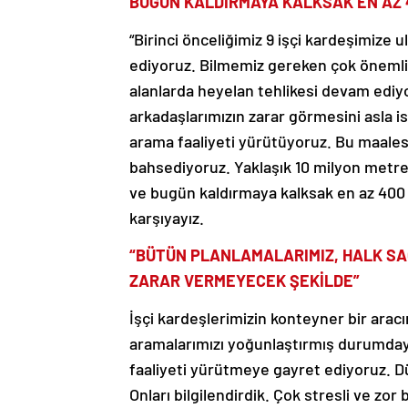
BUGÜN KALDIRMAYA KALKSAK EN AZ 4
“Birinci önceliğimiz 9 işçi kardeşimize 
ediyoruz. Bilmemiz gereken çok önemli bi
alanlarda heyelan tehlikesi devam ediyo
arkadaşlarımızın zarar görmesini asla is
arama faaliyeti yürütüyoruz. Bu maales
bahsediyoruz. Yaklaşık 10 milyon metrek
ve bugün kaldırmaya kalksak en az 400 
karşıyayız.
“BÜTÜN PLANLAMALARIMIZ, HALK SA
ZARAR VERMEYECEK ŞEKİLDE”
İşçi kardeşlerimizin konteyner bir arac
aramalarımızı yoğunlaştırmış durumdayı
faaliyeti yürütmeye gayret ediyoruz. Dün
Onları bilgilendirdik. Çok stresli ve zor