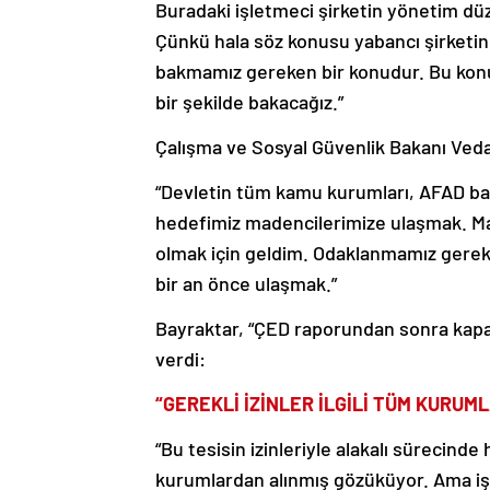
Buradaki işletmeci şirketin yönetim dü
Çünkü hala söz konusu yabancı şirketin 
bakmamız gereken bir konudur. Bu konu
bir şekilde bakacağız.”
Çalışma ve Sosyal Güvenlik Bakanı Veda
“Devletin tüm kamu kurumları, AFAD başt
hedefimiz madencilerimize ulaşmak. Mad
olmak için geldim. Odaklanmamız gerek
bir an önce ulaşmak.”
Bayraktar, “ÇED raporundan sonra kapasi
verdi:
“GEREKLİ İZİNLER İLGİLİ TÜM KURU
“Bu tesisin izinleriyle alakalı sürecinde h
kurumlardan alınmış gözüküyor. Ama i