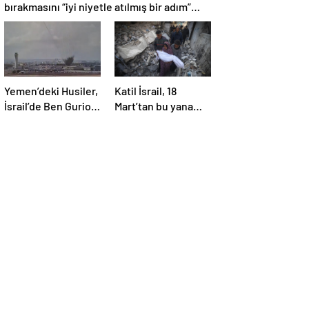
bırakmasını “iyi niyetle atılmış bir adım”
olarak değerlendirdi
Yemen’deki Husiler,
Katil İsrail, 18
İsrail’de Ben Gurion
Mart’tan bu yana
Havalimanı’nı vurdu
595 çocuğu
hayattan kopardı