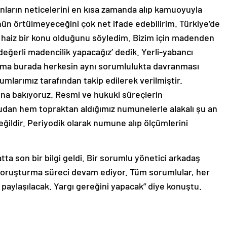
nların neticelerini en kısa zamanda alıp kamuoyuyla
nün örtülmeyeceğini çok net ifade edebilirim. Türkiye’de
 haiz bir konu olduğunu söyledim. Bizim için madenden
eğerli madencilik yapacağız’ dedik. Yerli-yabancı
 Ama burada herkesin aynı sorumlulukta davranması
urumlarımız tarafından takip edilerek verilmiştir.
una bakıyoruz. Resmi ve hukuki süreçlerin
an hem topraktan aldığımız numunelerle alakalı şu an
ğildir. Periyodik olarak numune alıp ölçümlerini
atta son bir bilgi geldi. Bir sorumlu yönetici arkadaş
z soruşturma süreci devam ediyor. Tüm sorumlular, her
aylaşılacak. Yargı gereğini yapacak” diye konuştu.