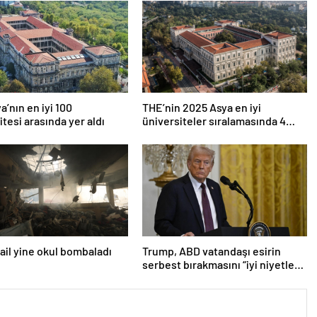
a’nın en iyi 100
THE’nin 2025 Asya en iyi
itesi arasında yer aldı
üniversiteler sıralamasında 4
Türk üniversitesi ilk 100’e girdi
srail yine okul bombaladı
Trump, ABD vatandaşı esirin
serbest bırakmasını “iyi niyetle
atılmış bir adım” olarak
değerlendirdi