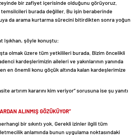
zeyinde bir zafiyet içerisinde olduğunu görüyoruz.
temsilcileri burada değiller. Bu işin beraberinde
ya da arama kurtarma sürecini bitirdikten sonra yoğun
t Işıkhan, şöyle konuştu:
a olmak üzere tüm yetkilileri burada. Bizim öncelikli
enci kardeşlerimizin aileleri ve yakınlarının yanında
en en önemli konu göçük altında kalan kardeşlerimize
te artırım kararını kim veriyor” sorusuna ise şu yanıtı
MLARDAN ALINMIŞ GÖZÜKÜYOR”
erhangi bir sıkıntı yok. Gerekli izinler ilgili tüm
şletmecilik anlamında bunun uygulama noktasındaki