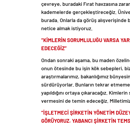
çevreye, buradaki Fırat havzasına zarar 
kademelerde gerçekleştireceğiz. Ünivers
burada. Onlarla da görüş alışverişinde 
netice almak istiyoruz.
“KİMLERİN SORUMLULUĞU VARSA YARG
EDECEĞİZ”
Ondan sonraki aşama, bu maden özelinde
onun ötesinde bu işin kök sebepleri, biz
araştırmalarımız, bakanlığımız bünyesin
sürdürüyorlar. Bunların tekrar etmemes
yapıldığını ortaya çıkaracağız. Kimleri
vermesini de temin edeceğiz. Milletimiz
“İŞLETMECİ ŞİRKETİN YÖNETİM DÜZE
GÖRÜYORUZ. YABANCI ŞİRKETİN TEMS