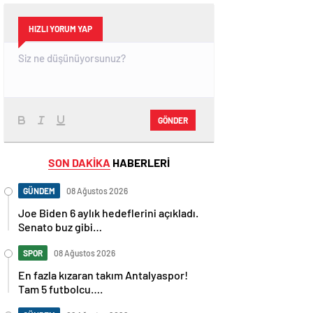
HIZLI YORUM YAP
GÖNDER
SON DAKİKA
HABERLERİ
GÜNDEM
08 Ağustos 2026
Joe Biden 6 aylık hedeflerini açıkladı.
Senato buz gibi…
SPOR
08 Ağustos 2026
En fazla kızaran takım Antalyaspor!
Tam 5 futbolcu….