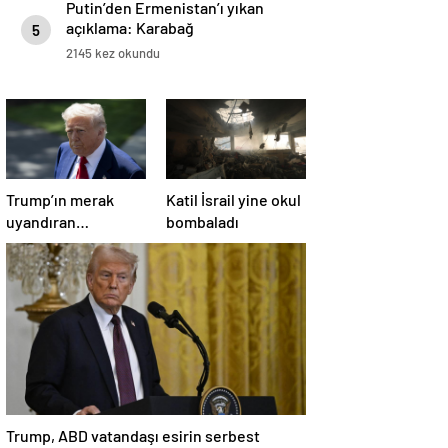
Putin’den Ermenistan’ı yıkan
açıklama: Karabağ
5
Azerbaycan’ın ayrılmaz bir
2145 kez okundu
parçasıdır!
Trump’ın merak
Katil İsrail yine okul
uyandıran
bombaladı
paylaşımının sağlık
sistemiyle ilgili
kararname olduğu
anlaşıldı
Trump, ABD vatandaşı esirin serbest