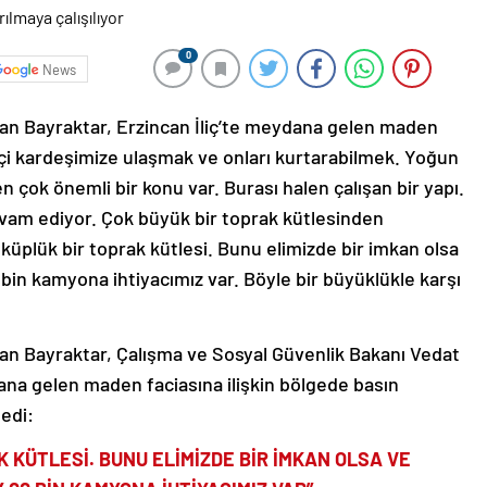
0
News
slan Bayraktar, Erzincan İliç’te meydana gelen maden
9 işçi kardeşimize ulaşmak ve onları kurtarabilmek. Yoğun
 çok önemli bir konu var. Burası halen çalışan bir yapı.
devam ediyor. Çok büyük bir toprak kütlesinden
üplük bir toprak kütlesi. Bunu elimizde bir imkan olsa
bin kamyona ihtiyacımız var. Böyle bir büyüklükle karşı
lan Bayraktar, Çalışma ve Sosyal Güvenlik Bakanı Vedat
ydana gelen maden faciasına ilişkin bölgede basın
ledi:
 KÜTLESİ. BUNU ELİMİZDE BİR İMKAN OLSA VE