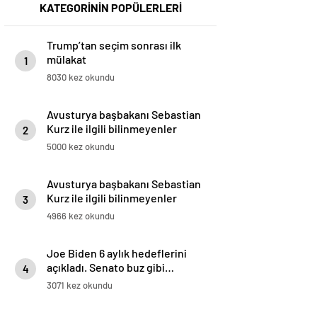
KATEGORİNİN POPÜLERLERİ
Trump’tan seçim sonrası ilk
mülakat
1
8030 kez okundu
Avusturya başbakanı Sebastian
Kurz ile ilgili bilinmeyenler
2
5000 kez okundu
Avusturya başbakanı Sebastian
Kurz ile ilgili bilinmeyenler
3
4966 kez okundu
Joe Biden 6 aylık hedeflerini
açıkladı. Senato buz gibi…
4
3071 kez okundu