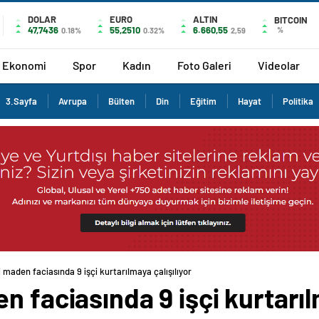
DOLAR
EURO
ALTIN
BITCOIN
47,7436
55,2510
6.660,55
%
0.18%
0.32%
2,59
Ekonomi
Spor
Kadın
Foto Galeri
Videolar
3.Sayfa
Avrupa
Bülten
Din
Eğitim
Hayat
Politika
 maden faciasında 9 işçi kurtarılmaya çalışılıyor
 faciasında 9 işçi kurtarıl