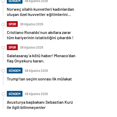
GÜNDEM
08 Ağustos 2026
Norweç silahlı kuvvetleri kadınlardan
oluşan özel kuvvetler eğitimlerini
başlattı.
SPOR
08 Ağustos 2026
Cristiano Ronaldo’nun akıllara zarar
tüm kariyerinin istatistiğini çıkardık !
SPOR
08 Ağustos 2026
Galatasaray’a kötü haber! Monaco’dan
flaş Onyekuru kararı.
GÜNDEM
08 Ağustos 2026
Trump’tan seçim sonrası ilk mülakat
GÜNDEM
08 Ağustos 2026
Avusturya başbakanı Sebastian Kurz
ile ilgili bilinmeyenler