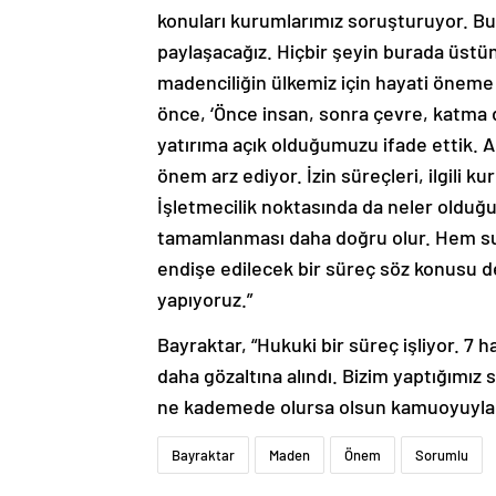
konuları kurumlarımız soruşturuyor. Bu
paylaşacağız. Hiçbir şeyin burada üstü
madenciliğin ülkemiz için hayati öneme
önce, ‘Önce insan, sonra çevre, katma d
yatırıma açık olduğumuzu ifade ettik.
önem arz ediyor. İzin süreçleri, ilgili k
İşletmecilik noktasında da neler olduğ
tamamlanması daha doğru olur. Hem sud
endişe edilecek bir süreç söz konusu de
yapıyoruz.”
Bayraktar, “Hukuki bir süreç işliyor. 7 h
daha gözaltına alındı. Bizim yaptığımı
ne kademede olursa olsun kamuoyuyla p
Bayraktar
Maden
Önem
Sorumlu