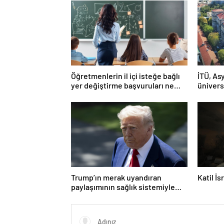
Öğretmenlerin il içi isteğe bağlı
İTÜ, Asy
yer değiştirme başvuruları ne
ünivers
zaman?
Trump’ın merak uyandıran
Katil İ
paylaşımının sağlık sistemiyle
ilgili kararname olduğu anlaşıldı