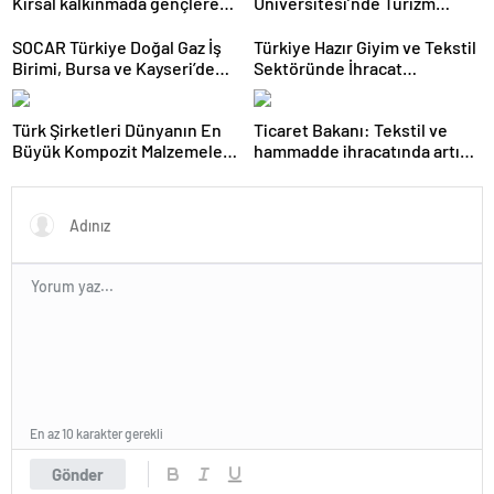
Kırsal kalkınmada gençlere
Üniversitesi’nde Turizm
ve kadınlara pozitif ayrımcılık
Sektörü ve Öğrenciler
yapıyoruz
Buluştu
SOCAR Türkiye Doğal Gaz İş
Türkiye Hazır Giyim ve Tekstil
Birimi, Bursa ve Kayseri’de
Sektöründe İhracat
Şebeke Uzunluğunu Artıracak
Hedeflerini Açıkladı
Türk Şirketleri Dünyanın En
Ticaret Bakanı: Tekstil ve
Büyük Kompozit Malzemeler
hammadde ihracatında artış
Fuarında
var
En az 10 karakter gerekli
Gönder