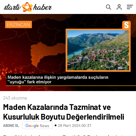
243 okunma
Maden Kazalarında Tazminat ve
Kusurluluk Boyutu Değerlendirilmeli
28 Mart 2024 00:37
ABONE OL
News