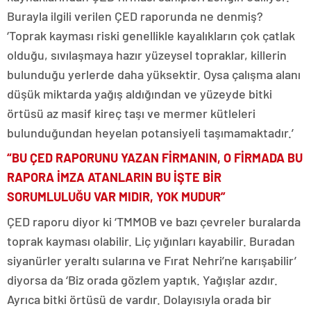
Burayla ilgili verilen ÇED raporunda ne denmiş?
‘Toprak kayması riski genellikle kayalıkların çok çatlak
olduğu, sıvılaşmaya hazır yüzeysel topraklar, killerin
bulunduğu yerlerde daha yüksektir. Oysa çalışma alanı
düşük miktarda yağış aldığından ve yüzeyde bitki
örtüsü az masif kireç taşı ve mermer kütleleri
bulunduğundan heyelan potansiyeli taşımamaktadır.’
“BU ÇED RAPORUNU YAZAN FİRMANIN, O FİRMADA BU
RAPORA İMZA ATANLARIN BU İŞTE BİR
SORUMLULUĞU VAR MIDIR, YOK MUDUR”
ÇED raporu diyor ki ‘TMMOB ve bazı çevreler buralarda
toprak kayması olabilir. Liç yığınları kayabilir. Buradan
siyanürler yeraltı sularına ve Fırat Nehri’ne karışabilir’
diyorsa da ‘Biz orada gözlem yaptık. Yağışlar azdır.
Ayrıca bitki örtüsü de vardır. Dolayısıyla orada bir