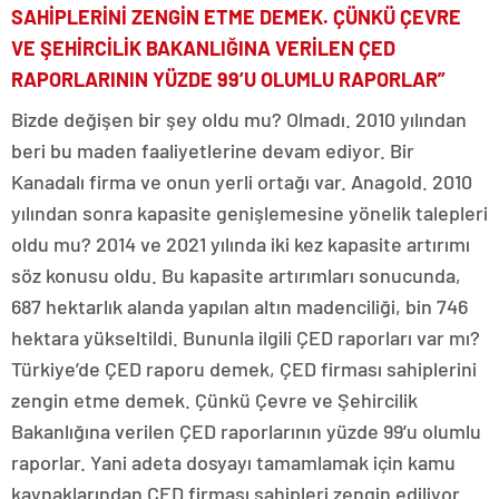
SAHİPLERİNİ ZENGİN ETME DEMEK. ÇÜNKÜ ÇEVRE
VE ŞEHİRCİLİK BAKANLIĞINA VERİLEN ÇED
RAPORLARININ YÜZDE 99’U OLUMLU RAPORLAR”
Bizde değişen bir şey oldu mu? Olmadı. 2010 yılından
beri bu maden faaliyetlerine devam ediyor. Bir
Kanadalı firma ve onun yerli ortağı var. Anagold. 2010
yılından sonra kapasite genişlemesine yönelik talepleri
oldu mu? 2014 ve 2021 yılında iki kez kapasite artırımı
söz konusu oldu. Bu kapasite artırımları sonucunda,
687 hektarlık alanda yapılan altın madenciliği, bin 746
hektara yükseltildi. Bununla ilgili ÇED raporları var mı?
Türkiye’de ÇED raporu demek, ÇED firması sahiplerini
zengin etme demek. Çünkü Çevre ve Şehircilik
Bakanlığına verilen ÇED raporlarının yüzde 99’u olumlu
raporlar. Yani adeta dosyayı tamamlamak için kamu
kaynaklarından ÇED firması sahipleri zengin ediliyor.