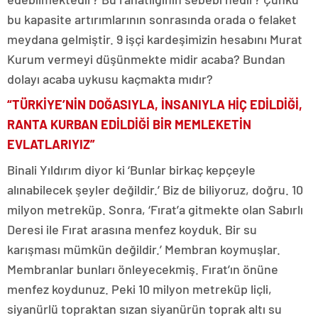
bu kapasite artırımlarının sonrasında orada o felaket
meydana gelmiştir. 9 işçi kardeşimizin hesabını Murat
Kurum vermeyi düşünmekte midir acaba? Bundan
dolayı acaba uykusu kaçmakta mıdır?
“TÜRKİYE’NİN DOĞASIYLA, İNSANIYLA HİÇ EDİLDİĞİ,
RANTA KURBAN EDİLDİĞİ BİR MEMLEKETİN
EVLATLARIYIZ”
Binali Yıldırım diyor ki ‘Bunlar birkaç kepçeyle
alınabilecek şeyler değildir.’ Biz de biliyoruz, doğru. 10
milyon metreküp. Sonra, ‘Fırat’a gitmekte olan Sabırlı
Deresi ile Fırat arasına menfez koyduk. Bir su
karışması mümkün değildir.’ Membran koymuşlar.
Membranlar bunları önleyecekmiş. Fırat’ın önüne
menfez koydunuz. Peki 10 milyon metreküp liçli,
siyanürlü topraktan sızan siyanürün toprak altı su