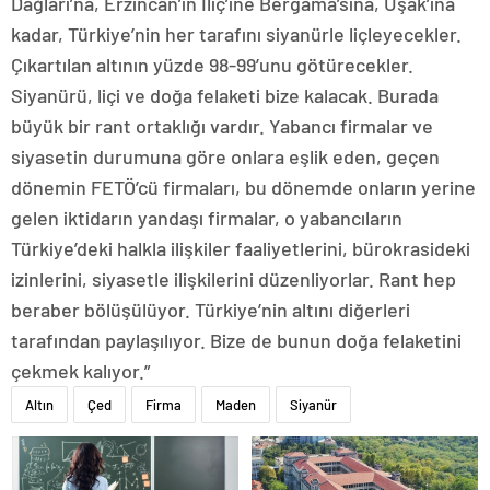
Dağları’na, Erzincan’ın İliç’ine Bergama’sına, Uşak’ına
kadar, Türkiye’nin her tarafını siyanürle liçleyecekler.
Çıkartılan altının yüzde 98-99’unu götürecekler.
Siyanürü, liçi ve doğa felaketi bize kalacak. Burada
büyük bir rant ortaklığı vardır. Yabancı firmalar ve
siyasetin durumuna göre onlara eşlik eden, geçen
dönemin FETÖ’cü firmaları, bu dönemde onların yerine
gelen iktidarın yandaşı firmalar, o yabancıların
Türkiye’deki halkla ilişkiler faaliyetlerini, bürokrasideki
izinlerini, siyasetle ilişkilerini düzenliyorlar. Rant hep
beraber bölüşülüyor. Türkiye’nin altını diğerleri
tarafından paylaşılıyor. Bize de bunun doğa felaketini
çekmek kalıyor.”
Altın
Çed
Firma
Maden
Siyanür