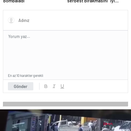
bombaladı
serbest bırakmasını “iyi
niyetle atılmış bir adım”
olarak değerlendirdi
En az 10 karakter gerekli
Gönder