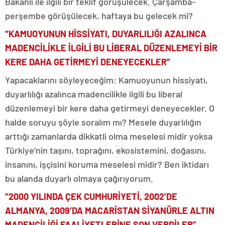
Bakanlı ile ilgili bir teklif görüşülecek. Çarşamba-
perşembe görüşülecek, haftaya bu gelecek mi?
“KAMUOYUNUN HİSSİYATI, DUYARLILIĞI AZALINCA
MADENCİLİKLE İLGİLİ BU LİBERAL DÜZENLEMEYİ BİR
KERE DAHA GETİRMEYİ DENEYECEKLER”
Yapacaklarını söyleyeceğim: Kamuoyunun hissiyatı,
duyarlılığı azalınca madencilikle ilgili bu liberal
düzenlemeyi bir kere daha getirmeyi deneyecekler. O
halde soruyu şöyle soralım mı? Mesele duyarlılığın
arttığı zamanlarda dikkatli olma meselesi midir yoksa
Türkiye’nin taşını, toprağını, ekosistemini, doğasını,
insanını, işçisini koruma meselesi midir? Ben iktidarı
bu alanda duyarlı olmaya çağırıyorum.
“2000 YILINDA ÇEK CUMHURİYETİ, 2002’DE
ALMANYA, 2009’DA MACARİSTAN SİYANÜRLE ALTIN
MADENCİLİĞİ FAALİYETLERİNE SON VERDİLER”