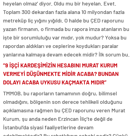
heyelan olmaz’ diyor. Oldu mu bir heyelan. Evet.
Toplam 300 dekardan fazla alana 10 milyondan fazla
metreküp liç yığını yığıldı. O halde bu ÇED raporunu
yazan firmanın, o firmada bu rapora imza atanların bu
işte bir sorumluluğu var mıdır, yok mudur? Yoksa bu
rapordan aldıkları ve ceplerine koydukları paralar
yanlarına kalmaya devam edecek midir? İlk sorum bu.
“9 İŞÇİ KARDEŞİMİZİN HESABINI MURAT KURUM
VERMEYİ DÜŞÜNMEKTE MİDİR ACABA? BUNDAN
DOLAYI ACABA UYKUSU KAÇMAKTA MIDIR”
TMMOB, bu raporların tamamının doğru, bilimsel
olmadığını, bölgenin son derece tehlikeli olduğunu
açıklamasına rağmen bu ÇED raporunu veren Murat
Kurum, şu anda neden Erzincan İliç’te değil de
İstanbul’da siyasi faaliyetlerine devam
edebilmektedir? Bu rahatlığının sebebi nedir? Çünkü