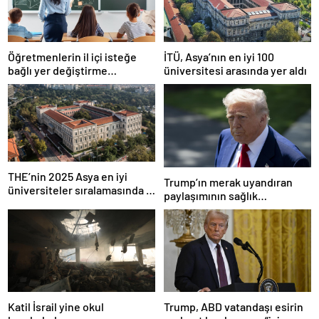
Öğretmenlerin il içi isteğe
İTÜ, Asya’nın en iyi 100
bağlı yer değiştirme
üniversitesi arasında yer aldı
başvuruları ne zaman?
THE’nin 2025 Asya en iyi
Trump’ın merak uyandıran
üniversiteler sıralamasında 4
paylaşımının sağlık
Türk üniversitesi ilk 100’e
sistemiyle ilgili kararname
girdi
olduğu anlaşıldı
Katil İsrail yine okul
Trump, ABD vatandaşı esirin