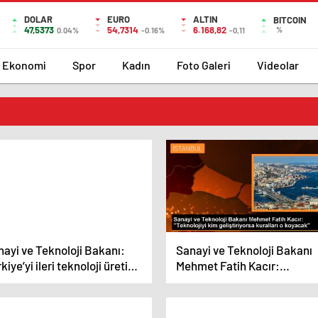
DOLAR
EURO
ALTIN
BITCOIN
47,5373
54,7314
6.168,82
%
0.04%
-0.16%
-0,11
Ekonomi
Spor
Kadın
Foto Galeri
Videolar
ayi ve Teknoloji Bakanı:
Sanayi ve Teknoloji Bakanı
kiye’yi ileri teknoloji üretim
Mehmet Fatih Kacır:
rkezi haline getireceğiz
“Teknolojiyi kim geliştiriyor
kuralları o koyacak”