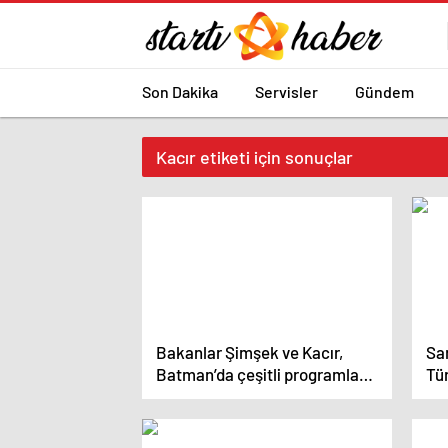
Son Dakika
Servisler
Gündem
Kacır etiketi için sonuçlar
Bakanlar Şimşek ve Kacır,
San
Batman’da çeşitli programlara
Tür
katıldı
me