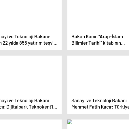
ayi ve Teknoloji Bakanı:
Bakan Kacır, “Arap-İslam
 22 yılda 856 yatırım teşvik
Bilimler Tarihi” kitabının
lgesi düzenlendi
tanıtım etkinliğinde konuşt
Açıklaması
nayi ve Teknoloji Bakanı
Sanayi ve Teknoloji Bakanı
ır, Dijitalpark Teknokent’in
Mehmet Fatih Kacır: Türkiye
ılışında konuştu Açıklaması
gökyüzüne mührünü vurdu
adalet ve merhamet gelece