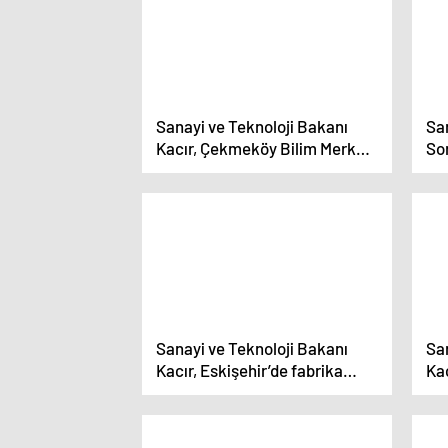
Sanayi ve Teknoloji Bakanı
San
Kacır, Çekmeköy Bilim Merkezi
Son
açılışında konuştu Açıklaması
be
Sanayi ve Teknoloji Bakanı
Sa
Kacır, Eskişehir’de fabrika
Kac
açılışında konuştu Açıklaması
aç