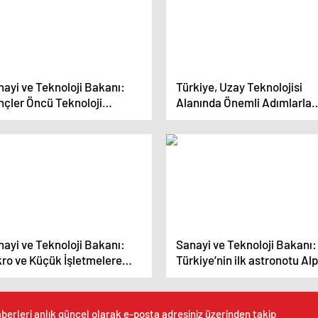
ayi ve Teknoloji Bakanı:
Türkiye, Uzay Teknolojisi
nçler Öncü Teknoloji
Alanında Önemli Adımlarla
rmalarıyla Buluşacak
İlerliyor
ayi ve Teknoloji Bakanı:
Sanayi ve Teknoloji Bakanı:
kro ve Küçük İşletmelere
Türkiye’nin ilk astronotu Al
lı Destek Programı ile 56 bin
Gezeravcı, insanlı uzay
 kadın istihdam edildi
misyonu için yola çıkıyor
berleri anlık güncel olarak e-posta adresiniz üzerinden takip