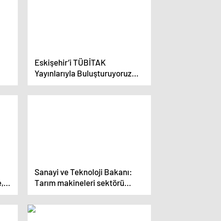
Eskişehir’i TÜBİTAK
Yayınlarıyla Buluşturuyoruz
u
Projesi İmza Töreni
Gerçekleştirildi
Sanayi ve Teknoloji Bakanı:
,
Tarım makineleri sektörü
kça
ekonomik kalkınmamızda
k
öncü rol üstleniyor