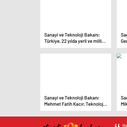
Sanayi ve Teknoloji Bakanı:
San
Türkiye, 22 yılda yerli ve milli
Ge
imkanlarla savunma
Fi
envanterini üretebilen bir ülke
haline geldi
Sanayi ve Teknoloji Bakanı
San
Mehmet Fatih Kacır, Teknoloji
Mi
Odaklı Sanayi Hamlesi
Hız
Programı kapsamında 56
654
yatırım projesini destekliyor
Ha