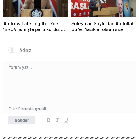
Andrew Tate, İngiltere’de
Süleyman Soylu’dan Abdullah
‘BRUV’ ismiyle parti kurdu:
Gül’e: Yazıklar olsun size
‘Okullarda LGBT
propagandasını
yasaklayacağız’
En az 10 karakter gerekli
Gönder