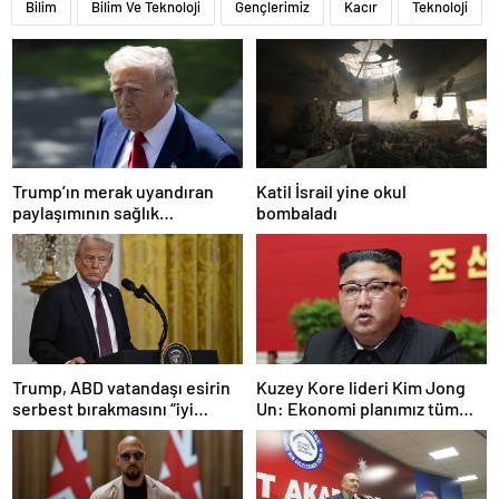
Bilim
Bilim Ve Teknoloji
Gençlerimiz
Kacır
Teknoloji
Trump’ın merak uyandıran
Katil İsrail yine okul
paylaşımının sağlık
bombaladı
sistemiyle ilgili kararname
olduğu anlaşıldı
Trump, ABD vatandaşı esirin
Kuzey Kore lideri Kim Jong
serbest bırakmasını “iyi
Un: Ekonomi planımız tüm
niyetle atılmış bir adım”
sektörlerde başarısız oldu
olarak değerlendirdi