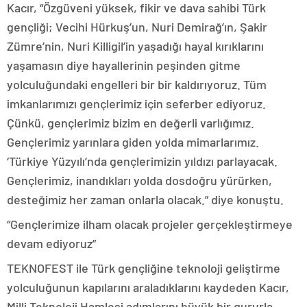
Kacır, “Özgüveni yüksek, fikir ve dava sahibi Türk
gençliği; Vecihi Hürkuş’un, Nuri Demirağ’ın, Şakir
Zümre’nin, Nuri Killigil’in yaşadığı hayal kırıklarını
yaşamasın diye hayallerinin peşinden gitme
yolculuğundaki engelleri bir bir kaldırıyoruz. Tüm
imkanlarımızı gençlerimiz için seferber ediyoruz.
Çünkü, gençlerimiz bizim en değerli varlığımız.
Gençlerimiz yarınlara giden yolda mimarlarımız.
‘Türkiye Yüzyılı’nda gençlerimizin yıldızı parlayacak.
Gençlerimiz, inandıkları yolda dosdoğru yürürken,
desteğimiz her zaman onlarla olacak.” diye konuştu.
“Gençlerimize ilham olacak projeler gerçekleştirmeye
devam ediyoruz”
TEKNOFEST ile Türk gençliğine teknoloji geliştirme
yolculuğunun kapılarını araladıklarını kaydeden Kacır,
Milli Teknoloji Hamlesi adımlarını büyük bir gururla