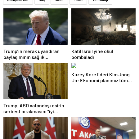
Trump’ın merak uyandıran
Katil İsrail yine okul
paylaşımının sağlık
bombaladı
sistemiyle ilgili kararname
olduğu anlaşıldı
Kuzey Kore lideri Kim Jong
Un: Ekonomi planımız tüm
sektörlerde başarısız oldu
Trump, ABD vatandaşı esirin
serbest bırakmasını “iyi
niyetle atılmış bir adım”
olarak değerlendirdi