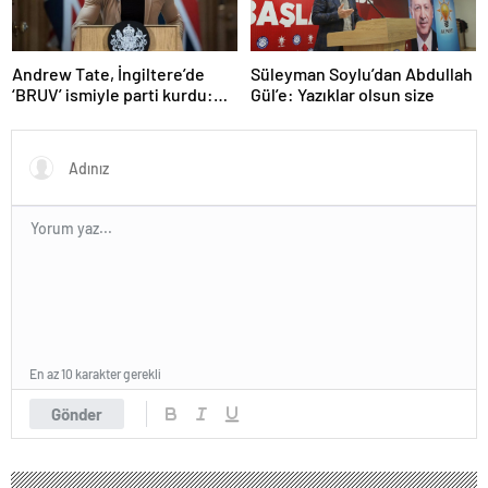
Andrew Tate, İngiltere’de
Süleyman Soylu’dan Abdullah
‘BRUV’ ismiyle parti kurdu:
Gül’e: Yazıklar olsun size
‘Okullarda LGBT
propagandasını
yasaklayacağız’
En az 10 karakter gerekli
Gönder