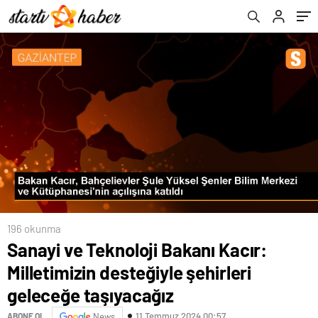
196 okunma
Sanayi ve Teknoloji Bakanı Kacır:
Milletimizin desteğiyle şehirleri
geleceğe taşıyacağız
11 Temmuz 2024 00:57
ABONE OL
News