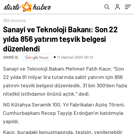
189 okunma
Sanayi ve Teknoloji Bakanı: Son 22
yılda 856 yatırım teşvik belgesi
düzenlendi
11 Haziran 2024 00:21
ABONE OL
News
Sanayi ve Teknoloji Bakanı Mehmet Fatih Kacır, “Son
22 yılda 91 milyar lira tutarında sabit yatırım için 856
yatırım teşvik belgesi düzenledik. 31 bin 300’den fazla
nitelikli istihdamın önünü açtık.” dedi.
NG Kütahya Seramik 100. Yıl Fabrikaları Açılış Töreni,
Cumhurbaşkanı Recep Tayyip Erdoğan’ın katılımıyla
yapıldı.
Kacır, buradaki konuşmasında, tesisin, yenilenebilir