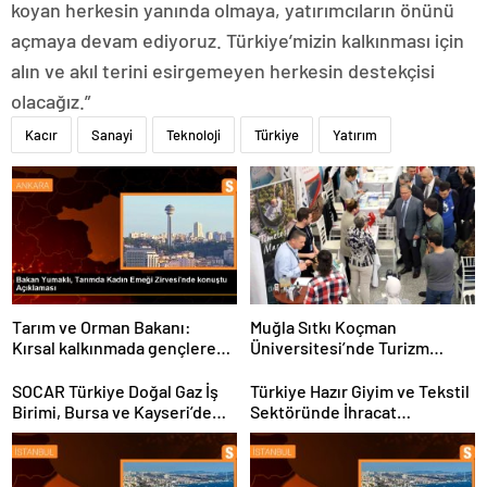
koyan herkesin yanında olmaya, yatırımcıların önünü
açmaya devam ediyoruz. Türkiye’mizin kalkınması için
alın ve akıl terini esirgemeyen herkesin destekçisi
olacağız.”
Kacır
Sanayi
Teknoloji
Türkiye
Yatırım
Tarım ve Orman Bakanı:
Muğla Sıtkı Koçman
Kırsal kalkınmada gençlere
Üniversitesi’nde Turizm
ve kadınlara pozitif ayrımcılık
Sektörü ve Öğrenciler
yapıyoruz
Buluştu
SOCAR Türkiye Doğal Gaz İş
Türkiye Hazır Giyim ve Tekstil
Birimi, Bursa ve Kayseri’de
Sektöründe İhracat
Şebeke Uzunluğunu Artıracak
Hedeflerini Açıkladı