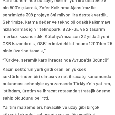
Parti döneminde bu sayıyı 895 milyon lira destekle 8
bin 500’e çıkardık. Zafer Kalkınma Ajansı’mız ile
şehrimizde 398 projeye 841 milyon lira destek verdik.
Şehrimize, katma değer ve teknoloji odaklı kalkınmayı
hızlandırmak için 1 teknopark, 9 AR-GE ve 2 tasarım
merkezi kazandırdık. Kütahya’mıza son 22 yılda 3 yeni
OSB kazandırdık. OSB’lerimizdeki istihdamı 1200’den 25
binin üzerine taşıdık.”
“Türkiye, seramik karo ihracatında Avrupa’da üçüncü”
Kacır, sektörün yerli girdi oranı en yüksek
sektörlerinden biri olması ve net ihracatçı konumunda
bulunması sebebiyle aynı zamanda Türkiye’nin yatırım,
istihdam, üretim ve ihracat rotasında stratejik öneme
sahip olduğunu belirtti.
Yalıtım malzemeleri, havacılık ve uzay gibi birçok
yüksek teknoloji sahasında seramiğin yenilikçi