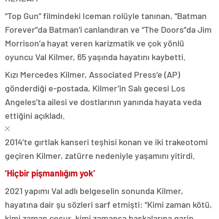
“Top Gun” filmindeki Iceman rolüyle tanınan, “Batman
Forever”da Batman’i canlandıran ve “The Doors”da Jim
Morrison’a hayat veren karizmatik ve çok yönlü
oyuncu Val Kilmer, 65 yaşında hayatını kaybetti.
Kızı Mercedes Kilmer, Associated Press’e (AP)
gönderdiği e-postada, Kilmer’in Salı gecesi Los
Angeles’ta ailesi ve dostlarının yanında hayata veda
ettiğini açıkladı.
2014’te gırtlak kanseri teşhisi konan ve iki trakeotomi
geçiren Kilmer, zatürre nedeniyle yaşamını yitirdi.
‘Hiçbir pişmanlığım yok’
2021 yapımı Val adlı belgeselin sonunda Kilmer,
hayatına dair şu sözleri sarf etmişti: “Kimi zaman kötü,
kimi zaman cesur, kimi zamansa başkalarına garip