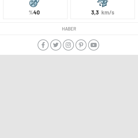
%
40
3,3
km/s
HABER