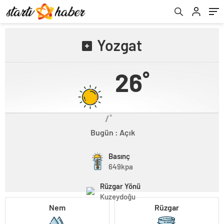
Yozgat
26˚
/˚
Bugün : Açık
Basınç
649kpa
Rüzgar Yönü
Kuzeydoğu
Nem
Rüzgar