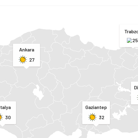
Trabz
25
Ankara
27
D
talya
Gaziantep
30
32