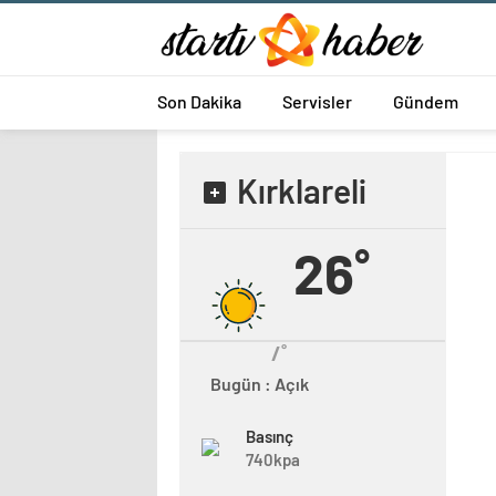
Son Dakika
Servisler
Gündem
Kırklareli
26˚
/˚
Bugün : Açık
Basınç
740kpa