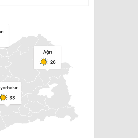
on
Ağrı
26
iyarbakır
33