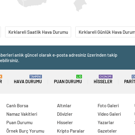
Kırklareli Saatlik Hava Durumu
Kırklareli Günlük Hava Duru
berleri anlık güncel olarak e-posta adresiniz üzerinden takip
ebilirsiniz.
K
TAHMİNİ
LİG
EKONOMİ
E
R
HAVA DURUMU
PUAN DURUMU
HISSELER
PARI
Canlı Borsa
Altınlar
Foto Galeri
Namaz Vakitleri
Dövizler
Video Galeri
Puan Durumu
Hisseler
Yazarlar
Örnek Burç Yorumu
Kripto Paralar
Gazeteler