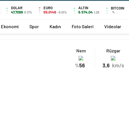
DOLAR
EURO
ALTIN
BITCOIN
47,7096
55,0146
6.574,04
%
0.17%
-0.01%
1,25
Ekonomi
Spor
Kadın
Foto Galeri
Videolar
Nem
Rüzgar
%
56
3,6
km/s