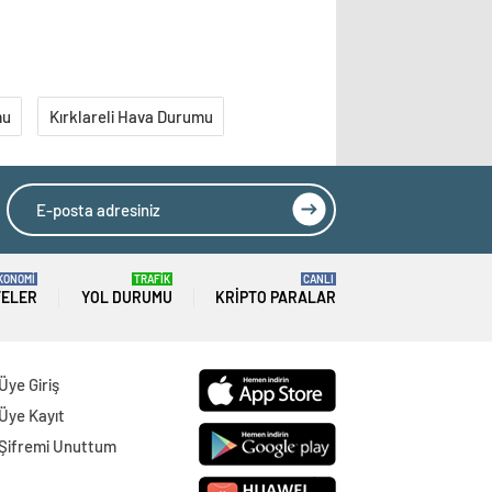
mu
Kırklareli Hava Durumu
KONOMİ
TRAFİK
CANLI
TELER
YOL DURUMU
KRIPTO PARALAR
Üye Giriş
Üye Kayıt
Şifremi Unuttum