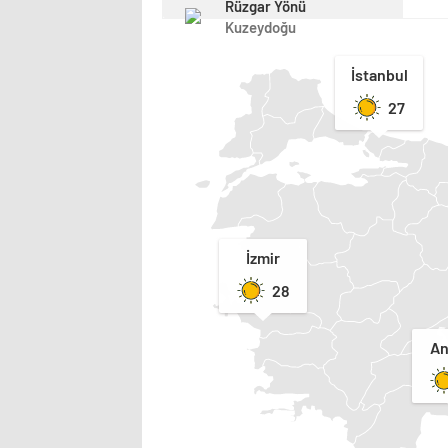
Rüzgar Yönü
Kuzeydoğu
İstanbul
27
İzmir
28
An