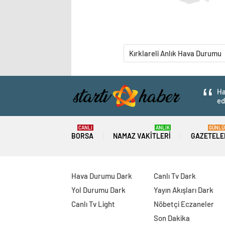
Kırklareli Anlık Hava Durumu
Ha
ed
CANLI
ANLIK
GÜNLÜ
BORSA
NAMAZ VAKITLERI
GAZETELE
Hava Durumu Dark
Canlı Tv Dark
Yol Durumu Dark
Yayın Akışları Dark
Canlı Tv Light
Nöbetçi Eczaneler
Son Dakika