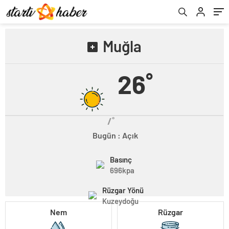
Muğla
26˚
/˚
Bugün : Açık
Basınç
696kpa
Rüzgar Yönü
Kuzeydoğu
Nem
Rüzgar