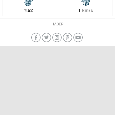
%
52
1
km/s
HABER