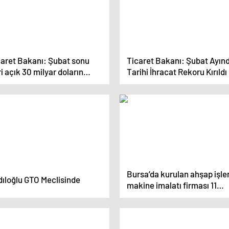
caret Bakanı: Şubat sonu
Ticaret Bakanı: Şubat Ayın
i açık 30 milyar doların
Tarihi İhracat Rekoru Kırıldı
az üzerine gerileyecek
Bursa’da kurulan ahşap işl
dıloğlu GTO Meclisinde
makine imalatı firması 11
ülkeye ürün gönderiyor