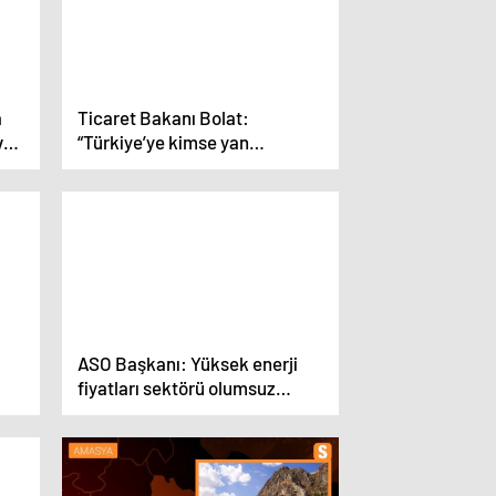
a
Ticaret Bakanı Bolat:
ve
“Türkiye’ye kimse yan
tı
bakamayacak”
ASO Başkanı: Yüksek enerji
fiyatları sektörü olumsuz
etkiliyor