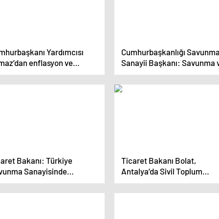
mhurbaşkanı Yardımcısı
Cumhurbaşkanlığı Savunm
lmaz’dan enflasyon ve
Sanayii Başkanı: Savunma 
yüme mesajı
havacılık sanayii ihracatı art
caret Bakanı: Türkiye
Ticaret Bakanı Bolat,
vunma Sanayisinde
Antalya’da Sivil Toplum
uslararası Alanda Övgüyle
Kuruluşları İstişare
hsediliyor
Toplantısı’nda konuştu
Açıklaması