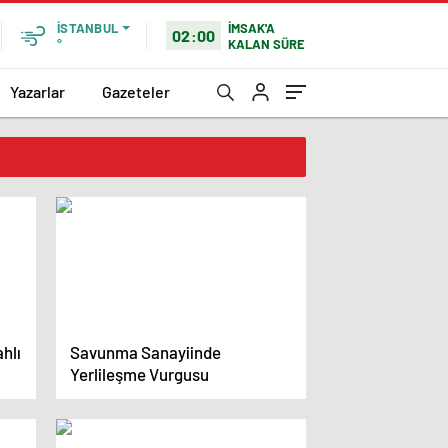
İMSAK'A
İSTANBUL
02:00
KALAN SÜRE
°
Yazarlar
Gazeteler
ahlı
Savunma Sanayiinde
Yerlileşme Vurgusu