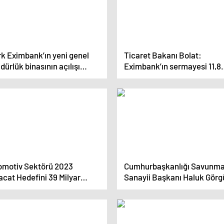
rk Eximbank’ın yeni genel
Ticaret Bakanı Bolat:
ürlük binasının açılışı
Eximbank’ın sermayesi 11,8
ıldı
milyar lira artırılarak 35 mil
700 milyon liraya çıkarılmış
oldu
omotiv Sektörü 2023
Cumhurbaşkanlığı Savunm
acat Hedefini 39 Milyar
Sanayii Başkanı Haluk Görg
ar Olarak Belirledi
NATO Müdürlüğü’nün
kurulması için adım atacak