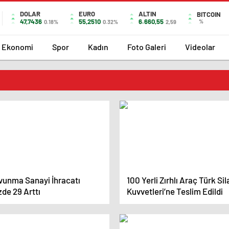
DOLAR
EURO
ALTIN
BITCOIN
47,7436
55,2510
6.660,55
%
0.18%
0.32%
2,59
Ekonomi
Spor
Kadın
Foto Galeri
Videolar
vunma Sanayi İhracatı
100 Yerli Zırhlı Araç Türk Sil
de 29 Arttı
Kuvvetleri’ne Teslim Edildi