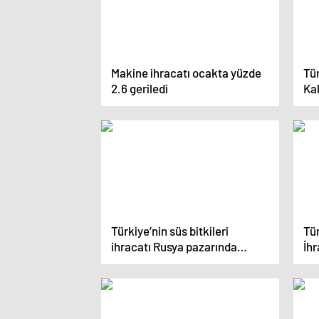
Makine ihracatı ocakta yüzde
Tü
2.6 geriledi
Kal
Türkiye’nin süs bitkileri
Tü
ihracatı Rusya pazarında
İhr
büyümeye devam ediyor
Dol