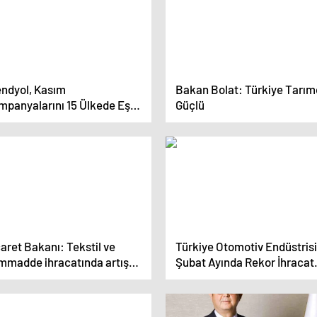
endyol, Kasım
Bakan Bolat: Türkiye Tarı
mpanyalarını 15 Ülkede Eş
Güçlü
manlı Olarak Gerçekleştirdi
aret Bakanı: Tekstil ve
Türkiye Otomotiv Endüstrisi
mmadde ihracatında artış
Şubat Ayında Rekor İhracat
r
Yaptı