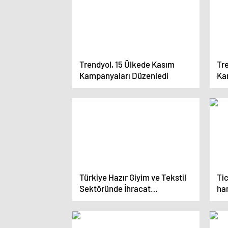
Trendyol, 15 Ülkede Kasım
Tr
Kampanyaları Düzenledi
Ka
Za
Türkiye Hazır Giyim ve Tekstil
Tic
Sektöründe İhracat
ha
Hedeflerini Açıkladı
va