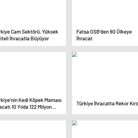
rkiye Cam Sektörü, Yüksek
Fatsa OSB’den 90 Ülkeye
iteli İhracatla Büyüyor
İhracat
rkiye’nin Kedi Köpek Maması
Türkiye İhracatta Rekor Kırd
acatı 10 Yılda 122 Milyon
ara Ulaştı