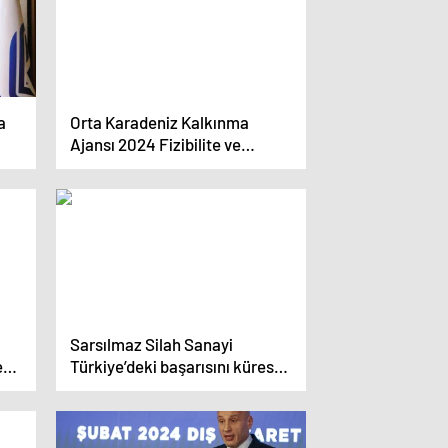
a
Orta Karadeniz Kalkınma
Ajansı 2024 Fizibilite ve
Teknik Destek Programlarını
İlan Etti
Sarsılmaz Silah Sanayi
e
Türkiye’deki başarısını küresel
pazarlara taşıyor