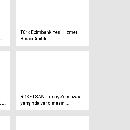
Türk Eximbank Yeni Hizmet
Binası Açıldı
yar
a
ROKETSAN, Türkiye’nin uzay
ün,
yarışında var olmasını
hedefliyor