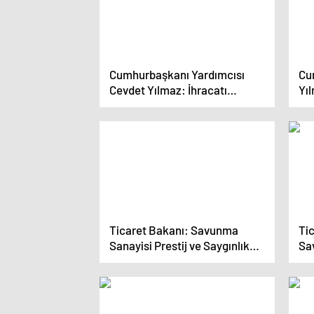
Cumhurbaşkanı Yardımcısı
Cu
Cevdet Yılmaz: İhracatı
Yı
artıracağımıza inanıyoruz
bü
Ticaret Bakanı: Savunma
Ti
Sanayisi Prestij ve Saygınlık
Sa
Kazandırıyor
Ul
Ba