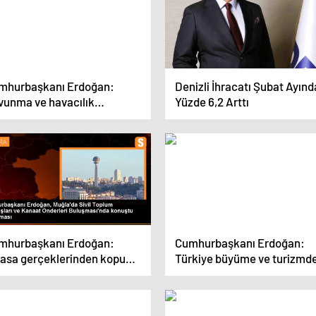
mhurbaşkanı Erdoğan:
Denizli İhracatı Şubat Ayınd
vunma ve havacılık
Yüzde 6,2 Arttı
töründe yeni bir rekor
dık
mhurbaşkanı Erdoğan:
Cumhurbaşkanı Erdoğan:
yasa gerçeklerinden kopuk
Türkiye büyüme ve turizmd
at artışlarına mücadele
olumlu tabloyu sürdürüyor
eceğiz