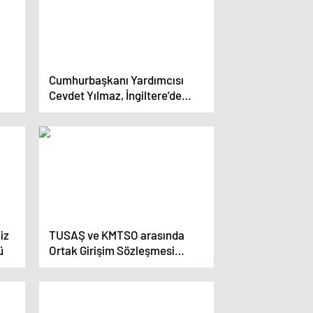
Cumhurbaşkanı Yardımcısı
Cevdet Yılmaz, İngiltere’de
Türk iş dünyası ve Kıbrıslı Türk
toplum temsilcileriyle buluştu
iz
TUSAŞ ve KMTSO arasında
ü
Ortak Girişim Sözleşmesi
imzalandı