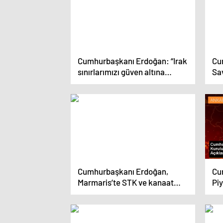
Cumhurbaşkanı Erdoğan: “Irak
Cu
sınırlarımızı güven altına
Sa
alacak çemberi tamamlamak
sek
üzereyiz”
kır
Cumhurbaşkanı Erdoğan,
Cu
Marmaris’te STK ve kanaat
Pi
önderleriyle bir araya geldi
fiy
ed