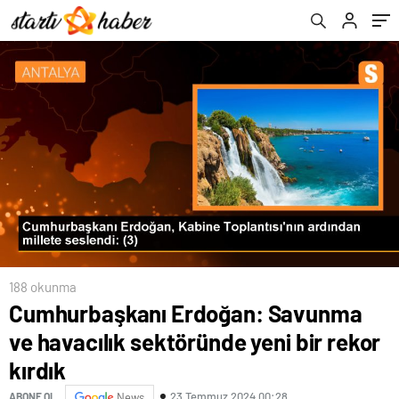
188 okunma
Cumhurbaşkanı Erdoğan: Savunma
ve havacılık sektöründe yeni bir rekor
kırdık
23 Temmuz 2024 00:28
ABONE OL
News