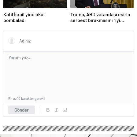
Katil İsrail yine okul
Trump, ABD vatandaşı esirin
bombaladı
serbest bırakmasını “iyi
niyetle atılmış bir adım”
olarak değerlendirdi
En az 10 karakter gerekli
Gönder