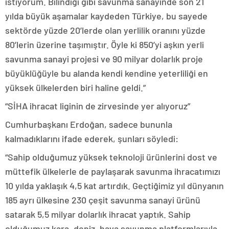
istiyorum. Bilindiği gibi savunma sanayinde son 21
yılda büyük aşamalar kaydeden Türkiye, bu sayede
sektörde yüzde 20’lerde olan yerlilik oranını yüzde
80’lerin üzerine taşımıştır. Öyle ki 850’yi aşkın yerli
savunma sanayi projesi ve 90 milyar dolarlık proje
büyüklüğüyle bu alanda kendi kendine yeterliliği en
yüksek ülkelerden biri haline geldi.”
“SİHA ihracat liginin de zirvesinde yer alıyoruz”
Cumhurbaşkanı Erdoğan, sadece bununla
kalmadıklarını ifade ederek, şunları söyledi:
“Sahip olduğumuz yüksek teknoloji ürünlerini dost ve
müttefik ülkelerle de paylaşarak savunma ihracatımızı
10 yılda yaklaşık 4,5 kat artırdık. Geçtiğimiz yıl dünyanın
185 ayrı ülkesine 230 çeşit savunma sanayi ürünü
satarak 5,5 milyar dolarlık ihracat yaptık. Sahip
olduğumuz kara, deniz, hava savunma platformlarıyla