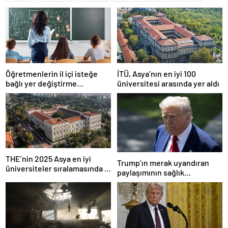
Öğretmenlerin il içi isteğe
İTÜ, Asya’nın en iyi 100
bağlı yer değiştirme
üniversitesi arasında yer aldı
başvuruları ne zaman?
THE’nin 2025 Asya en iyi
Trump’ın merak uyandıran
üniversiteler sıralamasında 4
paylaşımının sağlık
Türk üniversitesi ilk 100’e
sistemiyle ilgili kararname
girdi
olduğu anlaşıldı