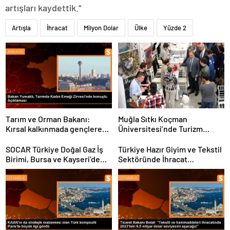
artışları kaydettik.”
Artışla
İhracat
Milyon Dolar
Ülke
Yüzde 2
Tarım ve Orman Bakanı:
Muğla Sıtkı Koçman
Kırsal kalkınmada gençlere
Üniversitesi’nde Turizm
ve kadınlara pozitif ayrımcılık
Sektörü ve Öğrenciler
yapıyoruz
Buluştu
SOCAR Türkiye Doğal Gaz İş
Türkiye Hazır Giyim ve Tekstil
Birimi, Bursa ve Kayseri’de
Sektöründe İhracat
Şebeke Uzunluğunu Artıracak
Hedeflerini Açıkladı