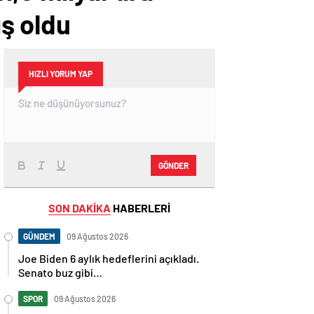
ış oldu
HIZLI YORUM YAP
GÖNDER
SON DAKİKA
HABERLERİ
GÜNDEM
09 Ağustos 2026
Joe Biden 6 aylık hedeflerini açıkladı.
Senato buz gibi…
SPOR
09 Ağustos 2026