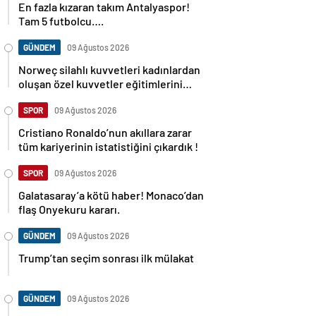
En fazla kızaran takım Antalyaspor!
Tam 5 futbolcu….
GÜNDEM
09 Ağustos 2026
Norweç silahlı kuvvetleri kadınlardan
oluşan özel kuvvetler eğitimlerini
başlattı.
SPOR
09 Ağustos 2026
Cristiano Ronaldo’nun akıllara zarar
tüm kariyerinin istatistiğini çıkardık !
SPOR
09 Ağustos 2026
Galatasaray’a kötü haber! Monaco’dan
flaş Onyekuru kararı.
GÜNDEM
09 Ağustos 2026
Trump’tan seçim sonrası ilk mülakat
GÜNDEM
09 Ağustos 2026