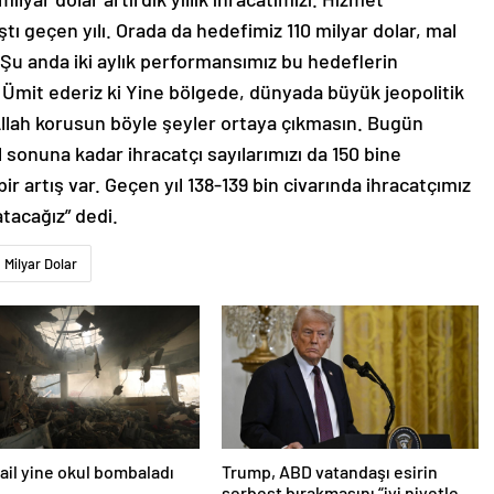
tı geçen yılı. Orada da hedefimiz 110 milyar dolar, mal
 Şu anda iki aylık performansımız bu hedeflerin
. Ümit ederiz ki Yine bölgede, dünyada büyük jeopolitik
. Allah korusun böyle şeyler ortaya çıkmasın. Bugün
ıl sonuna kadar ihracatçı sayılarımızı da 150 bine
bir artış var. Geçen yıl 138-139 bin civarında ihracatçımız
atacağız” dedi.
Milyar Dolar
srail yine okul bombaladı
Trump, ABD vatandaşı esirin
serbest bırakmasını “iyi niyetle