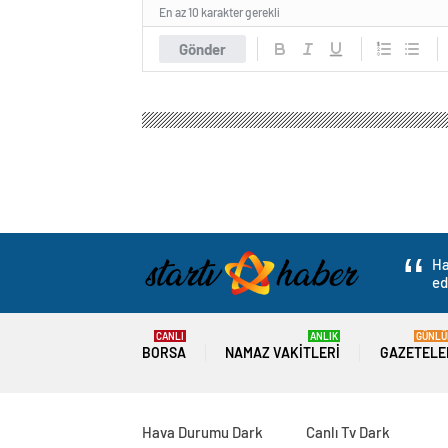
En az 10 karakter gerekli
Gönder
Ha
ed
CANLI
ANLIK
GÜNLÜ
BORSA
NAMAZ VAKITLERI
GAZETELE
Hava Durumu Dark
Canlı Tv Dark