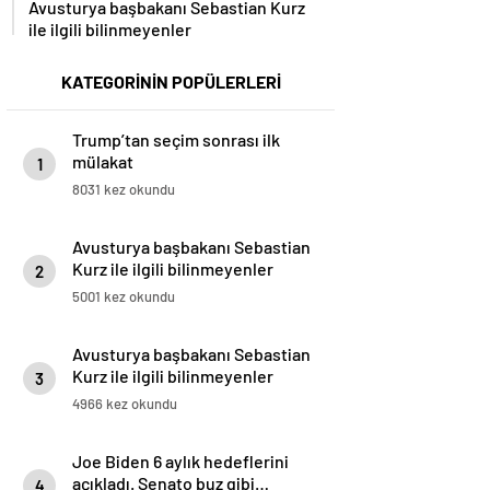
Avusturya başbakanı Sebastian Kurz
ile ilgili bilinmeyenler
KATEGORİNİN POPÜLERLERİ
Trump’tan seçim sonrası ilk
mülakat
1
8031 kez okundu
Avusturya başbakanı Sebastian
Kurz ile ilgili bilinmeyenler
2
5001 kez okundu
Avusturya başbakanı Sebastian
Kurz ile ilgili bilinmeyenler
3
4966 kez okundu
Joe Biden 6 aylık hedeflerini
açıkladı. Senato buz gibi…
4