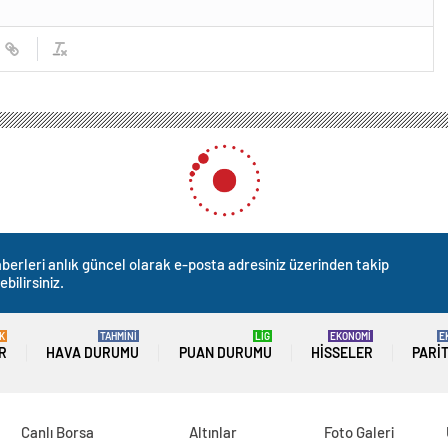
berleri anlık güncel olarak e-posta adresiniz üzerinden takip
ebilirsiniz.
K
TAHMİNİ
LİG
EKONOMİ
E
R
HAVA DURUMU
PUAN DURUMU
HISSELER
PARI
Canlı Borsa
Altınlar
Foto Galeri