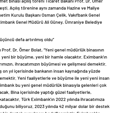
t binası açılış töreni Ticaret Bakanı Prof. Dr. Ömer
leşti. Açılış törenine aynı zamanda Hazine ve Maliye
etim Kurulu Başkanı Osman Çelik, Vakıfbank Genel
ximbank Genel Müdürü Ali Güney, Ümraniye Belediye
üçüncü defa artırılmış oldu”
 Prof. Dr. Ömer Bolat, “Yeni genel müdürlük binasının
k, yeni bir büyüme, yeni bir hamle olacaktır. Eximbank’ın
ımızın, ihracatımızın büyümesi ve gelişmesi demektir.
ş on yıl içerisinde bankanın insan kaynağında yüzde
emektir. Yeni faaliyetlerle ve büyüme ile yeni yeni insan
Eximbank bu yeni genel müdürlük binasıyla gelenleri çok
acak. Bina içerisinde yaptığı güzel faaliyetlerle,
atacaktır. Türk Eximbank’ın 2022 yılında ihracatımıza
duğunu biliyoruz. 2023 yılında 42 milyar dolar bir destek