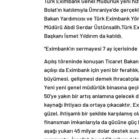
Türk Eximbank Genel Müdürlük yeni hizme
Bolat’ın katılımıyla Ümraniye’de gerçek
Bakan Yardımcısı ve Türk Eximbank Yön
Müdürü Abdi Serdar Üstünsalih,Türk E
Başkanı İsmet Yıldırım da katıldı.
“Eximbank’ın sermayesi 7 ay içerisinde 
Açılış töreninde konuşan Ticaret Bakanı
açılışı da Eximbank için yeni bir ferahlı
büyümesi, gelişmesi demek ihracatçılar
Yeni yeni genel müdürlük binasına geçi
50’ye yakın bir artış anlamına gelecek d
kaynağı ihtiyacı da ortaya çıkacaktır. 
güzel, ihtişamlı bir şekilde karşılamış ol
finansman imkanlarıyla da gücüne güç k
aşağı yukarı 45 milyar dolar destek sun