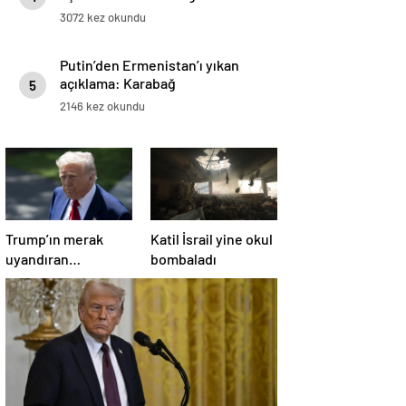
3072 kez okundu
Putin’den Ermenistan’ı yıkan
açıklama: Karabağ
5
Azerbaycan’ın ayrılmaz bir
2146 kez okundu
parçasıdır!
Trump’ın merak
Katil İsrail yine okul
uyandıran
bombaladı
paylaşımının sağlık
sistemiyle ilgili
kararname olduğu
anlaşıldı