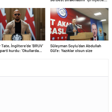
atılmış bir adım” olarak
değerlendirdi
Tate, İngiltere’de ‘BRUV’
Süleyman Soylu’dan Abdullah
 parti kurdu: ‘Okullarda
Gül’e: Yazıklar olsun size
ropagandasını
yacağız’