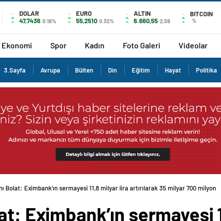
DOLAR
EURO
ALTIN
BITCOIN
47,7436
55,2510
6.660,55
%
0.18%
0.32%
2,59
Ekonomi
Spor
Kadın
Foto Galeri
Videolar
3.Sayfa
Avrupa
Bülten
Din
Eğitim
Hayat
Politika
ı Bolat: Eximbank’ın sermayesi 11,8 milyar lira artırılarak 35 milyar 700 milyon
at: Eximbank’ın sermayesi 11