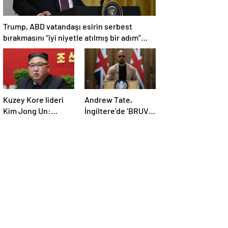
Trump, ABD vatandaşı esirin serbest
bırakmasını “iyi niyetle atılmış bir adım”
olarak değerlendirdi
Kuzey Kore lideri
Andrew Tate,
Kim Jong Un:
İngiltere’de ‘BRUV’
Ekonomi planımız
ismiyle parti kurdu:
tüm sektörlerde
‘Okullarda LGBT
başarısız oldu
propagandasını
yasaklayacağız’