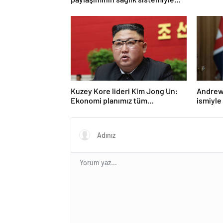
ilgili kararname olduğu anlaşıldı
Kuzey Kore lideri Kim Jong Un:
Andrew 
Ekonomi planımız tüm
ismiyle
sektörlerde başarısız oldu
LGBT p
yasakla