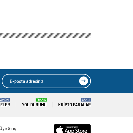
KONOMİ
TRAFİK
CANLI
TELER
YOL DURUMU
KRIPTO PARALAR
Üye Giriş