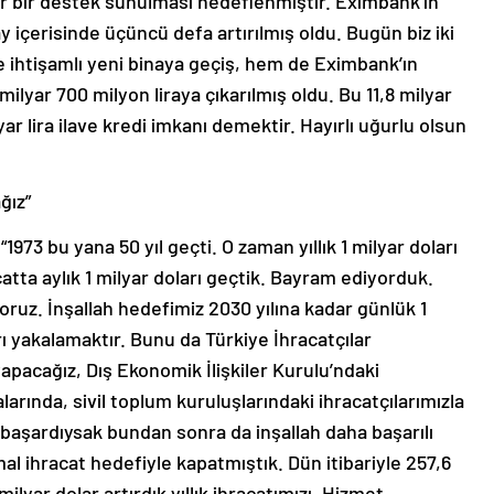
ar bir destek sunulması hedeflenmiştir. Eximbank’ın
içerisinde üçüncü defa artırılmış oldu. Bugün biz iki
 ihtişamlı yeni binaya geçiş, hem de Eximbank’ın
 milyar 700 milyon liraya çıkarılmış oldu. Bu 11,8 milyar
ar lira ilave kredi imkanı demektir. Hayırlı uğurlu olsun
ğız”
73 bu yana 50 yıl geçti. O zaman yıllık 1 milyar doları
tta aylık 1 milyar doları geçtik. Bayram ediyorduk.
yoruz. İnşallah hedefimiz 2030 yılına kadar günlük 1
ı yakalamaktır. Bunu da Türkiye İhracatçılar
 yapacağız, Dış Ekonomik İlişkiler Kurulu’ndaki
larında, sivil toplum kuruluşlarındaki ihracatçılarımızla
başardıysak bundan sonra da inşallah daha başarılı
mal ihracat hedefiyle kapatmıştık. Dün itibariyle 257,6
ilyar dolar artırdık yıllık ihracatımızı. Hizmet