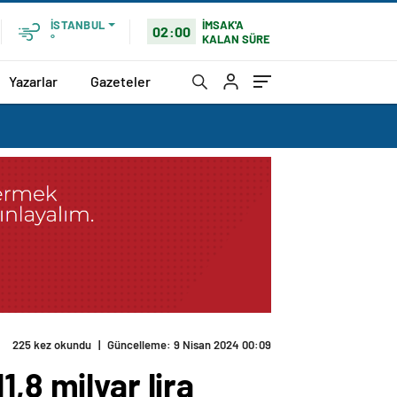
İMSAK'A
İSTANBUL
02:00
KALAN SÜRE
°
Yazarlar
Gazeteler
225 kez okundu
|
Güncelleme: 9 Nisan 2024 00:09
,8 milyar lira