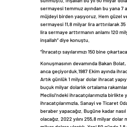
sunmuştu. İnşallah bu yıl 50 milyar dol
sermayesi temmuz ayından bu yana 7 ay 
müjdeyi birden yaşıyoruz. Hem güzel ve
sermayesi 11,8 milyar lira arttırılarak 35
lira sermaye arttırmanın anlamı 120 mily
inşallah” diye konuştu.
“İhracatçı sayılarımızı 150 bine çıkartaca
Konuşmasının devamında Bakan Bolat, “19
anca geçiyorduk.1987 Ekim ayında ihraca
Artık günlük 1 milyar dolar ihracat yapı
buçuk milyar dolarlık ortalama rakamlar
Meclisi’ndeki ihracatçılarımızla birlikte
ihracatçılarımızla, Sanayi ve Ticaret Oda
beraber yapacağız. Bugüne kadar nasıl 
olacağız. 2022 yılını 255,8 milyar dolar 
milyar dolara ulaştık. Yani 50 günde 1,8 m