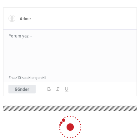
‘Okullarda LGBT
propagandasını
yasaklayacağız’
En az 10 karakter gerekli
Gönder