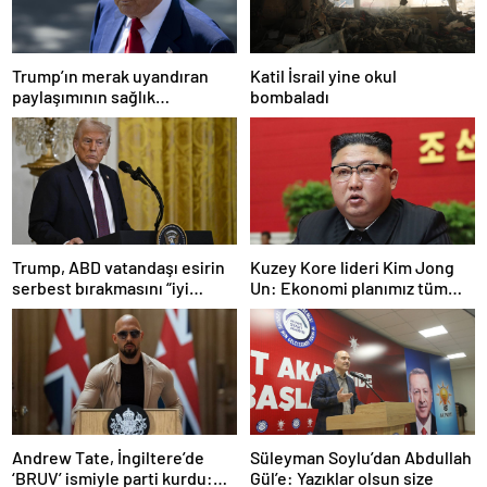
Trump’ın merak uyandıran
Katil İsrail yine okul
paylaşımının sağlık
bombaladı
sistemiyle ilgili kararname
olduğu anlaşıldı
Trump, ABD vatandaşı esirin
Kuzey Kore lideri Kim Jong
serbest bırakmasını “iyi
Un: Ekonomi planımız tüm
niyetle atılmış bir adım”
sektörlerde başarısız oldu
olarak değerlendirdi
Andrew Tate, İngiltere’de
Süleyman Soylu’dan Abdullah
‘BRUV’ ismiyle parti kurdu:
Gül’e: Yazıklar olsun size