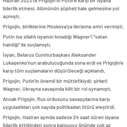
Haziran 2023’te Prigojin’in Putin’e karşı bir isyana
liderlik etmesi, ölümünün şüpheli hale gelmesine yol
açmıştı.
Prigojin, birliklerine Moskova’ya ilerleme emri vermişti.
Putin ise silahlı isyanını kınadığı Wagner’i “vatan
hainliği” ile suçlamıştı.
İsyan, Belarus Cumhurbaşkanı Aleksander
Lukaşenko’nun arabulucuğunda sona erdi ve Prigojin’e
karşı tüm suçlamaların düşürüleceği açıklandı.
Prigojin, Putin’in önemli bir müttefikiydi; şirketi
Wagner, Ukrayna savaşında kilit bir rol oynamıştı.
Ancak Prigojin, Rus ordusunu savaşçılarına karşı
uyguladıkları çok sayıda politikadan ötürü eleştirdi.
Prigojin, Haziran ayında sadece 24 saat süren isyana
liderlik ettiğinden sonra kamuoyu önünde çok az