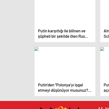
Putin karşıtlığı ile bilinen ve
Al
şüpheli bir şekilde ölen Rus
Sc
muhalifler
art
Putin’den “Polonya’yı işgal
Put
etmeyi düşünüyor musunuz?”
aç
sorusuna yanıt: Böyle bir şey
Aze
söz konusu değil
par
Ha