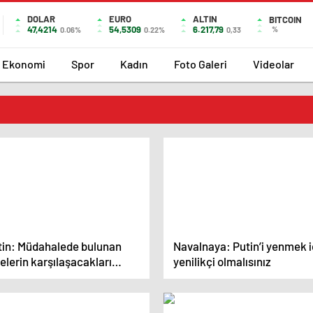
DOLAR
EURO
ALTIN
BITCOIN
47,4214
54,5309
6.217,79
%
0.06%
0.22%
0,33
Ekonomi
Spor
Kadın
Foto Galeri
Videolar
tin: Müdahalede bulunan
Navalnaya: Putin’i yenmek i
elerin karşılaşacakları
yenilikçi olmalısınız
uçlar çok trajik olacak