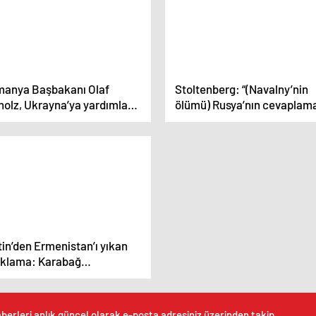
manya Başbakanı Olaf
Stoltenberg: “(Navalny’nin
holz, Ukrayna’ya yardımların
ölümü) Rusya’nın cevaplam
tırılması çağrısında bulundu
gereken sorular var”
in’den Ermenistan’ı yıkan
ıklama: Karabağ
rbaycan’ın ayrılmaz bir
çasıdır!
berleri anlık güncel olarak e-posta adresiniz üzerinden takip