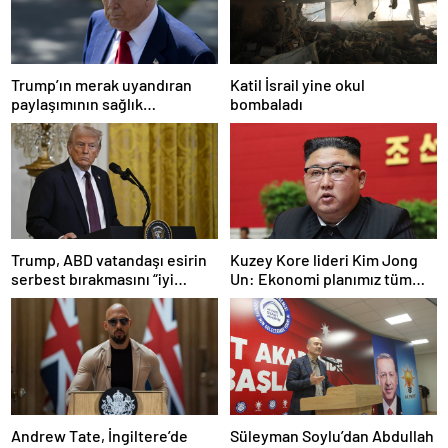
Trump’ın merak uyandıran
Katil İsrail yine okul
paylaşımının sağlık
bombaladı
sistemiyle ilgili kararname
olduğu anlaşıldı
Trump, ABD vatandaşı esirin
Kuzey Kore lideri Kim Jong
serbest bırakmasını “iyi
Un: Ekonomi planımız tüm
niyetle atılmış bir adım”
sektörlerde başarısız oldu
olarak değerlendirdi
Andrew Tate, İngiltere’de
Süleyman Soylu’dan Abdullah