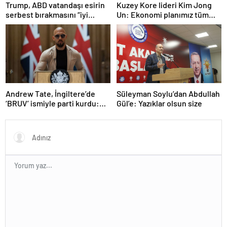
Trump, ABD vatandaşı esirin
Kuzey Kore lideri Kim Jong
serbest bırakmasını “iyi
Un: Ekonomi planımız tüm
niyetle atılmış bir adım”
sektörlerde başarısız oldu
olarak değerlendirdi
Andrew Tate, İngiltere’de
Süleyman Soylu’dan Abdullah
‘BRUV’ ismiyle parti kurdu:
Gül’e: Yazıklar olsun size
‘Okullarda LGBT
propagandasını
yasaklayacağız’