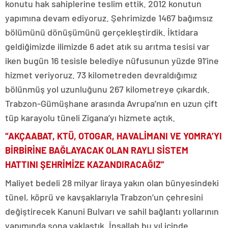
konutu hak sahiplerine teslim ettik. 2012 konutun
yapımına devam ediyoruz. Şehrimizde 1467 bağımsız
bölümünü dönüşümünü gerçekleştirdik. İktidara
geldiğimizde ilimizde 6 adet atık su arıtma tesisi var
iken bugün 16 tesisle belediye nüfusunun yüzde 91’ine
hizmet veriyoruz. 73 kilometreden devraldığımız
bölünmüş yol uzunluğunu 267 kilometreye çıkardık.
Trabzon-Gümüşhane arasında Avrupa’nın en uzun çift
tüp karayolu tüneli Zigana’yı hizmete açtık.
“AKÇAABAT, KTÜ, OTOGAR, HAVALİMANI VE YOMRA’YI
BİRBİRİNE BAĞLAYACAK OLAN RAYLI SİSTEM
HATTINI ŞEHRİMİZE KAZANDIRACAĞIZ”
Maliyet bedeli 28 milyar liraya yakın olan bünyesindeki
tünel, köprü ve kavşaklarıyla Trabzon’un çehresini
değiştirecek Kanuni Bulvarı ve sahil bağlantı yollarının
yapımında sona yaklaştık. İnşallah bu yıl içinde