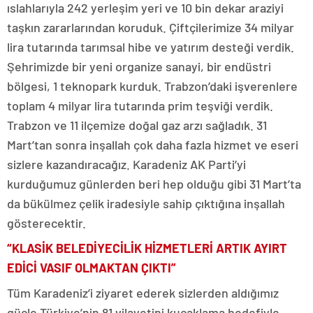
ıslahlarıyla 242 yerleşim yeri ve 10 bin dekar araziyi
taşkın zararlarından koruduk. Çiftçilerimize 34 milyar
lira tutarında tarımsal hibe ve yatırım desteği verdik.
Şehrimizde bir yeni organize sanayi, bir endüstri
bölgesi, 1 teknopark kurduk. Trabzon’daki işverenlere
toplam 4 milyar lira tutarında prim teşviği verdik.
Trabzon ve 11 ilçemize doğal gaz arzı sağladık. 31
Mart’tan sonra inşallah çok daha fazla hizmet ve eseri
sizlere kazandıracağız. Karadeniz AK Parti’yi
kurduğumuz günlerden beri hep olduğu gibi 31 Mart’ta
da bükülmez çelik iradesiyle sahip çıktığına inşallah
gösterecektir.
“KLASİK BELEDİYECİLİK HİZMETLERİ ARTIK AYIRT
EDİCİ VASIF OLMAKTAN ÇIKTI”
Tüm Karadeniz’i ziyaret ederek sizlerden aldığımız
güçle Türkiye’nin 81 vilayetini kucaklama hedefiyle