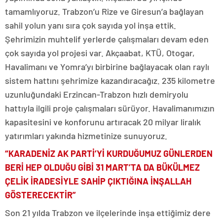
tamamlıyoruz. Trabzon’u Rize ve Giresun’a bağlayan
sahil yolun yanı sıra çok sayıda yol inşa ettik.
Şehrimizin muhtelif yerlerde çalışmaları devam eden
çok sayıda yol projesi var. Akçaabat, KTÜ, Otogar,
Havalimanı ve Yomra’yı birbirine bağlayacak olan raylı
sistem hattını şehrimize kazandıracağız. 235 kilometre
uzunluğundaki Erzincan-Trabzon hızlı demiryolu
hattıyla ilgili proje çalışmaları sürüyor. Havalimanımızın
kapasitesini ve konforunu artıracak 20 milyar liralık
yatırımları yakında hizmetinize sunuyoruz.
“KARADENİZ AK PARTİ’Yİ KURDUĞUMUZ GÜNLERDEN
BERİ HEP OLDUĞU GİBİ 31 MART’TA DA BÜKÜLMEZ
ÇELİK İRADESİYLE SAHİP ÇIKTIĞINA İNŞALLAH
GÖSTERECEKTİR”
Son 21 yılda Trabzon ve ilçelerinde inşa ettiğimiz dere