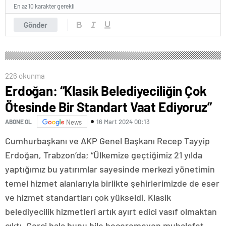
En az 10 karakter gerekli
Gönder
226 okunma
Erdoğan: “Klasik Belediyeciliğin Çok
Ötesinde Bir Standart Vaat Ediyoruz”
16 Mart 2024 00:13
ABONE OL
News
Cumhurbaşkanı ve AKP Genel Başkanı Recep Tayyip
Erdoğan, Trabzon’da; “Ülkemize geçtiğimiz 21 yılda
yaptığımız bu yatırımlar sayesinde merkezi yönetimin
temel hizmet alanlarıyla birlikte şehirlerimizde de eser
ve hizmet standartları çok yükseldi. Klasik
belediyecilik hizmetleri artık ayırt edici vasıf olmaktan
çıktı. Gerçi hala bunu bile beceremeyen muhalefet