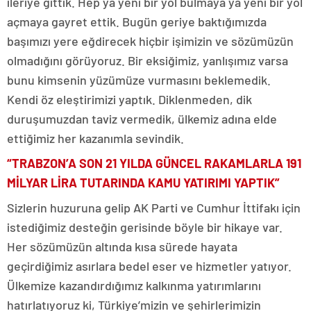
ileriye gittik. Hep ya yeni bir yol bulmaya ya yeni bir yol
açmaya gayret ettik. Bugün geriye baktığımızda
başımızı yere eğdirecek hiçbir işimizin ve sözümüzün
olmadığını görüyoruz. Bir eksiğimiz, yanlışımız varsa
bunu kimsenin yüzümüze vurmasını beklemedik.
Kendi öz eleştirimizi yaptık. Diklenmeden, dik
duruşumuzdan taviz vermedik, ülkemiz adına elde
ettiğimiz her kazanımla sevindik.
“TRABZON’A SON 21 YILDA GÜNCEL RAKAMLARLA 191
MİLYAR LİRA TUTARINDA KAMU YATIRIMI YAPTIK”
Sizlerin huzuruna gelip AK Parti ve Cumhur İttifakı için
istediğimiz desteğin gerisinde böyle bir hikaye var.
Her sözümüzün altında kısa sürede hayata
geçirdiğimiz asırlara bedel eser ve hizmetler yatıyor.
Ülkemize kazandırdığımız kalkınma yatırımlarını
hatırlatıyoruz ki, Türkiye’mizin ve şehirlerimizin