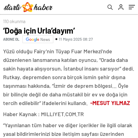
110 okunma
‘Doğa için Urla’dayım’
11 Mayıs 2025 08:27
ABONE OL
News
Yüzü olduğu Fairy’nin Tüyap Fuar Merkezi’nde
düzenlenen lansmanına katılan oyuncu, “Orada daha
sakin hayata alışıyorsun, İstanbul insanı sarsıyor” dedi.
Rutkay, depremden sonra birçok ismin şehir dışına
taşınması hakkında, “İzmir de deprem bölgesi… Öyle
bir bilinçle değil de daha müstakil bir ev ve doğa için
tercih edilebilir” ifadelerini kullandı.
-MESUT YILMAZ
Haber Kaynak : MILLIYET.COM.TR
“Yayınlanan tüm haber ve diğer içerikler ile ilgili olarak
yasal bildirimlerinizi bize iletişim sayfası üzerinden