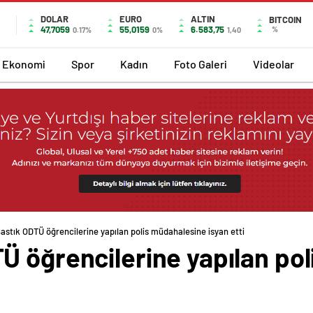
DOLAR
EURO
ALTIN
BITCOIN
47,7059
55,0159
6.583,75
%
0.17%
0%
1,40
Ekonomi
Spor
Kadın
Foto Galeri
Videolar
astık ODTÜ öğrencilerine yapılan polis müdahalesine isyan etti
Ü öğrencilerine yapılan po