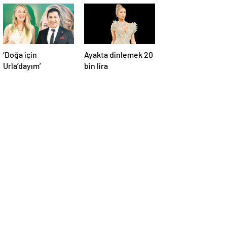
‘Doğa için
Ayakta dinlemek 20
Urla’dayım’
bin lira