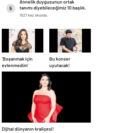
Annelik duygusunun ortak
tanımı diyebileceğimiz 10 başlık.
5
1527 kez okundu
‘Boşanmak için
Bu konser
evlenmedim’
uyutacak!
Dijital dünyanın kraliçesi!