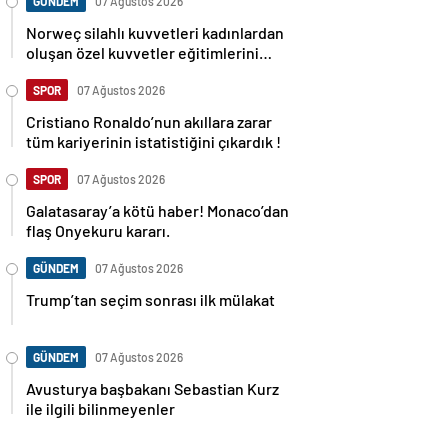
GÜNDEM
07 Ağustos 2026
Norweç silahlı kuvvetleri kadınlardan
oluşan özel kuvvetler eğitimlerini
başlattı.
SPOR
07 Ağustos 2026
Cristiano Ronaldo’nun akıllara zarar
tüm kariyerinin istatistiğini çıkardık !
SPOR
07 Ağustos 2026
Galatasaray’a kötü haber! Monaco’dan
flaş Onyekuru kararı.
GÜNDEM
07 Ağustos 2026
Trump’tan seçim sonrası ilk mülakat
GÜNDEM
07 Ağustos 2026
Avusturya başbakanı Sebastian Kurz
ile ilgili bilinmeyenler