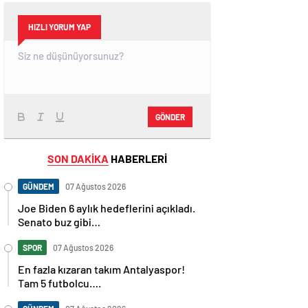
HIZLI YORUM YAP
GÖNDER
SON DAKİKA
HABERLERİ
GÜNDEM
07 Ağustos 2026
Joe Biden 6 aylık hedeflerini açıkladı.
Senato buz gibi…
SPOR
07 Ağustos 2026
En fazla kızaran takım Antalyaspor!
Tam 5 futbolcu….