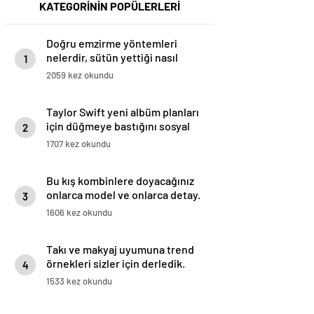
KATEGORİNİN POPÜLERLERİ
Doğru emzirme yöntemleri
nelerdir, sütün yettiği nasıl
1
anlaşılır?
2059 kez okundu
Taylor Swift yeni albüm planları
için düğmeye bastığını sosyal
2
medyadan duyurdu!
1707 kez okundu
Bu kış kombinlere doyacağınız
onlarca model ve onlarca detay.
3
1606 kez okundu
Takı ve makyaj uyumuna trend
örnekleri sizler için derledik.
4
1533 kez okundu