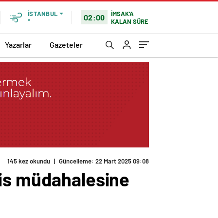
İMSAK'A
İSTANBUL
02:00
KALAN SÜRE
°
Yazarlar
Gazeteler
lis müdahalesine