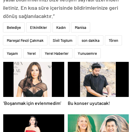
iletiniz. En kısa süre içerisinde bildirimlerinize geri
dönüş sağlanılacaktır.”
Belediye
Etkinlikler
Kadın
Manisa
Mareşal Fevzi Çakmak
Sivil Toplum
son dakika
Tören
Yaşam
Yerel
Yerel Haberler
Yunusemre
‘Boşanmak için evlenmedim’
Bu konser uyutacak!