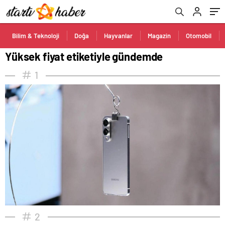
Bilim & Teknoloji
Doğa
Hayvanlar
Magazin
Otomobil
Yüksek fiyat etiketiyle gündemde
1
2