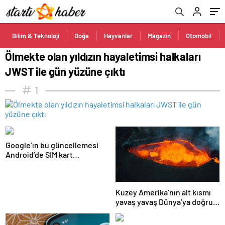
Bilim & Teknoloji
Doğa
Hayvanlar
Magazin
Otomobil
Ölmekte olan yıldızın hayaletimsi halkaları
JWST ile gün yüzüne çıktı
1
Google’ın bu güncellemesi
Android’de SIM kart
kullanımını ortadan
kaldıracak
Kuzey Amerika’nın alt kısmı
yavaş yavaş Dünya’ya doğru
eriyor!